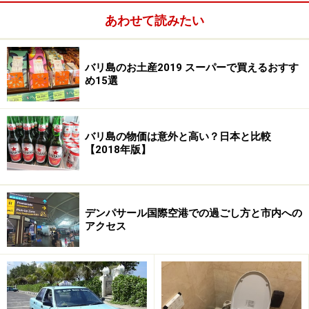
あわせて読みたい
バリ島のお土産2019 スーパーで買えるおすす
め15選
バリ島の物価は意外と高い？日本と比較
【2018年版】
旅行会社を利用して快適な旅を！
デンパサール国際空港での過ごし方と市内への
旅行会社のパッケージツアーは航空券とホテルのみ、滞
アクセス
在中のアクティビティーやツアーの全てが含まれたオー
ルインクルーシブのパッケージツアーがありますが、近
年では比較的旅慣れた旅行者は航空券とホテルのみのパ
ッケージツアーを予約、滞在中の予定が決まっていない