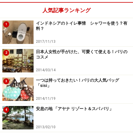
人気記事ランキング
インドネシアのトイレ事情 シャワーを使う？有
スパやアクティビティー会社のホテル間の
1
料？
無料送迎
2017/11/13
日本人女性が手がけた、可愛くて使える！バリの
2
コスメ
アクティビティー会社のホテル間の無料送迎
2014/03/14
スパやアクティビティに参加したい場合、ほとんどはホ
テルからの往復送迎が代金に含まれています。地域によ
一つは持っておきたい！バリの大人気バッグ
3
「sisi」
っては（ウブドなどの遠方）対象外のこともあるので、
予約時に確認しましょう。送迎の基本は主催地とホテル
2014/11/19
間となりますが、ルートの途中であれば免税店でのピッ
安息の地 「アヤナ リゾート＆スパ バリ」
4
クアップや帰りにどこか別な場所で降ろしてもらうこと
もできます。
2013/02/10