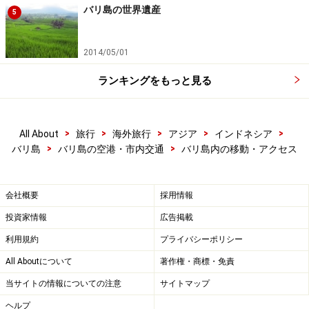
バリ島の世界遺産
予約の手配ミスや、渋滞による迎え時間の遅れ等はよく
5
あるトラブル……。待ち合わせは、緊急時に主催会社が連
絡を入れられるところ（ホテルのロビーや免税店の出口
2014/05/01
等、電話のあるところ）を選ぶと情報の行き違いを防ぐ
ランキングをもっと見る
ことになります。
ホテル以外の場所への迎えは、あくまで無料サービス内
>
>
>
>
>
All About
旅行
海外旅行
アジア
インドネシア
のことなので、あまり無理を言わないのがエチケット。
>
>
バリ島
バリ島の空港・市内交通
バリ島内の移動・アクセス
あらかじめ当日の予定を決めて、無料送迎を上手に使う
テクニックを予約代行を行っている旅行会社のスタッフ
会社概要
採用情報
に相談しても良いと思います。
投資家情報
広告掲載
※記事内容は執筆時点のものです。最新の内容をご確認くださ
利用規約
プライバシーポリシー
い。
※海外を訪れる際には最新情報の入手に努め、「
外務省 海外安全
All Aboutについて
著作権・商標・免責
ホームページ
」を確認するなど、安全確保に十分注意を払ってく
当サイトの情報についての注意
サイトマップ
ださい。
ヘルプ