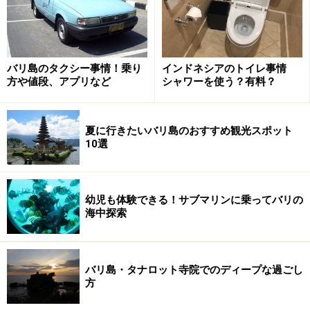
フリーの中日には事前に日本からネット検索をし、より
リーズナブルな他の旅行会社で車のチャーターやスパ、
アクティビティーを予約する手法も増えています。
バリ島のタクシー事情！乗り
インドネシアのトイレ事情
方や値段、アプリなど
シャワーを使う？有料？
車のチャーターとは？
車のチャーターは旅行会社によって内容は異なります
夏に行きたいバリ島のおすすめ観光スポット
10選
が、車1台を時間単位で貸し切るサービスです。ドライ
バーが日本語を話せガイドを兼ねる場合と、ドライバー
の他に日本語を話すガイドがサポートする場合がありま
幼児も体験できる！サブマリンに乗ってバリの
す。格安の車のチャーターの場合は、ドライバーがガイ
海中探索
ドを兼ねる事が多いと思います。大手の旅行会社、中堅
の旅行会社では日本語を専門に話す日本語ガイドがサポ
ートしています。
バリ島・タナロット寺院でのディープな過ごし
方
値段設定も各社異なりますが、車一台を時間で貸し切る