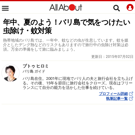
年中、夏のよう！バリ島で気をつけたい
虫除け・蚊対策
熱帯地域のバリ島では、一年中、蚊などの虫が生息しています。蚊を媒
介としたデング熱などのリスクもありますので旅行中の虫除け対策は必
須。万全の準備をして旅に臨みましょう。
更新日：
2015年07月02日
プトゥ ヒロミ
バリ島 ガイド
バリ島在住。2001年に現地でバリ人の夫と旅行会社を立ち上げ
る。その後、15年を節目に旅行会社をクローズ。現在はフリー
ランスにて自分の能力を活かした仕事を続けている。
プロフィール詳細
執筆記事一覧