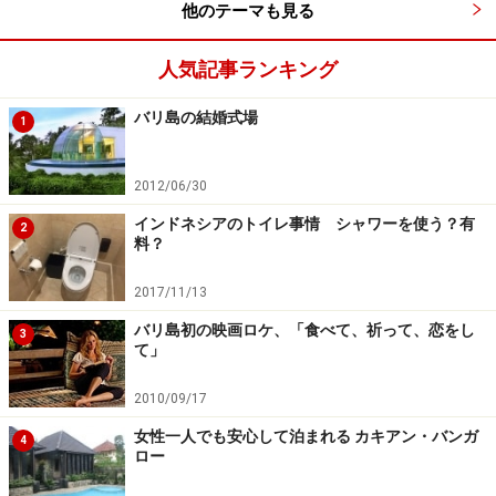
他のテーマも見る
人気記事ランキング
バリ島の結婚式場
1
ワンプッシュタイプは90日の商品が約400円くらい
効き目はあるけど、使う量が少ないワンプッシュタイプ
2012/06/30
は寝る前に室内に一吹きするだけで、隠れていた蚊も退
インドネシアのトイレ事情 シャワーを使う？有
2
料？
治できるので重宝しています。使う量が少ないのが良い
のか、それとも少ない量で効くのだからもっと人間の身
2017/11/13
体に悪いのか、解釈が難しいのですが、蚊に刺されない
バリ島初の映画ロケ、「食べて、祈って、恋をし
3
ことを優先するなら、便利な商品だと思います。ガイド
て」
は香りがマイルドなグリンティーの香りのHIT商品をよ
く使います。
2010/09/17
女性一人でも安心して泊まれる カキアン・バンガ
4
ロー