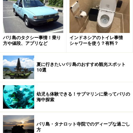
するものから、直接身体につける商品まで揃います。以
下に利用方法や使い勝手なども含めて紹介します。
バリ島のタクシー事情！乗り
インドネシアのトイレ事情
方や値段、アプリなど
シャワーを使う？有料？
蚊取り線香は一箱40円くらい
まずは昔からなじみがある蚊取り線香です。煙をたいて
夏に行きたいバリ島のおすすめ観光スポット
蚊をいぶり出すやりかたで、長時間線香が燃え尽きるま
10選
で使えます。野外や半屋外などで利用されることが多い
です。部屋内で使うと少ない量とはいえ、煙が充満して
喉や目が痛くなってしまうので、気管支が弱い方にはお
幼児も体験できる！サブマリンに乗ってバリの
すすめできません。バイゴンというメーカーが有名です
海中探索
が、他のメーカーでも効用はかわらないようです。
バリ島・タナロット寺院でのディープな過ごし
方