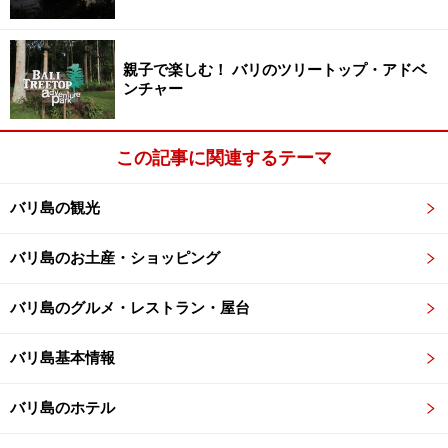
親子で楽しむ！ バリのツリートップ・アドベ
ンチャー
スプレータイプは一瞬で蚊を撃退します。価格は約300円前
後
この記事に関連するテーマ
一瞬で蚊を殺してしまうのなら、強力なスプレータイプ
をおすすめします。入ったトイレなどに蚊がたまってい
バリ島の観光
る場合など、スプレーを吹きかけて蚊を追い出さない
と、とんでもない箇所を刺されてしまったり......。匂いが
バリ島のお土産・ショッピング
強烈なので、部屋で使う場合はいったん部屋に散布して
からは、しばらく外で待機していたほうが良いでしょ
バリ島のグルメ・レストラン・屋台
う。ガイドも以前はスプレータイプを室内で使っていま
したが、あまりに匂いが強烈で、しかも油分が飛び散る
バリ島基本情報
ので身体に悪い気がしてきてここぞというときにのみ使
バリ島のホテル
用しています。