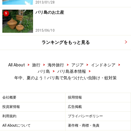
2013/01/28
バリ島のお土産
5
電気式は装置とあわせても約200円くらい
2015/06/10
ブンブンと不快な蚊の羽音に邪魔されずに安眠したいの
なら、夜は電気式のマットタイプを選ぶと良いでしょ
ランキングをもっと見る
う。匂いも気にならず長時間利用できますが、効き目が
弱い気がするので、最初にスプレータイプかワンプッシ
>
>
>
>
>
All About
旅行
海外旅行
アジア
インドネシア
ュタイプで蚊を退治してから部屋を密閉し、マットタイ
>
>
バリ島
バリ島基本情報
プの電気式を使うなど、併用すると効果があると思いま
年中、夏のよう！バリ島で気をつけたい虫除け・蚊対策
す。
会社概要
採用情報
投資家情報
広告掲載
利用規約
プライバシーポリシー
外出時の虫除け
All Aboutについて
著作権・商標・免責