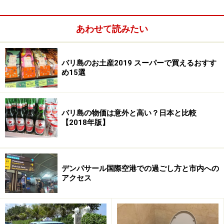
あわせて読みたい
バリ島のお土産2019 スーパーで買えるおすす
め15選
バリ島の物価は意外と高い？日本と比較
【2018年版】
スーパーマーケットの虫除け商品の棚
デンパサール国際空港での過ごし方と市内への
現地の人も蚊に刺されないように、様々な虫除け商品を
アクセス
利用しています。バリ島のスーパーマーケットでは虫除
けコーナーがやたらと充実しているので、日本で準備で
きなくても現地で調達することは可能。部屋全体に散布