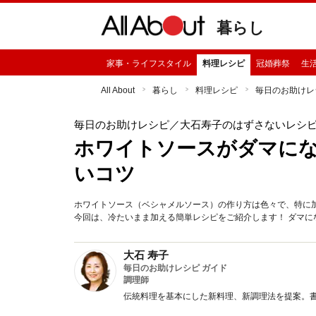
暮らし
家事・ライフスタイル
料理レシピ
冠婚葬祭
生
All About
暮らし
料理レシピ
毎日のお助けレ
毎日のお助けレシピ
／大石寿子のはずさないレシ
ホワイトソースがダマにな
いコツ
ホワイトソース（ベシャメルソース）の作り方は色々で、特に
今回は、冷たいまま加える簡単レシピをご紹介します！ ダマに
大石 寿子
毎日のお助けレシピ ガイド
調理師
伝統料理を基本にした新料理、新調理法を提案。