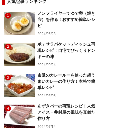
人気記事ランキング
ノンフライヤーでゆで卵（焼き
1
卵）を作る！おすすめ簡単レシ
ピ
2024/06/23
ポテサラパケットディッシュ再
2
現レシピ！自宅でびっくりドン
キーの味
2024/09/24
市販のカレールーを使った超う
3
まいカレーの作り方！本格で簡
単レシピ
2024/05/08
あずきバーの再現レシピ！人気
4
アイス・井村屋の風味を真似た
作り方
2024/07/14