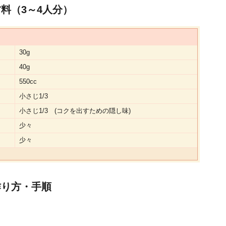
料（3～4人分）
30g
40g
550cc
小さじ1/3
小さじ1/3 (コクを出すための隠し味)
少々
少々
作り方・手順