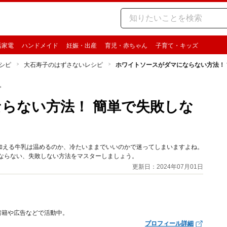
活家電
ハンドメイド
妊娠・出産
育児・赤ちゃん
子育て・キッズ
シピ
大石寿子のはずさないレシピ
ホワイトソースがダマにならない方法！
ピ
らない方法！ 簡単で失敗しな
加える牛乳は温めるのか、冷たいままでいいのかで迷ってしまいますよね。
ならない、失敗しない方法をマスターしましょう。
更新日：2024年07月01日
書籍や広告などで活動中。
プロフィール詳細