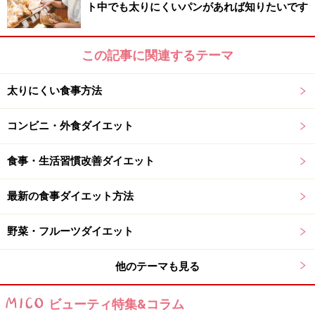
ト中でも太りにくいパンがあれば知りたいです
夕食ではおかずもしっかり食べて、間食として食べる2
回はおにぎりだけでもOK。定期的に糖質を体に補給して
あげることで血糖値が安定するので、生理前特有の強い
この記事に関連するテーマ
空腹感に悩まされなくなります。
太りにくい食事方法
コンビニ・外食ダイエット
味付けの濃いものを食べて良し、でも野菜
をたっぷりプラスして
食事・生活習慣改善ダイエット
生理前は体が水分を抱え込みやすく、味を感知する舌の
細胞も水分を抱え込むため、普段の味付けでは「薄い」
最新の食事ダイエット方法
と感じて味付けが濃いものを食べたくなる衝動に駆られ
野菜・フルーツダイエット
ます。
他のテーマも見る
なので、いつもは味付けの濃い外食やコンビニ食などを
避けている人も、生理前だけは味付けにこだわらず好き
ビューティ特集&コラム
なものを食べましょう。油の摂取を控えるために揚げ物