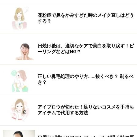
を避けていたり、糖質の多いソースやケチャップ、砂糖
花粉症で鼻をかみすぎた時のメイク直しはどう
を料理に使わないようにさっぱりとした料理を食べるこ
する？
とが多いという人もいますが、生理前もそのような食事
を続けていると、食事への満足度が低くなりかえってお
菓子欲が増えてしまいがちです。
日焼け後は、適切なケアで美白を取り戻す！ピ
ーリングなどはNG!?
生理前は必要量以上にお菓子を食べることのないよう、
できるだけ通常の食事で満足できるようなものを食べる
正しい鼻毛処理のやり方……抜くべき？ 剃るべ
と良いでしょう。揚げ物もOK、調味料たっぷりでも
き？
OK。ただし、腸内から体への吸収を抑えるために、食物
繊維が豊富な野菜や海藻類を必ず一緒に摂取するように
しましょう。味付けの濃い料理と組み合わせるので、野
アイブロウが切れた！足りないコスメを手持ち
菜料理は生や蒸し野菜などで油を使わない料理がおすす
アイテムで代用する方法
めです。