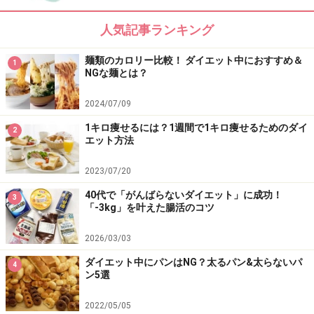
日3～5食に分けて食事をして、かつ味付けの濃いものを
食べてもそれでも満足できなかった時にデザートとして
人気記事ランキング
食べる程度が適切です。間食ではなく食後のデザートと
麺類のカロリー比較！ ダイエット中におすすめ＆
して食べれば食べ過ぎを防げるでしょう。
1
NGな麺とは？
ただし、日頃よりお菓子の摂取量が増えた分、食欲が落
2024/07/09
ち着く生理明けは1～2日は糖質制限をして体をリセット
1キロ痩せるには？1週間で1キロ痩せるためのダイ
2
エット方法
しましょう。「夕食だけ主食を抜く」「1日2食、主食を
抜く」「主食は食べるが、糖質の多い野菜や果物は食べ
2023/07/20
ない」「お菓子を食べない」「糖質の入った調味料を使
40代で「がんばらないダイエット」に成功！
3
わない」など、糖質制限といっても方法は様々です。心
「-3kg」を叶えた腸活のコツ
身にストレスのかからない方法でプチ糖質制限を実践し
2026/03/03
てください。ただし、ストイックに長期間にわたって行
うと体の冷えを招き、かえって痩せ体質から遠ざかるこ
ダイエット中にパンはNG？太るパン&太らないパ
4
ン5選
ともあるので注意しましょう。
2022/05/05