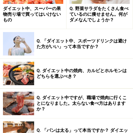
さく抑えるために、1日5回に分けて食べると良いでしょ
ダイエット中、スーパーの果
Q. 野菜サラダをたくさん食べ
う。
物売り場で買ってはいけない
ているのに痩せません。何が
もの
ダメなんでしょうか？
Q. 「ダイエット中、スポーツドリンクは避け
た方がいい」って本当ですか？
Q. ダイエット中の焼肉、カルビとホルモンは
どちらを選ぶべき？
Q. ダイエット中ですが、職場で焼肉に行くこ
とになりました。太らない食べ方はあります
か？
間食代わりにおにぎりを食べると、むやみにお菓子に手
を出さなくなるのでおすすめです。通常の朝食、昼食、
Q. 「パンは太る」って本当ですか？ ダイエッ