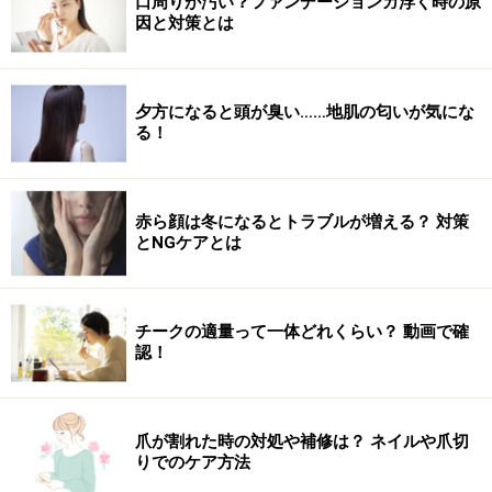
口周りが汚い？ファンデーションガ浮く時の原
因と対策とは
生理明けのダイエットの仕方
夕方になると頭が臭い……地肌の匂いが気にな
る！
お菓子は食べてもＯＫだが、お菓子を食事代わりにするのは
ＮＧ！
赤ら顔は冬になるとトラブルが増える？ 対策
ダイエット中はお菓子は大敵！と避けている人も、生理
とNGケアとは
前だけはお菓子を食べることを許してあげましょう。お
菓子を食べたい！と思いながら、お菓子のことを常に考
えながら1日を過ごし、数日後に爆発してお菓子を過食
チークの適量って一体どれくらい？ 動画で確
してしまうくらいなら、毎日少しずつ食べて心身を満足
認！
させてあげたほうが過食を防ぎダイエットにはプラスで
す。
爪が割れた時の対処や補修は？ ネイルや爪切
りでのケア方法
もちろん、食事代わりにお菓子だけを食べるのはNG。1