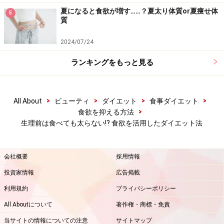
夏になると食欲が増す……？夏太り体質or夏痩せ体
5
生理前の食欲と上手に付き合うようになったことで、食
質
欲を我慢していた頃よりも減量がスムーズに進んだとい
2024/07/24
う女性はたくさんいます。食べないことばかりが正しい
ダイエットではありません。体の声に耳を傾けて体が欲
ランキングをもっと見る
しているものを補給しつつ、心身ともにスッキリする生
理明けからまたダイエットに励む、というメリハリをつ
>
>
>
>
All About
ビューティ
ダイエット
食事ダイエット
けることが、女性のダイエットを成功させる秘訣です。
>
食欲を抑える方法
生理前は食べても太らない⁉ 食欲を活用したダイエット法
【関連記事】
生理中ダイエットを成功させる方法！やせる食事＆エク
会社概要
採用情報
ササイズ
投資家情報
広告掲載
レモン白湯のダイエット効果とは？40代におすすめな理
利用規約
プライバシーポリシー
由と作り方
All Aboutについて
著作権・商標・免責
太らないおつまみ10選！ダイエット中のおつまみはコン
当サイトの情報についての注意
サイトマップ