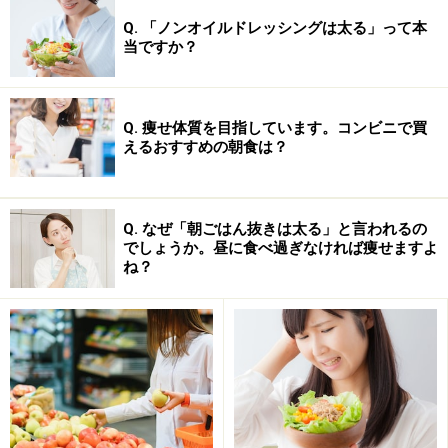
Q. 「ノンオイルドレッシングは太る」って本
当ですか？
間食代わりに最もおすすめなのがおにぎり！
妊娠を想定している生理前は、赤ちゃんの分のエネルギ
ーも確保しようとしているため、普段よりも食欲が増大
Q. 痩せ体質を目指しています。コンビニで買
えるおすすめの朝食は？
してしまいます。これは、体の自然な働きなので避ける
ことはできません。体が必要としているものを拒んで無
理に「食べない」ことを続けていると、体は飢餓状態を
Q. なぜ「朝ごはん抜きは太る」と言われるの
感じて食べたものを体の中に蓄積し、極力エネルギーを
でしょうか。昼に食べ過ぎなければ痩せますよ
消費しないように代謝の力を落としてしまいます。 普段
ね？
はご飯などの主食の量をセーブしている人も、生理前は
食欲に従って主食をきちんと食べましょう。ただし、主
食だけを延々と食べるのはNG。血糖値の急激な上昇を招
いて太りやすくなるのはもちろん、PMSの症状が強くな
ってイライラを増大させるリスクもあります。量は気に
せず主食をしっかり食べる代わりに、血糖値の変動を小