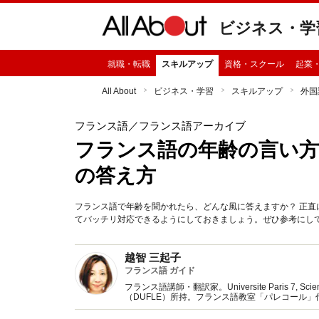
ビジネス・学
就職・転職
スキルアップ
資格・スクール
起業
All About
ビジネス・学習
スキルアップ
外国
フランス語
／フランス語アーカイブ
フランス語の年齢の言い方…
の答え方
フランス語で年齢を聞かれたら、どんな風に答えますか？ 正
てバッチリ対応できるようにしておきましょう。ぜひ参考にし
越智 三起子
フランス語 ガイド
フランス語講師・翻訳家。Universite Paris 7, Sci
（DUFLE）所持。フランス語教室「パレコール