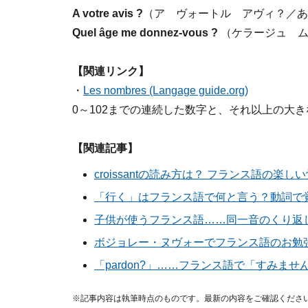
A votre avis ?
（ア ヴォートル アヴィ？／あ
Quel âge me donnez-vous ?
（ケラージュ ム
【関連リンク】
・
Les nombres (Langage guide.org)
0～102までの連続した数字と、それ以上の大
【関連記事】
croissantの読み方は？ フランス語の楽し
「行く」はフランス語で何と言う？動詞で
子供が使うフランス語……同一音のくり返
ボジョレー・ヌヴォーでフランス語のお勉
「pardon?」……フランス語で「すみませ
※記事内容は執筆時点のものです。最新の内容をご確認くださ