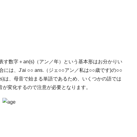
表す数字＋an(s)（アン／年）という基本形はお分かりい
J'ai ○○ ans.（ジェ○○アン／私は○○歳です)の○○
(s)は、母音で始まる単語であるため、いくつかの語では
音が変化するので注意が必要となります。