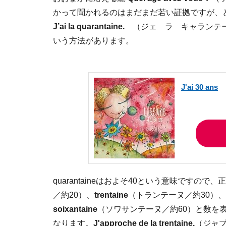
かって聞かれるのはまだまだ若い証拠ですが、
J’ai la quarantaine.
（ジェ ラ キャランテ
いう方法があります。
J'ai 30 ans
quarantaineはおよそ40という意味ですので
／約20）、
trentaine
（トランテーヌ／約30）、
soixantaine
（ソワサンテーヌ／約60）と数を
なります。
J'approche de la trentaine.
（ジャ