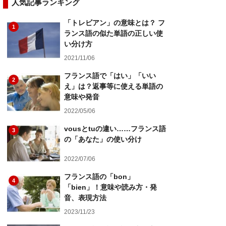
人気記事ランキング
「トレビアン」の意味とは？ フ
1
ランス語の似た単語の正しい使
い分け方
2021/11/06
フランス語で「はい」「いい
2
え」は？返事等に使える単語の
意味や発音
2022/05/06
vousとtuの違い……フランス語
3
の「あなた」の使い分け
2022/07/06
フランス語の「bon」
4
「bien」！意味や読み方・発
音、表現方法
2023/11/23