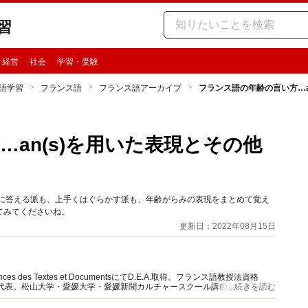
習
・経営
社会
学習・受験
語学習
フランス語
フランス語アーカイブ
フランス語の年齢の言い方…a
an(s)を用いた表現とその他
直に答える派も、上手くはぐらかす派も、年齢がらみの表現をまとめて覚え
てみてくださいね。
更新日：2022年08月15日
ences des Textes et DocumentsにてD.E.A.取得。フランス語教授法資格
」代表。松山大学・愛媛大学・愛媛新聞カルチャースクール講師。
...続きを読む