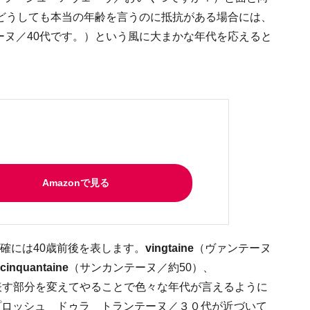
どうしても本当の年齢を言うのに抵抗がある場合には、
ーヌ／40代です。）という風に大まかな年代を応えると
Amazonで見る
、正確には40歳前後を表します。
vingtaine
（ヴァンテーヌ
cinquantaine
（サンカンテーヌ／約50）、
表す部分を変えてやることで色々な年代が言えるように
プロッシュ ドゥラ トランテーヌ／３０代が近づいて