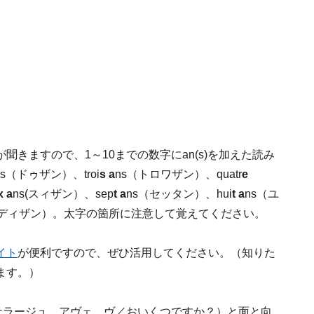
きますので、1～10までの数字にan(s)を加えた読み
ns（ドゥザン）、troi
s a
ns（トロワザン）、quatr
e
x a
ns(スィザン）、sep
t a
ns（セッタン）、hui
t a
ns（ユ
（ディザン）。太字の箇所に注意して覚えてください。
イト
が便利ですので、ぜひ活用してください。（知りた
ます。）
ケラージュ アヴェ ヴ／おいくつですか？）と面と向