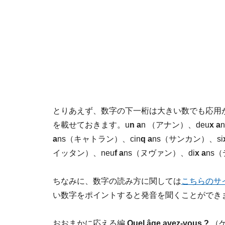
とりあえず、数字の下一桁は大きい数でも応用が聞
を載せておきます。u
n a
n （アナン）、deu
x a
a
ns（キャトラン）、cin
q a
ns（サンカン）、si
イッタン）、neu
f a
ns（ヌヴァン）、di
x a
ns
ちなみに、数字の読み方に関しては
こちらのサ
い数字をポイントすると発音を聞くことができ
おおまかに応える編
Quel âge avez-vous ?
（