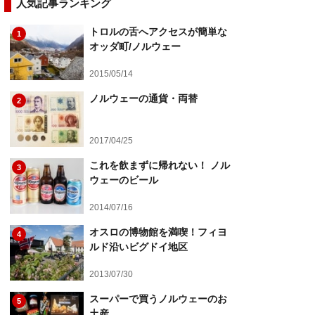
人気記事ランキング
トロルの舌へアクセスが簡単な
1
オッダ町/ノルウェー
2015/05/14
ノルウェーの通貨・両替
2
2017/04/25
これを飲まずに帰れない！ ノル
3
ウェーのビール
2014/07/16
オスロの博物館を満喫！フィヨ
4
ルド沿いビグドイ地区
2013/07/30
スーパーで買うノルウェーのお
5
土産