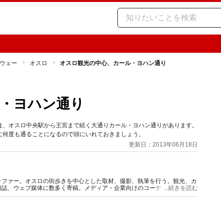
ウェー
オスロ
オスロ観光の中心、カール・ヨハン通り
・ヨハン通り
は、オスロ中央駅から王宮まで続く大通りカール・ヨハン通りがあります。
に何度も通ることになるので頭にいれておきましょう。
更新日：2013年06月18日
ラファー。オスロの街歩きを中心とした取材、撮影、執筆を行う。観光、カ
雑誌、ウェブ媒体に数多く寄稿。メディア・企業向けのコーディネート、6
...続きを読む
など幅広く活動。