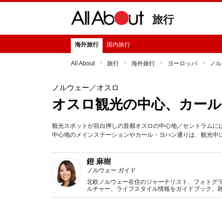
旅行
海外旅行
国内旅行
All About
旅行
海外旅行
ヨーロッパ
ノル
ノルウェー
／オスロ
オスロ観光の中心、カール
観光スポットが目白押しの首都オスロの中心地／セントラムに
中心地のメインステーションやカール・ヨハン通りは、観光中
鐙 麻樹
ノルウェー ガイド
北欧ノルウェー在住のジャーナリスト、フォトグ
ルチャー、ライフスタイル情報をガイドブック、
ヶ国語の海外ニュース翻訳・リサーチ、通訳業務