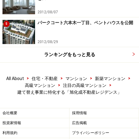
2012/08/07
パークコート六本木一丁目、ペントハウスを公開
5
隣り合う2棟のマンションを一体に建て替えた「アトラスタ
ワー六本木」
2012/08/29
マンションデベロッパーとしての旭化成不動産レジデン
ランキングをもっと見る
スのその最たる特徴は、用地買収をせず、建て替え事業
に特化した点であろう。他に類を見ない方針は、へーベ
ルメゾンで培った土地所有者に対するソリューション技
>
>
>
>
All About
住宅・不動産
マンション
新築マンション
>
>
高級マンション
注目の高級マンション
術の活用が背景にある。
建て替え事業に特化する「旭化成不動産レジデンス」
老朽化マンションは、今や社会問題のひとつ。なかでも
深刻なのが、旧耐震の建物である。解決の実行が容易で
会社概要
採用情報
ない課題に対し、同社が持てる知識と実績は、関係する
投資家情報
広告掲載
役所との折衝にはじまり、区分所有者間の合意形成にお
利用規約
プライバシーポリシー