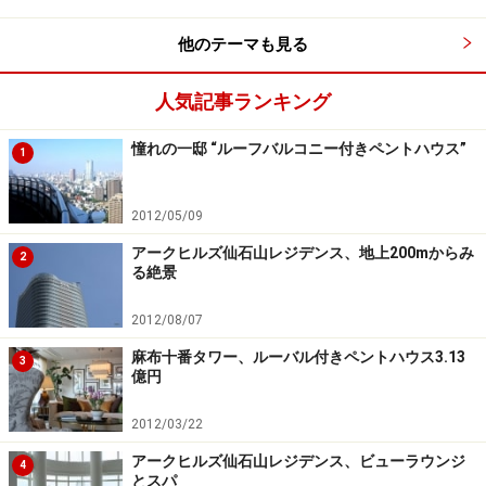
のでは。
他のテーマも見る
数年前から、普及に力を入れているのが「＋NEST」
人気記事ランキング
（プラスネスト）。ネストは「巣」という意味。子育て
環境を意識した間取り設計、設備改良を具現化したアイ
憧れの一邸 “ルーフバルコニー付きペントハウス”
1
デアの集大成である。
2012/05/09
「アトラス池尻レジデンス」に導入されるものでいえ
アークヒルズ仙石山レジデンス、地上200mからみ
2
ば、家族で囲めて収納力もあるペニンシュラキッチンや
る絶景
室内物干しのシーリングフックなど。事前予約制で見学
2012/08/07
できるモデルルームでは、その使い勝手を体感できる。
とくにダイニング側一面に収納棚が設けられた奥行95cm
麻布十番タワー、ルーバル付きペントハウス3.13
3
億円
のキッチンは必見である。
2012/03/22
アークヒルズ仙石山レジデンス、ビューラウンジ
4
用地買収をしないマンションデベロッパー
とスパ