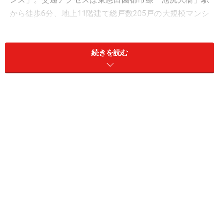
から徒歩6分、地上11階建て総戸数205戸の大規模マンシ
ョンである。
続きを読む
現地は、池尻大橋駅と三宿（信号）の間。246号線（上
には首都高3号線）から少し住宅街に入った立地だ。渋
谷から直線距離で2.2kmの近さも魅力だが、バス便が豊
富なこともこの界隈の特長といえる。スーパー「オオゼ
キ」がすぐそば（1分程度）に、「小田急OX」も徒歩5分
程度で、日常の買い物は格別に便利。洒落た飲食店も多
い。世田谷公園はじめ、目黒川など自然の点在する街並
みでもある。加えて特筆すべきは、教育施設も充実した
ロケーションであること。北の丘を上がれば、駒場東邦
や東京大学駒場キャンパスなど有名校が集まっている。