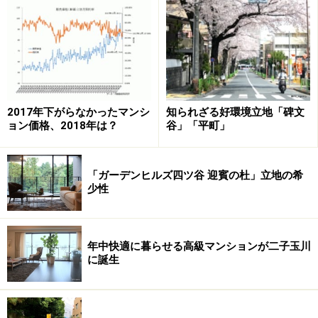
ザインは、これまでのシリーズを踏襲した淡いベージュ
に、開口部はダークブラウンで引き締めたスタイルだ。
南方向を向いた地形であるにもかかわらず、あえて真南
に建物を振り向け、雁行を施して、通風採光の向上を図
った。
2017年下がらなかったマンシ
知られざる好環境立地「碑文
さらに今回は、大ぶりで1枚1枚が風合いの異なるタイル
ョン価格、2018年は？
谷」「平町」
を用い、またバルコニー下部などは凹凸の出る張り方を
あえて取り入れ、時間によって異なる陰影の豊かさを醸
「ガーデンヒルズ四ツ谷 迎賓の杜」立地の希
し出すこだわりを追及している。青田売りには、何とも
少性
把握の易くない外観といえよう。それだけにじっくり時
間をかけて理解したい。
年中快適に暮らせる高級マンションが二子玉川
に誕生
アトラス池尻レジデンス