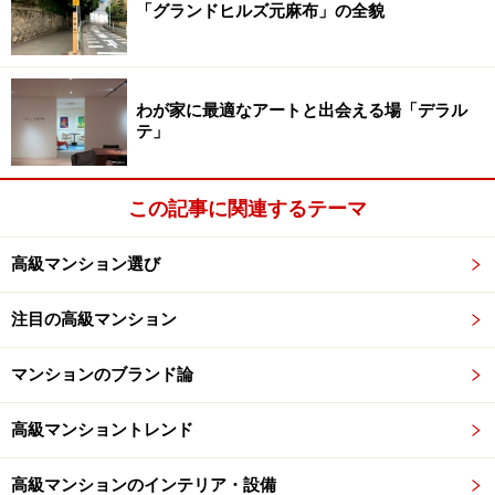
「グランドヒルズ元麻布」の全貌
「くらしノベーション」のアイデアをマン
ションに
わが家に最適なアートと出会える場「デラル
テ」
この記事に関連するテーマ
「＋NEST」を取材するママたち（「アトラス上大岡」に
て）
高級マンション選び
住宅業界における旭化成グループの特徴を挙げるなら
注目の高級マンション
ば、素材とコンセプトであろうか。素材は軽量・高耐
久・高耐火性能を誇るALC板「へーベル」が注文住宅分
マンションのブランド論
野で。コンセプトは、おもに都市における暮らしの変遷
を商品企画にいかす技法に長けている。「二世帯住宅」
高級マンショントレンド
「三階建て一戸建て」「ペットと暮らす」などは誰でも
高級マンションのインテリア・設備
一度は耳にした、あるいは住宅街で見かけたことがある