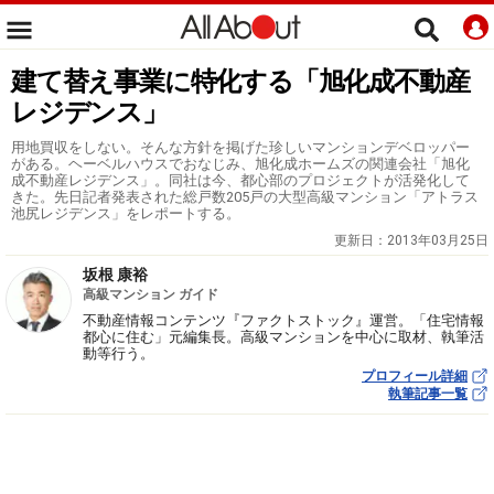
建て替え事業に特化する「旭化成不動産
レジデンス」
用地買収をしない。そんな方針を掲げた珍しいマンションデベロッパー
がある。ヘーベルハウスでおなじみ、旭化成ホームズの関連会社「旭化
成不動産レジデンス」。同社は今、都心部のプロジェクトが活発化して
きた。先日記者発表された総戸数205戸の大型高級マンション「アトラス
池尻レジデンス」をレポートする。
更新日：
2013年03月25日
坂根 康裕
高級マンション ガイド
不動産情報コンテンツ『ファクトストック』運営。「住宅情報
都心に住む」元編集長。高級マンションを中心に取材、執筆活
動等行う。
プロフィール詳細
執筆記事一覧