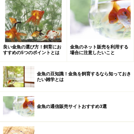
金魚の餌、浮上性タイプと沈下性タイプな
らどちらが良い？
良い金魚の選び方！飼育にお
金魚のネット販売を利用する
すすめの5つのポイントとは
場合に注意したいこと
金魚のえさ
まず、餌の選定にあたっては、多くの店に並んでおり、
金魚の豆知識！金魚を飼育するなら知っておき
価格も買い求めやすく、どの品種であっても使用可能な
たい雑学とは
餌であること。また、金魚の餌には「浮上性」「沈下
性」「沈降性(はじめ水面に浮き、その後に底面へと降下
していくタイプ)」がありますが、最も水を汚しにくく、
金魚の通信販売サイトおすすめ3選
初心者の方も水質の管理のしやすい「
浮上性
」の餌を選
定しました。