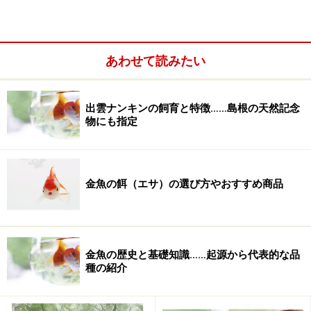
あわせて読みたい
出雲ナンキンの飼育と特徴……島根の天然記念
物にも指定
金魚の餌おすすめ2：ひかり ミニペット胚芽……消化・吸
金魚の餌（エサ）の選び方やおすすめ商品
収しやすい
金魚の餌おすすめ3：咲きひかり金魚 浮上性……高い色揚
げ効果
金魚の歴史と基礎知識……起源から代表的な品
育て方により、餌にこだわるのも金魚飼育の楽しみ方の
種の紹介
一つ