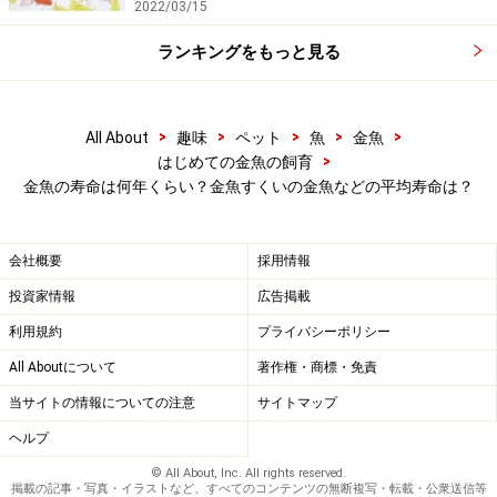
金魚の水槽の生臭いニオイの原因はなに？対策方法
2022/03/15
を紹介
ランキングをもっと見る
※記事内容は執筆時点のものです。最新の内容をご確認くださ
い。
>
>
>
>
>
All About
趣味
ペット
魚
金魚
※ペットは、種類や体格（体重、サイズ、成長）などにより個体
>
差があります。記事内容は全ての個体へ一様に当てはまるわけで
はじめての金魚の飼育
はありません。
金魚の寿命は何年くらい？金魚すくいの金魚などの平均寿命は？
【編集部おすすめの購入サイト】
会社概要
採用情報
投資家情報
広告掲載
Amazonで金魚用のペットグッズをチェック！
利用規約
プライバシーポリシー
All Aboutについて
著作権・商標・免責
楽天市場でペット用品をチェック！
当サイトの情報についての注意
サイトマップ
ヘルプ
© All About, Inc. All rights reserved.
掲載の記事・写真・イラストなど、すべてのコンテンツの無断複写・転載・公衆送信等