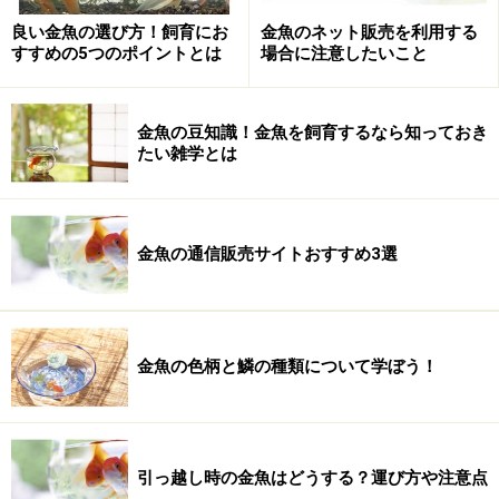
の金魚の個体にマッチした形で初めて老衰を迎えるほど
良い金魚の選び方！飼育にお
金魚のネット販売を利用する
長生きできる金魚が育ちます。
すすめの5つのポイントとは
場合に注意したいこと
金魚の平均寿命は3年ぐらい!?
金魚の豆知識！金魚を飼育するなら知っておき
たい雑学とは
■環境の変化に耐えれない金魚が多数
初めに一番長生きする金魚の寿命を書きました。それで
は実際はどうでしょう？
金魚の通信販売サイトおすすめ3選
本来丈夫で飼いやすいとされている金魚ですが、屋台の
金魚掬いで持ち帰った金魚はその半数以上は準備と知識
のない飼育環境の中、一週間とたたず死んでしまいま
金魚の色柄と鱗の種類について学ぼう！
す。水槽の立ち上げが上手くいっても、その後の餌やり
や夏場、冬場の水温変化からくる体調不良、新しい金魚
を水槽に追加した時に起こる寄生虫の蔓延などで数ヶ月
引っ越し時の金魚はどうする？運び方や注意点
～1年ぐらいの間に死なせてしまうことも多いように思