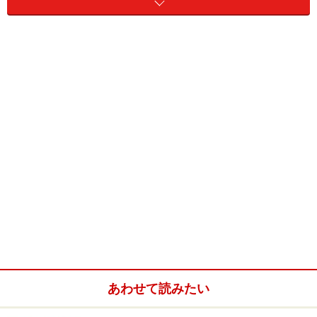
世界中で観賞魚として親しまれている金魚。さて、この
金魚は一体どれくらい長生きするものなのでしょうか？
■金魚の寿命は一般的には10年～15年
小学校入学とともに飼いだした金魚が高校生から成人の
間まで生きる計算です。驚きの長寿じゃありませんか!?
しかしこの寿命はいわゆる天寿を全うした状態。つまり
老衰で死んでしまう場合の寿命です。金魚がどれぐらい
生きるかについてはその飼育環境が大きく関わっていま
す。
■多くの金魚は老衰を迎える前に病気で死ぬ
持って生まれた金魚の特性によるものもありますが、飼
育者の配慮不足で死なせてしまっている例も多いように
あわせて読みたい
思います。前記のように10年を超えて生きる金魚は生ま