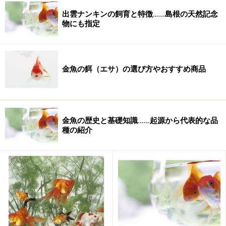
れ持った身体の強さと共に、与えられた飼育環境に自ら
出雲ナンキンの飼育と特徴……島根の天然記念
適応し、水槽内でストレスを感じずに生きてきたものが
物にも指定
多いようです。
金魚の餌（エサ）の選び方やおすすめ商品
金魚の歴史と基礎知識……起源から代表的な品
種の紹介
水質の管理、水温の管理、餌のあげ方、すべての面でそ