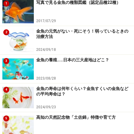
写真で見る金魚の種類図鑑（認定品種22種）
1
金魚は個体差もありますが、本来丈夫で長生きするはず
の生き物です。ちょっとした水作りのコツさえ知ってい
2017/07/29
れば、ご家庭であなたを癒し続けてくれます。品評会に
金魚の元気がない・死にそう！弱っているときの
2
出すなど、立派な形や大きさに育てる目的でなければ、
治療方法
飼育にかかる手間も慣れれば苦にならない程度です。ど
2024/09/18
うぞあなたの金魚、長生きさせてあげてくださいね。
金魚の養殖……日本の三大産地はどこ？
3
【関連記事】
2023/08/28
縁日の金魚の飼い方！お祭りの”金魚すくい”の魚を
長生きさせるには
金魚の寿命は何年くらい？金魚すくいの金魚など
4
の平均寿命は？
金魚の元気がない・死にそう！弱っているときの治
療方法
2024/09/23
金魚飼育に必要なもの・金魚の飼い方【準備編】
高知の天然記念物「土佐錦」特徴や育て方
5
金魚の餌（エサ）の選び方やおすすめ商品