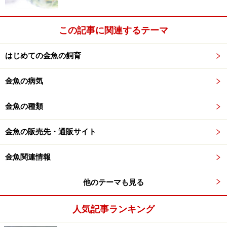
います。
この記事に関連するテーマ
■飼育環境が良くても寿命は3～4年
飼い手が金魚を飼育することに本腰を入れ、よりベター
はじめての金魚の飼育
な飼育環境をつくり上げることができた時のみ数年以上
の飼育が可能になってきます。それでも突然の内臓疾患
金魚の病気
など、事故に近い病気にかかる金魚もいます。私の経験
金魚の種類
からくる個人的感覚ですが、もろもろ考慮すると
家庭で
飼育する金魚の生育年数は平均3～4年程度
ではないでし
金魚の販売先・通販サイト
ょうか。金魚が弱っている場合の治療法の記事もあるの
で併せてご覧ください
金魚関連情報
金魚が動かない？元気がない・死にそうなときの治療方
法
他のテーマも見る
人気記事ランキング
金魚の寿命は水作りで長くなる