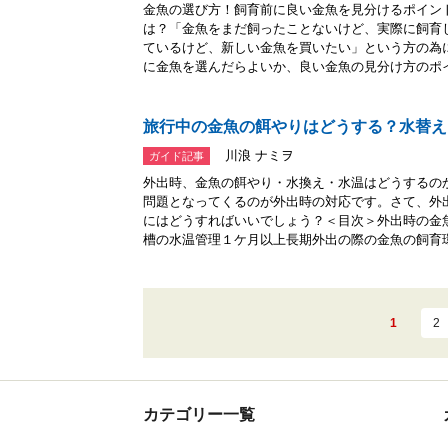
金魚の選び方！飼育前に良い金魚を見分けるポイン
は？「金魚をまだ飼ったことないけど、実際に飼育
ているけど、新しい金魚を買いたい」という方の為
に金魚を選んだらよいか、良い金魚の見分け方のポイ.
旅行中の金魚の餌やりはどうする？水替え
川浪 ナミヲ
ガイド記事
外出時、金魚の餌やり・水換え・水温はどうするの
問題となってくるのが外出時の対応です。さて、外
にはどうすればいいでしょう？＜目次＞外出時の金
槽の水温管理１ケ月以上長期外出の際の金魚の飼育環.
1
2
カテゴリー一覧