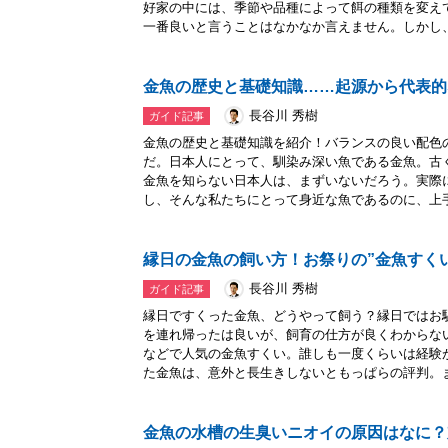
好家の中には、季節や品種によって餌の種類を変え
一番良いと言うことはなかなか言えません。しかし、.
金魚の歴史と基礎知識……起源から代表的
長谷川 秀樹
ガイド記事
金魚の歴史と基礎知識を紹介！バランスの良い配色
だ。日本人にとって、馴染み深い魚である金魚。古
金魚を知らない日本人は、まずいないだろう。実際
し、そんな私たちにとって身近な魚であるのに、上手に
縁日の金魚の飼い方！お祭りの”金魚すく
長谷川 秀樹
ガイド記事
縁日ですくった金魚、どうやって飼う？縁日ではお
を連れ帰ったは良いが、飼育の仕方が良くわからな
などで人気の金魚すくい。誰しも一度くらいは経験
た金魚は、意外と長生きしないともっぱらの評判。ま.
金魚の水槽の生臭いニオイの原因はなに？