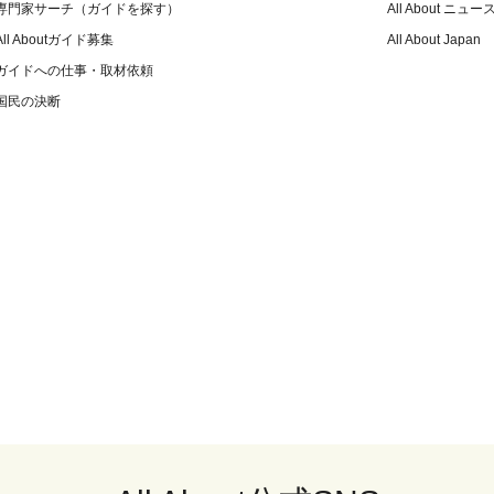
専門家サーチ（ガイドを探す）
All About ニュー
All Aboutガイド募集
All About Japan
ガイドへの仕事・取材依頼
国民の決断