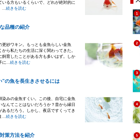
ている方もいるくらいで、どれが絶対的に
..
続きを読む
1
な品種の紹介
2
の更紗ワキン。もっとも金魚らしい金魚
くから私たちの生活に深く関わってきた。
に飼育したことがある方も多いはず。しか
...
続きを読む
3
い”の魚を長生きさせるには
馴染みの金魚すくい。この後、自宅に金魚
いなんてことはないだろうか？昔から縁日
4
があるだろう。しかし、夜店ですくってき
..
続きを読む
対策方法を紹介
5