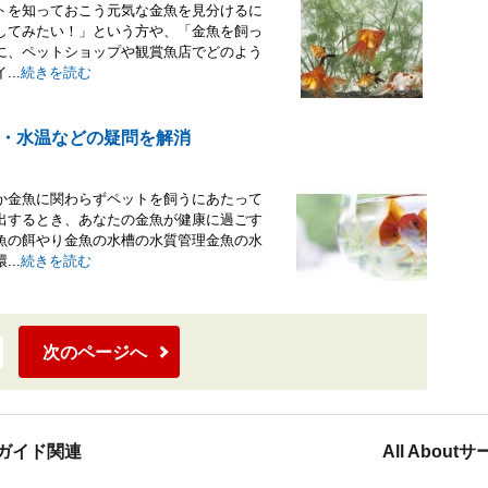
トを知っておこう元気な金魚を見分けるに
してみたい！」という方や、「金魚を飼っ
に、ペットショップや観賞魚店でどのよう
..
続きを読む
・水温などの疑問を解消
か金魚に関わらずペットを飼うにあたって
出するとき、あなたの金魚が健康に過ごす
魚の餌やり金魚の水槽の水質管理金魚の水
..
続きを読む
次のページへ
ガイド関連
All Abou