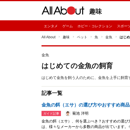
趣味
エンタメ
ゲーム
ホビー・コレクション
スポー
All About
趣味
ペット
魚
金魚
はじめ
金魚
はじめての金魚の飼育
はじめて金魚を飼う人のために、金魚を上手に飼育
記事一覧
金魚の餌（エサ）の選び方やおすすめ商品
菊池 洋明
ガイド記事
金魚の餌（エサ）、何を選ぶべき？おすすめの選び
は、様々なメーカーから多数の商品が出ています。