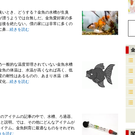
臭いとき、どうする？金魚の水槽が生臭
が漂うようでは台無しだ。金魚愛好家の多
は後を絶たない。僕の家には非常に多くの
...
続きを読む
め一般的な温度管理されていない金魚水槽
金魚の体温は、水温が高くなれば高く、低
度の耐性はあるものの、あまり水温（体
...
続きを読む
つのアイテムの記事の中で、水槽、ろ過器、
ると説明。では、その他にどんなアイテムが
アイテム。金魚飼育に最適なものをそれぞれ
きを読む