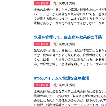
長谷川 秀樹
ガイド記事
金魚の水槽が生臭いときの原因と対策金魚の水槽が
い……。せっかく綺麗な金魚が泳いでいても、悪臭
くが抱える悩みのようで、ニオイに関するトラブル
水槽があるが、基本その様なニオイはしない。水面に鼻
水温を管理して、白点病を効果的に予防
長谷川 秀樹
ガイド記事
気温の変化が激しい春先は、水温が不安定になるた
では、病気の発生が多く見られる。変温動物である
くなれば低く、と周りの環境に左右される。ある程
温）の変動が激しいと体調を崩してしまう。水温の変化
8つのアイテムで快適な金魚生活
長谷川 秀樹
ガイド記事
金魚の飼育に必要なアイテム金魚の飼育に必要な3
照明の3点セットがあれば、取り敢えず金魚が飼え
必要になるのか？最低限必要なのが、以下の8つの
に解説。砂利水温計ヒーターサーモスタット水...
続