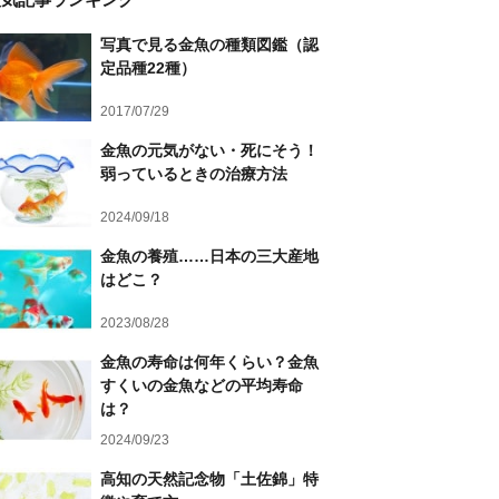
写真で見る金魚の種類図鑑（認
定品種22種）
2017/07/29
金魚の元気がない・死にそう！
弱っているときの治療方法
2024/09/18
金魚の養殖……日本の三大産地
はどこ？
2023/08/28
金魚の寿命は何年くらい？金魚
すくいの金魚などの平均寿命
は？
2024/09/23
高知の天然記念物「土佐錦」特