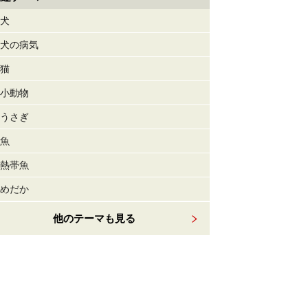
犬
犬の病気
猫
小動物
うさぎ
魚
熱帯魚
めだか
他のテーマも見る