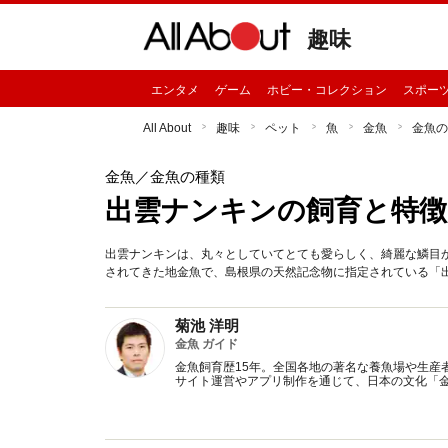
趣味
エンタメ
ゲーム
ホビー・コレクション
スポー
All About
趣味
ペット
魚
金魚
金魚の
金魚
／金魚の種類
出雲ナンキンの飼育と特徴
出雲ナンキンは、丸々としていてとても愛らしく、綺麗な鱗目
されてきた地金魚で、島根県の天然記念物に指定されている「
菊池 洋明
金魚 ガイド
金魚飼育歴15年。全国各地の著名な養魚場や生産
サイト運営やアプリ制作を通じて、日本の文化「