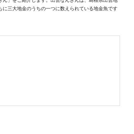
きん」をご紹介します。出雲なんきんは、島根県出雲地
もに三大地金のうちの一つに数えられている地金魚です
。