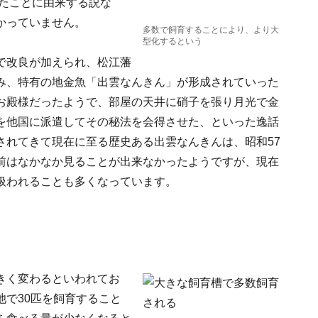
いたことに由来する説な
かっていません。
多数で飼育することにより、より大
型化するという
で改良が加えられ、松江藩
み、特有の地金魚「出雲なんきん」が形成されていった
お殿様だったようで、部屋の天井に硝子を張り月光で金
を他国に派遣してその秘法を会得させた、といった逸話
されてきて現在に至る歴史ある出雲なんきんは、昭和57
前はなかなか見ることが出来なかったようですが、現在
扱われることも多くなっています。
きく変わるといわれてお
の池で30匹を飼育すること