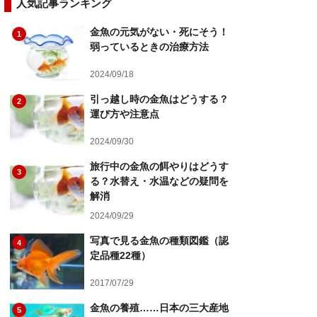
人気記事ランキング
金魚の元気がない・死にそう！
1
弱っているときの治療方法
2024/09/18
引っ越し時の金魚はどうする？
2
運び方や注意点
2024/09/30
旅行中の金魚の餌やりはどうす
3
る？水替え・水温などの疑問を
解消
2024/09/29
写真で見る金魚の種類図鑑（認
4
定品種22種）
2017/07/29
金魚の養殖……日本の三大産地
5