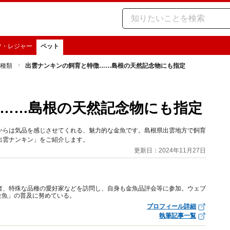
ツ・レジャー
ペット
種類
出雲ナンキンの飼育と特徴……島根の天然記念物にも指定
……島根の天然記念物にも指定
からは気品を感じさせてくれる、魅力的な金魚です。島根県出雲地方で飼育
出雲ナンキン」をご紹介します。
更新日：2024年11月27日
者、特殊な品種の愛好家などを訪問し、自身も金魚品評会等に参加。ウェブ
金魚」の普及に努めている。
プロフィール詳細
執筆記事一覧