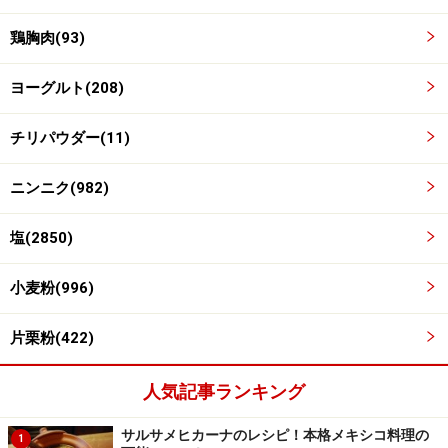
鶏胸肉(93)
ヨーグルト(208)
チリパウダー(11)
ワンポイントアドバイス
ニンニク(982)
クミンパウダー、オレガノ各小さじ1/2、レッドペッパ
ーを少々加えると、さらに奥深い味に仕上がります。鶏
塩(2850)
肉はヨーグルトに漬けこむ時間が長いほど柔らかくなり
ますので、お好みに応じて調整してください。個人的に
小麦粉(996)
は、1日以上漬けこむと、お肉本来の弾力が損なわれる
ように思います。半日くらいがちょうどよいかな。
片栗粉(422)
※記事内容は執筆時点のものです。最新の内容をご確認くださ
人気記事ランキング
い。
※衛生面および保存状態に起因して食中毒や体調不良を引き起こ
サルサメヒカーナのレシピ！本格メキシコ料理の
す場合があります。必ず清潔な状態で、正しい方法で行い、なる
1