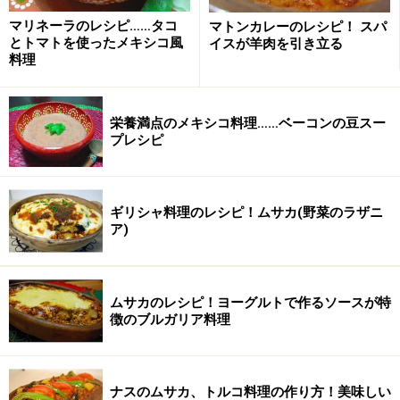
マリネーラのレシピ……タコ
マトンカレーのレシピ！ スパ
とトマトを使ったメキシコ風
イスが羊肉を引き立る
料理
鶏胸肉の塩ヨーグルト唐揚げの作り方・手
順
栄養満点のメキシコ料理……ベーコンの豆スー
プレシピ
■
鶏胸肉のスパイシー塩ヨーグルト唐揚げ
1
鶏胸肉は皮をとり、縦に３等分してそれぞれ繊維を断つ
ギリシャ料理のレシピ！ムサカ(野菜のラザニ
ア)
ように厚めのそぎ切りにする。ボウルにサラダ油以外の
材料をすべて加え、手でよく混ぜ合わせる。半日～１日
ほど冷蔵庫に漬けておく。
ムサカのレシピ！ヨーグルトで作るソースが特
徴のブルガリア料理
ナスのムサカ、トルコ料理の作り方！美味しい