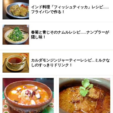
チリパウダー
小さじ1
インド料理「フィッシュティッカ」レシピ……
フライパンで作る！
ニンニク
1/2片（すりおろし）
塩
小さじ1/2
春菊と青じそのナムルレシピ……ナンプラーが
隠し味！
小麦粉
大さじ1
片栗粉
大さじ1
カルダモンジンジャーティーレシピ…ミルクな
しのすっきりドリンク！