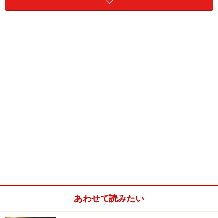
今回ご紹介するのは、ビールにもワインにもピッタリ。
しかも、カロリーが少し気になる方にも最適な、鶏胸肉
を使ったものです。
パサつきがちな鶏胸肉を塩ヨーグルトに漬けて揚げれ
ば、驚くほどふっくらとジューシーに。お肉の切り方を
ひと工夫し、スパイスを加えれば、さらにおいしさがア
ップ！
唐揚げのレパートリーを増やしませんか。
鶏胸肉の塩ヨーグルト唐揚げ(2人分)
■
鶏胸肉のスパイシー塩ヨーグルト唐揚げ
鶏胸肉
1枚
あわせて読みたい
ヨーグルト
大さじ2