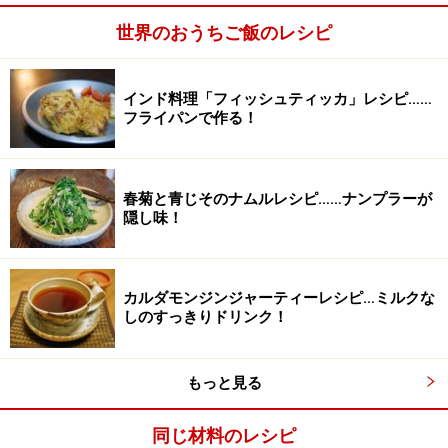
の油で香ばしい揚げ色になるまで揚げる。
世界のおうちご飯のレシピ
衣に軽く色がついたら、唐揚げを時々油の中から出すよ
うに泳がせると衣の水分が抜け、かりっと仕上がりま
インド料理「フィッシュティッカ」レシピ……
フライパンで作る！
す。
春菊と青じそのナムルレシピ……ナンプラーが
隠し味！
カルダモンジンジャーティーレシピ…ミルクな
しのすっきりドリンク！
もっと見る
同じ材料のレシピ