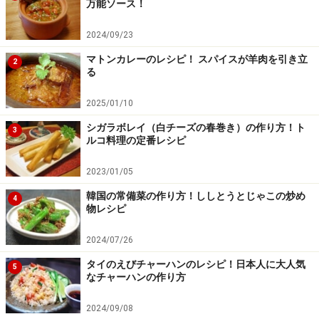
万能ソース！
べく早めにお召し上がりください。また、持ち運びの際は保存方
法に注意してください。
2024/09/23
マトンカレーのレシピ！ スパイスが羊肉を引き立
2
【編集部おすすめの購入サイト】
る
Amazonで人気レシピの書籍をチェック！
2025/01/10
シガラボレイ（白チーズの春巻き）の作り方！ト
3
ルコ料理の定番レシピ
楽天市場で人気レシピの書籍をチェック！
2023/01/05
韓国の常備菜の作り方！ししとうとじゃこの炒め
4
物レシピ
2024/07/26
タイのえびチャーハンのレシピ！日本人に大人気
5
なチャーハンの作り方
2024/09/08