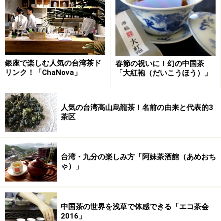
銀座で楽しむ人気の台湾茶ド
春節の祝いに！幻の中国茶
リンク！「ChaNova」
「大紅袍（だいこうほう）」
人気の台湾高山烏龍茶！名前の由来と代表的3
茶区
台湾・九分の楽しみ方「阿妹茶酒館（あめおち
ゃ）」
中国茶の世界を浅草で体感できる「エコ茶会
2016」