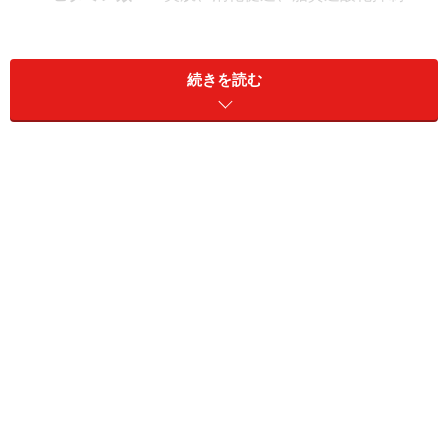
続きを読む
細長い器が聞香杯（もんこうはい）。この中のお茶を茶杯に
移してから、香りを楽しみます。
お茶特有の成分であるテアニンは、うま味が重視される
日本茶に多く含まれているのに対し、中国茶では香りが
重視されており、香りを楽しむための聞香杯（もんこう
はい）という茶器があるほど。
聞香杯とは、細長い筒状の小さな湯呑みのようなもの
で、茶杯（ちゃはい）にお茶を移した後にそっと鼻に近
づけて香りを楽しむための茶器です。
中国茶は、体に有効な成分が含まれているだけでなく、