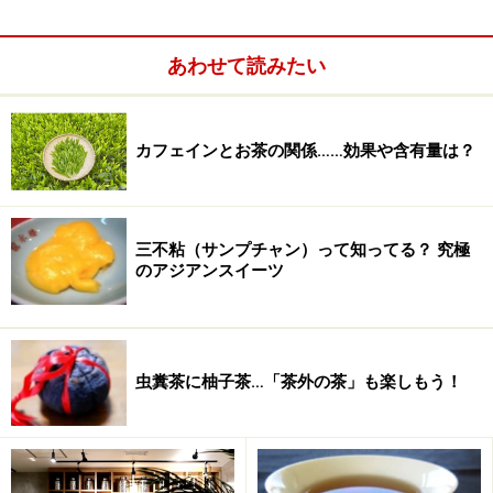
多種多様な香りを持ち、リラックス効果も大きいのが特
長です。
あわせて読みたい
※記事内容は執筆時点のものです。最新の内容をご確認くださ
い。
カフェインとお茶の関係……効果や含有量は？
※メニューや料金などのデータは、取材時または記事公開時点で
の内容です。
次のページへ
三不粘（サンプチャン）って知ってる？ 究極
1
/
3
のアジアンスイーツ
虫糞茶に柚子茶…「茶外の茶」も楽しもう！