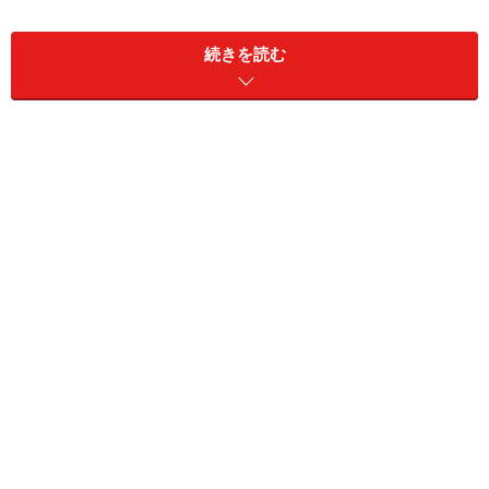
続きを読む
パークマンション六本木
三井不動産レジデンシャルの最高峰、パークマンション
ブランド久々の分譲。場所は六本木、檜町公園を借景に
誕生する。
http://www.31sumai.com/yahoo/A7006
フォレセーヌ赤坂氷川町
高級マンションに特化したフォレセーヌブランドが赤坂
で2物件分譲される。氷川町は東京ミッドタウンを借景
に。10フィートの天井高は圧巻。
http://www.fs-hikawa.jp/