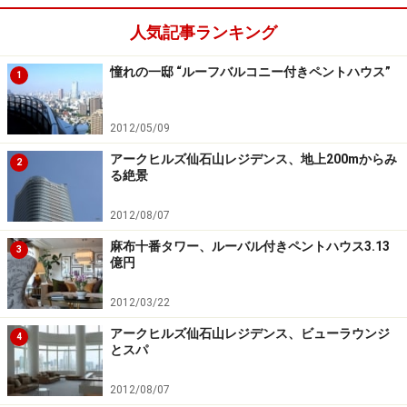
のタワーマンションが誕生。完成は平成22年5月予定。
人気記事ランキング
http://www.31sumai.com/yahoo/X9904
憧れの一邸 “ルーフバルコニー付きペントハウス”
1
2012/05/09
アークヒルズ仙石山レジデンス、地上200mからみ
2
る絶景
2012/08/07
麻布十番タワー、ルーバル付きペントハウス3.13
3
億円
2012/03/22
アークヒルズ仙石山レジデンス、ビューラウンジ
4
とスパ
パークコート神宮前
2012/08/07
地下鉄千代田線 明治神宮前駅 徒歩6分、山手線 原宿駅