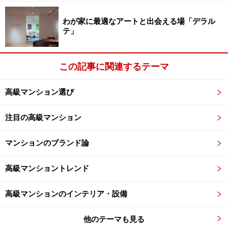
わが家に最適なアートと出会える場「デラル
テ」
この記事に関連するテーマ
（仮称）上目黒一丁目地区第一種市街地再
高級マンション選び
開発事業
「中目黒」駅前にタワーマンションが誕生する。地上45
注目の高級マンション
階建て、総戸数495戸の本格派タワーマンション。売主
マンションのブランド論
は旭化成ホームズ。希少な都心駅前の再開発だ。
http://www.31sumai.com/yahoo/A7208
高級マンショントレンド
高級マンションのインテリア・設備
（仮称）麻布十番タワープロジェクト
他のテーマも見る
地下鉄「麻布十番」駅徒歩3分。36階建て、総戸数440戸