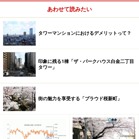
あわせて読みたい
タワーマンションにおけるデメリットって？
印象に残る1棟「ザ・パークハウス白金二丁目
タワー」
パークコート赤坂 ザ タワー
街の魅力を享受する「プラウド桜新町」
薬研坂のタワー分譲がいよいよスタートする。43階建
て、総戸数518戸は都心でも最大級の規模。旧赤坂御所
の雄大な自然を借景とする、希少なロケーションが最大
の魅力。