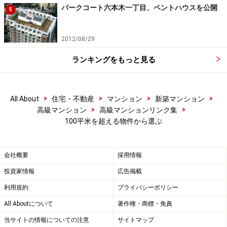
徒歩8分。総戸数385戸の大型プロジェクト。売主は三井
パークコート六本木一丁目、ペントハウスを公開
5
不動産レジデンシャルほか。施工は竹中工務店。
http://www.31sumai.com/mfr/X9909
2012/08/29
ランキングをもっと見る
大崎ウエストシティタワーズ
>
>
>
>
All About
住宅・不動産
マンション
新築マンション
山手線「大崎」駅から徒歩3分。1,000戸を超える超大型
>
>
高級マンション
高級マンションリンク集
タワーマンションが誕生する。
100平米を超える物件から選ぶ
http://www.yamanote-direct.com/top.html
会社概要
採用情報
南青山パークハウス
投資家情報
広告掲載
利用規約
プライバシーポリシー
「表参道」駅から徒歩10分。南青山6丁目に30戸のパー
All Aboutについて
著作権・商標・免責
クハウスが誕生。骨董通りそば。施工は大林組。
http://www.minamiaoyama6.com/index.html
当サイトの情報についての注意
サイトマップ