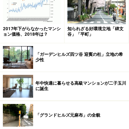
http://www.31sumai.com/yahoo/A7014
2017年下がらなかったマンシ
知られざる好環境立地「碑文
乃木坂パークハウス
ョン価格、2018年は？
谷」「平町」
南東方向に東京ミッドタウン、西方面は青山霊園が。都
心ながらの借景を満喫できる立地に、25階建てのパーク
「ガーデンヒルズ四ツ谷 迎賓の杜」立地の希
ハウスが誕生する。設計は三菱地所設計、施工は鹿島建
少性
設。
http://www.nogizaka.info/index.html
年中快適に暮らせる高級マンションが二子玉川
に誕生
「グランドヒルズ元麻布」の全貌