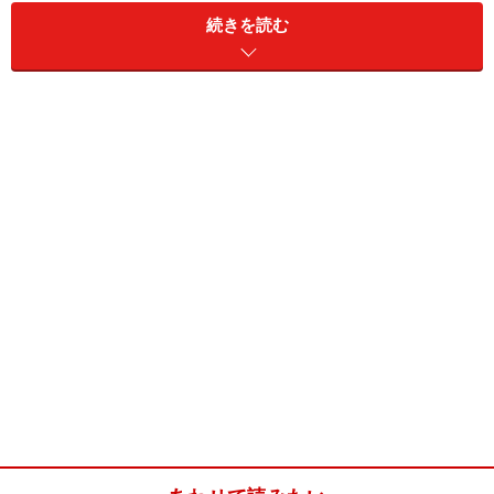
続きを読む
スキムミルク
中さじ2（6g）
塩
中さじ1/3（2.5g）
卵
1/2個分
水
200ml
スープの素
（オニオンコンソメのカッ
プスープ）2袋※
インスタントドライイース
中さじ2/3（2.7g）
ト
※スープはクノールの「オニオンコンソメ」（1袋、
92g）ホームベーカリーはパナソニック製を使用。材料
中の大、中、小さじはホームベーカリーの付属品を使