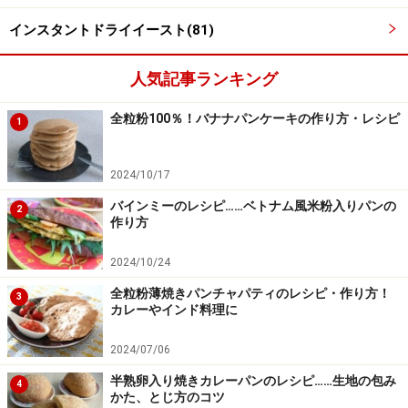
べく早めにお召し上がりください。また、持ち運びの際は保存方
法に注意してください。
インスタントドライイースト(81)
人気記事ランキング
【編集部おすすめの購入サイト】
全粒粉100％！バナナパンケーキの作り方・レシピ
1
Amazonで人気レシピの書籍をチェック！
2024/10/17
楽天市場で人気レシピの書籍をチェック！
バインミーのレシピ……ベトナム風米粉入りパンの
2
作り方
2024/10/24
全粒粉薄焼きパンチャパティのレシピ・作り方！
3
カレーやインド料理に
2024/07/06
半熟卵入り焼きカレーパンのレシピ……生地の包み
4
かた、とじ方のコツ