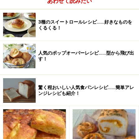
あわせて読みたい
用。
オニオンスープパンの作り方・手順
3種のスイートロールレシピ……好きなものを
くるくる！
■
オニオンスープ食パン
1
人気のポップオーバーレシピ……型から飛び出
ドライイースト以外の材料を、パンケースに入れる。2
す！
袋のスープの素のうち、1袋は温めた分量の水でよく溶
かし、冷ましてから入れるとよい。
驚く程おいしい人気食パンレシピ……簡単アレ
イースト投入口にドライイーストを入れる。
ンジレシピも紹介！
イースト投入口がない場合はパンケースに入れる。