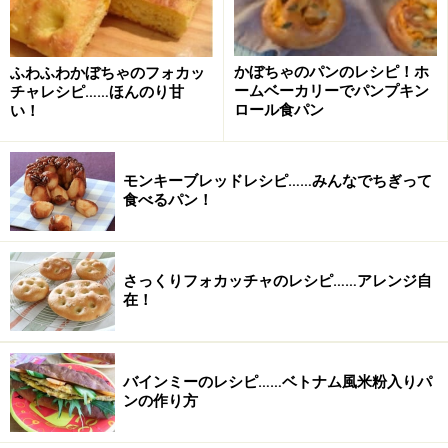
かぼちゃのパンのレシピ！ホ
ふわふわかぼちゃのフォカッ
ームベーカリーでパンプキン
チャレシピ……ほんのり甘
ロール食パン
い！
モンキーブレッドレシピ……みんなでちぎって
食べるパン！
さっくりフォカッチャのレシピ……アレンジ自
在！
2
バインミーのレシピ……ベトナム風米粉入りパ
食パンコースで焼き上げる。焼き上がったら、2分ほど
ンの作り方
おいて、容器からパンを網に取り出して冷ます。