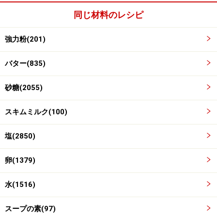
同じ材料のレシピ
強力粉(201)
バター(835)
砂糖(2055)
ワンポイントアドバイス
スキムミルク(100)
バターを塗ってからさらに、低温のオーブン（160℃く
らい）で乾燥させるように焼き、ラスク風にして食べて
塩(2850)
もおいしいです。このラスクには、レモンを絞ったビー
ルを合わせたくなります。
卵(1379)
※記事内容は執筆時点のものです。最新の内容をご確認くださ
水(1516)
い。
※衛生面および保存状態に起因して食中毒や体調不良を引き起こ
スープの素(97)
す場合があります。必ず清潔な状態で、正しい方法で行い、なる