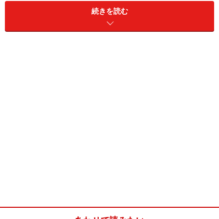
続きを読む
シュー皮を焼く時と同じで、生地をオーブンにいれた
ら、まず高温で一気にふくらませて、温度を下げてふく
らみをキープします。だから、できるまで、オーブンは
開けないように！ウィンドー越しに見ながら、できあが
りを待ちましょう。
ポップオーバー(小12個分)
■
ポップオーバー
薄力粉
150g
塩
小さじ1/4
砂糖
小さじ1