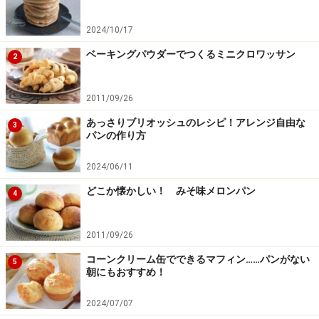
別のボウルに卵を割りほぐし、牛乳を加えてよく混ぜ
2024/10/17
る。
ベーキングパウダーでつくるミニクロワッサン
2
2011/09/26
あっさりブリオッシュのレシピ！アレンジ自由な
3
パンの作り方
2024/06/11
どこか懐かしい！ みそ味メロンパン
4
2011/09/26
コーンクリーム缶でできるマフィン……パンがない
5
朝にもおすすめ！
2024/07/07