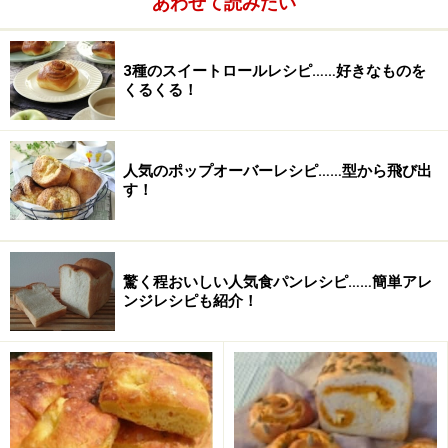
あわせて読みたい
卵
3個
牛乳
250ml
3種のスイートロールレシピ……好きなものを
くるくる！
無塩バター
35g （10gは溶かしてお
く）
人気のポップオーバーレシピ……型から飛び出
す！
驚く程おいしい人気食パンレシピ……簡単アレ
ンジレシピも紹介！