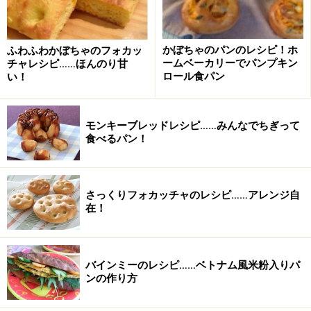
ポップオーバーの作り方・手順
■
ポップオーバー
かぼちゃのパンのレシピ！ホ
ふわふわかぼちゃのフォカッ
ームベーカリーでパンプキン
チャレシピ……ほんのり甘
ポップオーバー型にサラダ油を塗る。
1
ロール食パン
い！
ポップオーバー型にサラダ油（分量外）を塗る。ポップ
オーバー型がなければ、プリン型やコップ型の耐熱容器
モンキーブレッドレシピ……みんなでちぎって
食べるパン！
を使用してもいい。ただし、メタル製のほうが熱が伝わ
りやすく、上手に焼ける。
さっくりフォカッチャのレシピ……アレンジ自
在！
バインミーのレシピ……ベトナム風米粉入りパ
ンの作り方