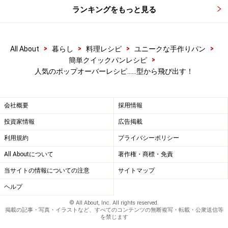
ランキングをもっと見る
>
>
>
>
All About
暮らし
料理レシピ
ユニークな手作りパン
無塩バター10gも加え、よく混ぜる。
5
>
簡単クイックパンレシピ
人気のポップオーバーレシピ……型から飛び出す！
溶かしておいた無塩バター10gも加え、よく混ぜる。
会社概要
採用情報
投資家情報
広告掲載
利用規約
プライバシーポリシー
All Aboutについて
著作権・商標・免責
当サイトの情報についての注意
サイトマップ
ヘルプ
© All About, Inc. All rights reserved.
掲載の記事・写真・イラストなど、すべてのコンテンツの無断複写・転載・公衆送信等
を禁じます