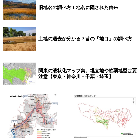
所有権の土地の相場より2～3割ほど安く権利を得ること
旧地名の調べ方！地名に隠された由来
ができるものの、借地権の土地を検討するときには、契
約の残存期間、
更新料
の支払いなど契約更新に関する定
め、
地代
の定め、権利を売買するときの
名義書換料
の定
土地の過去が分かる？昔の「地目」の調べ方
めなどについて、しっかりと確認することが大切です。
関東の液状化マップ集。埋立地や軟弱地盤は要
注意【東京・神奈川・千葉・埼玉】
建築敷地の接道義務とは？
都市計画区域
（および
準都市計画区域
）内の敷地では、
それが公道か私道かを問わず、
建築基準法
で認められた
道路に2ｍ以上接していなければ建物を建築することが
できません。これが「接道義務」といわれるものです。
建築基準法による道路の定義にはいくつかの種類がある