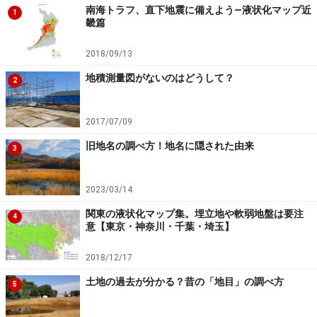
南海トラフ、直下地震に備えよう―液状化マップ近
1
都市計画法や建築基準法などによる土地利用の制限のな
畿篇
かで、最も基本となるのが「用途地域」による建築物の
2018/09/13
用途制限です。
地積測量図がないのはどうして？
2
これらの内容を細かく覚える必要はありませんが、少な
くとも「用途地域によって建てられるものが違うこと」
2017/07/09
および「用途地域が住環境を左右すること」は理解して
旧地名の調べ方！地名に隠された由来
3
おきましょう。
2023/03/14
都市計画法
では用途地域として、第1種低層住居専用地
関東の液状化マップ集。埋立地や軟弱地盤は要注
域、第2種低層住居専用地域、第1種中高層住居専用地
4
意【東京・神奈川・千葉・埼玉】
域、第2種中高層住居専用地域、第1種住居地域、第2種
住居地域、準住居地域、近隣商業地域、商業地域、準工
2018/12/17
業地域、工業地域、工業専用地域の12種類が定められて
土地の過去が分かる？昔の「地目」の調べ方
5
います。