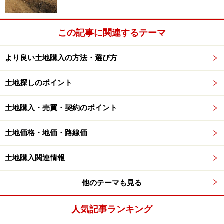
場合には道路の両側で均等に敷地位置を下げなくてはな
りません。
この記事に関連するテーマ
これを「
敷地のセットバック
」といい、セットバック部
より良い土地購入の方法・選び方
分の面積は、建ぺい率や容積率を計算する際の敷地面積
から除かれます。もともとの敷地面積が狭いうえに、こ
土地探しのポイント
のセットバック面積が大きいような場合には、建築計画
に大きな影響を及ぼすことにもなりますから注意が必要
土地購入・売買・契約のポイント
です。
土地価格・地価・路線価
建築敷地の接道義務について詳しくは ≪
道路の種類と接
土地購入関連情報
道義務を正しく理解しよう
≫ をご参照ください。
他のテーマも見る
人気記事ランキング
住環境を左右する用途地域