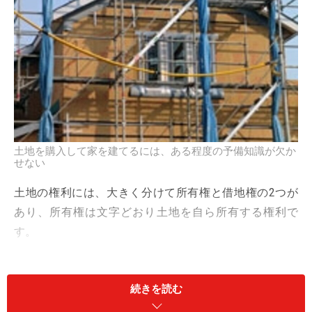
土地を購入して家を建てるには、ある程度の予備知識が欠か
せない
土地の権利には、大きく分けて所有権と借地権の2つが
あり、所有権は文字どおり土地を自ら所有する権利で
す。
それに対して借地権は、第三者が所有する土地を、建物
続きを読む
を所有する目的で借り、その土地を使用する権利となり
ます。