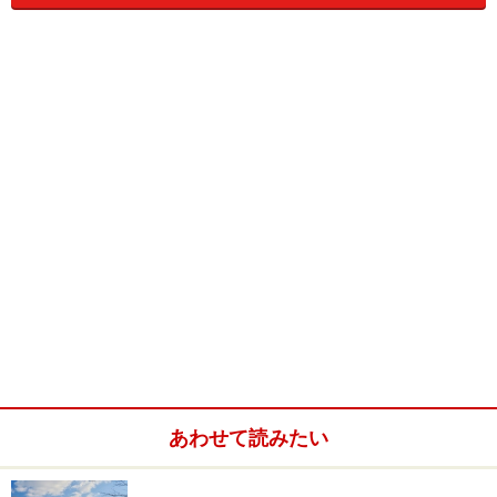
借地権にはさらに
地上権
と賃借権の2つに分けられ、地
上権のほうが借りる側にとって権利の強い「物権」とな
っています。ただし、一戸建て住宅における借地権は、
そのほとんどが賃借権です。
また、現在の「借地借家法」は1992年（平成4年）8月1
日に施行されています。施行日以降に新しく設定された
借地権に対しては新法が適用されているものの、それ以
前から存続する借地権に対しては引き続き旧法が適用さ
れることになっています。
個人の土地取得にあたって新たに借地権を設定すること
は少なく、借地権として売り出されている土地の多くは
あわせて読みたい
依然として旧法が適用されるものです。