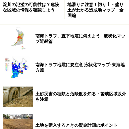
ものの、見た目が道路状であるかどうかとは必ずしも一
淀川の氾濫の可能性は？危険
地滑りに注意！切り土・盛り
な区域の情報を確認しよう
土がわかる造成地マップ 全
致しません。
国編
一般的な認識ではどう見ても「道路」でしかない場合で
あっても、それが建築基準法の定義に当てはまる道路で
南海トラフ、直下地震に備えよう―液状化マッ
プ近畿篇
なければ、原則として
建築確認
を受けられないことにな
ります。
南海トラフ地震に要注意 液状化マップ-東海地
ただし、建築基準法上の道路に接していなくても、一定
方篇
の基準に当てはまる水路や遊歩道などに接している場合
や周囲に広い空地がある場合で、安全上や防火上などの
支障がないものとして認められれば、建築確認を受ける
土砂災害の種類と危険度を知る・警戒区域以外
も注意
ことができるときもあります（法43条ただし書き）。
また、建築基準法に定める道路は原則として幅員4ｍ以
上（指定がある場合には6ｍ以上）で、これに足りない
土地を購入するときの資金計画のポイント