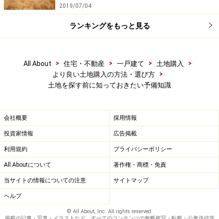
2019/07/04
これらの用途地域のうち、最も住環境に優れているとさ
れるのは第1種低層住居専用地域で、商業系や工業系の
ランキングをもっと見る
用途地域なら「閑静な住宅街」にはなりません。ちなみ
に、住宅を建てることができないのは工業専用地域だけ
>
>
>
>
All About
住宅・不動産
一戸建て
土地購入
となっています。
>
より良い土地購入の方法・選び方
土地を探す前に知っておきたい予備知識
しかし、たとえば第1種低層住居専用地域といっても、
決して住宅専用の地域ではありません。建築物の用途が
会社概要
採用情報
ある程度かぎられるとはいえ、住宅以外のものも建ちま
投資家情報
広告掲載
すから、いずれにしても周辺の状況をよく確認すること
が大切です。
利用規約
プライバシーポリシー
All Aboutについて
著作権・商標・免責
用途地域について詳しくは ≪
住宅購入者は必須！ 用途地
当サイトの情報についての注意
サイトマップ
域の基礎知識
≫ をご参照ください。
ヘルプ
© All About, Inc. All rights reserved.
掲載の記事・写真・イラストなど、すべてのコンテンツの無断複写・転載・公衆送信等