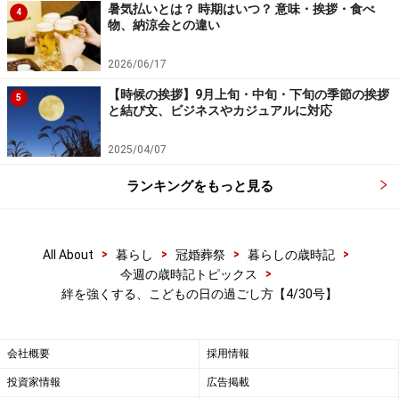
暑気払いとは？ 時期はいつ？ 意味・挨拶・食べ
4
物、納涼会との違い
ゴールデンウィークが明けると母の日（13日）がやって
2026/06/17
きますが、準備はすすんでいますか？ お子さんのいる
【時候の挨拶】9月上旬・中旬・下旬の季節の挨拶
5
家庭なら、連休中にパパとキッズでプレゼント作りをし
と結び文、ビジネスやカジュアルに対応
てはいかがでしょう。お手製カード、ＣＤ、名刺などパ
2025/04/07
パと一緒だからこそできることがたくさんあります。作
る過程が面白いから、パパはかなり役得です！
ランキングをもっと見る
【お役立ちコンテンツ】
■
パパと一緒に！ 母の日の手作りプレゼント
>
>
>
>
All About
暮らし
冠婚葬祭
暮らしの歳時記
>
今週の歳時記トピックス
■
パパ＆キッズのお手製カードをママにプレゼント
絆を強くする、こどもの日の過ごし方【4/30号】
■
母の日にパパと作ろう折り紙カーネーション
■
母の日の手作りプレゼント
■
【かんたん！ 手軽！】 10分勝負！母の日プレゼン
会社概要
採用情報
ト作戦
投資家情報
広告掲載