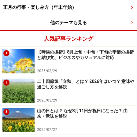
【お役立ちコンテンツ】
正月の行事・楽しみ方（年末年始）
■
箱根のカフェ・甘味処
■
名古屋の喫茶店・モーニング
他のテーマも見る
■
東京のアフタヌーンティー ベスト5
人気記事ランキング
■
渋谷でコーヒー＆カフェラテ、おすすめ4店
■
一保堂茶舗 東京丸の内店
【時候の挨拶】8月上旬・中旬・下旬の季節の挨拶
1
■
なぜ八十八夜が話題になるの？
と結び文、ビジネスやカジュアルに対応
■
「ゴールデンウィーク」をNAVERでまとめ検索
（外部
2026/03/29
サイト）
二十四節気「立秋」とは？ 2026年はいつ？ 意味や
2
過ごし方を解説
2026/03/29
パパは役得！親子で作る母の日のプレゼン
山の日とは？ なぜ8月11日が祝日になった？ 由
3
ト
来・意味を解説
2026/07/27