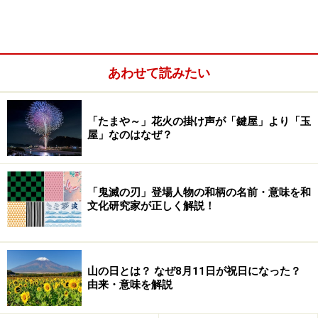
あわせて読みたい
「たまや～」花火の掛け声が「鍵屋」より「玉
■
白肌目指して使いたい紫外線対策アイテム
屋」なのはなぜ？
■
『肌と私の10の約束』
■
「紫外線対策」をNAVERでまとめ検索
（外部サイ
ト）
「鬼滅の刃」登場人物の和柄の名前・意味を和
文化研究家が正しく解説！
絆を強くする、こどもの日の過ごし方
山の日とは？ なぜ8月11日が祝日になった？
由来・意味を解説