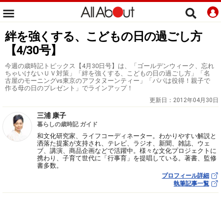
絆を強くする、こどもの日の過ごし方
【4/30号】
今週の歳時記トピックス【4月30日号】は、「ゴールデンウィーク、忘れ
ちゃいけないＵＶ対策」「絆を強くする、こどもの日の過ごし方」「名
古屋のモーニングvs東京のアフタヌーンティー」「パパは役得！親子で
作る母の日のプレゼント」でラインアップ！
更新日：
2012年04月30日
三浦 康子
暮らしの歳時記 ガイド
和文化研究家、ライフコーディネーター。わかりやすい解説と
洒落た提案が支持され、テレビ、ラジオ、新聞、雑誌、ウェ
ブ、講演、商品企画などで活躍中。様々な文化プロジェクトに
携わり、子育て世代に「行事育」を提唱している。著書、監修
書多数。
プロフィール詳細
執筆記事一覧