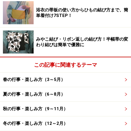
浴衣の帯板の使い方からひもの結び方まで、簡
単着付け7STEP！
名古屋のモーニングvs東京のアフタヌーン
ティー
みやこ結び・リボン返しの結び方！半幅帯の変
わり結びは簡単で優雅に
この記事に関連するテーマ
連休中のんびりしたいという方へ、プロおすすめのカフ
ェ情報をお届けします。箱根のカフェ、名古屋の喫茶
春の行事・楽しみ方（3～5月）
店、都会のホテルでアフタヌーンティーなど、ユニーク
夏の行事・楽しみ方（6～8月）
なラインアップです。
秋の行事・楽しみ方（9～11月）
また、5月1日は八十八夜。新茶のおいしい季節を迎えま
すから、日本茶にも注目してくださいね。
冬の行事・楽しみ方（12～2月）