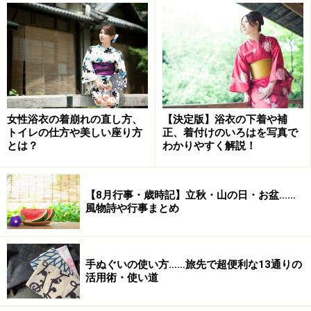
もうじき、こどもの日がやってきます！ 健やかな成長
を願い、お子さんと一緒にぜひ楽しんでくださいね。ち
ょっとしたことでも、こども心に刻まれて素敵な思い出
になるはず。毎年この日が来るたびに思い出が蘇るの
で、家族の絆を強くする効果もありますよ。
女性浴衣の着崩れの直し方、
【決定版】浴衣の下着や補
トイレの仕方や美しい座り方
正、着付けのいろはを写真で
【お役立ちコンテンツ】
とは？
わかりやすく解説！
■
端午の節句…ひと把でこんなに!菖蒲活用術
■
折り紙でつくる、こいのぼり・かぶと・紙鉄砲
■
ランチに使える！こいのぼりの旗
【8月行事・歳時記】立秋・山の日・お盆……
風物詩や行事まとめ
■
こどもの日には特製お子様ランチ
■
【こどもの日】鯉のぼりの押し寿司
■
こどもの日・味噌あんと粒あんの柏餅
手ぬぐいの使い方……旅先で超便利な13通りの
■
「こどもの日」をNAVERでまとめ検索
（外部サイ
活用術・使い道
ト）