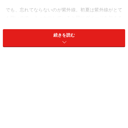
でも、忘れてならないのが紫外線。初夏は紫外線がとて
も強いので、うっかりしていると肌にダメージを与える
ことに。紫外線対策をしっかりして、ゴールデンウィー
クを快適に過ごしましょう。
続きを読む
【お役立ちコンテンツ】
■
ちょっとが危険!?紫外線の肌ダメージ
■
シミだけじゃない！日焼け止めで防ぎたい「光老化」
■
日焼け止めの上手な選び方&使い方
■
お答えします！紫外線対策の素朴な疑問