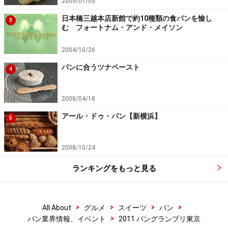
2009/01/05
日本橋三越本店新館で約10種類の食パンを愉し
3
む フォートナム・アンド・メイソン
2004/10/26
パンに合うツナペースト
4
2008/04/18
アール・ドゥ・パン【新横浜】
5
2008/10/24
ランキングをもっと見る
>
>
>
>
All About
グルメ
スイーツ
パン
>
パン業界情報、イベント
2011 パングランプリ東京