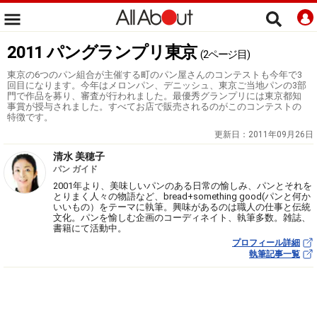
2011 パングランプリ東京
(2ページ目)
東京の6つのパン組合が主催する町のパン屋さんのコンテストも今年で3
回目になります。今年はメロンパン、デニッシュ、東京ご当地パンの3部
門で作品を募り、審査が行われました。最優秀グランプリには東京都知
事賞が授与されました。すべてお店で販売されるのがこのコンテストの
特徴です。
更新日：
2011年09月26日
清水 美穂子
パン ガイド
2001年より、美味しいパンのある日常の愉しみ、パンとそれを
とりまく人々の物語など、bread+something good(パンと何か
いいもの）をテーマに執筆。興味があるのは職人の仕事と伝統
文化。パンを愉しむ企画のコーディネイト、執筆多数。雑誌、
書籍にて活動中。
プロフィール詳細
執筆記事一覧