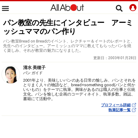
パン教室の先生にインタビュー アーミ
ッシュママのパン作り
パン教室Bread on Breadのイベント、レクチャー＆イートのレポートと、
先生へのインタビュー。アーミッシュのママに教えてもらったパンを焼
く楽しみ、それが教室の魅力になりました。
更新日：
2003年01月28日
清水 美穂子
パン ガイド
2001年より、美味しいパンのある日常の愉しみ、パンとそれを
とりまく人々の物語など、bread+something good(パンと何か
いいもの）をテーマに執筆。興味があるのは職人の仕事と伝統
文化。パンを愉しむ企画のコーディネイト、執筆多数。雑誌、
書籍にて活動中。
プロフィール詳細
執筆記事一覧