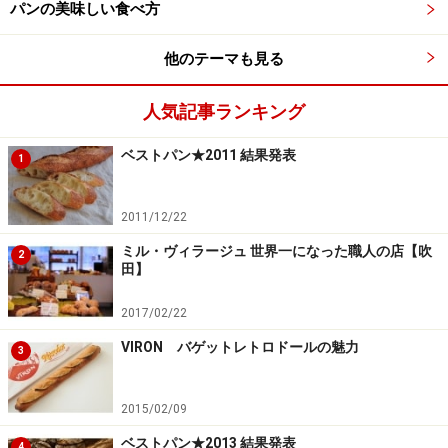
パンの美味しい食べ方
他のテーマも見る
人気記事ランキング
ベストパン★2011 結果発表
1
2011/12/22
ミル・ヴィラージュ 世界一になった職人の店【吹
2
田】
2017/02/22
VIRON バゲットレトロドールの魅力
3
2015/02/09
ベストパン★2013 結果発表
4