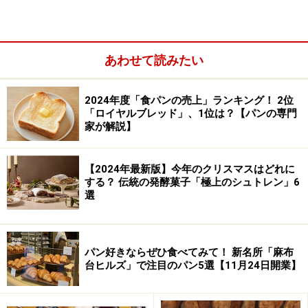
私が好きなのはポテトバンズで、これはクラスでも紹介
しています。 ただ、日本では材料が違うので作り方な
あわせて読みたい
どは変えています。 ソフトで甘味があって、Bread on
Breadの好評のパンのひとつよ。
2024年度「食パンの売上」ランキング！ 2位
「ロイヤルブレッド」、1位は？【パンの専門
家が解説】
※記事内容は執筆時点のものです。最新の内容をご確認くださ
い。
※メニューや料金などのデータは、取材時または記事公開時点で
【2024年最新版】今年のクリスマスはどれに
の内容です。
する？ 伝統の発酵菓子「極上のシュトレン」6
選
次のページへ
1
/
2
パン好きならぜひ食べてみて！ 新名所「麻布
台ヒルズ」で注目のパン5選【11月24日開業】