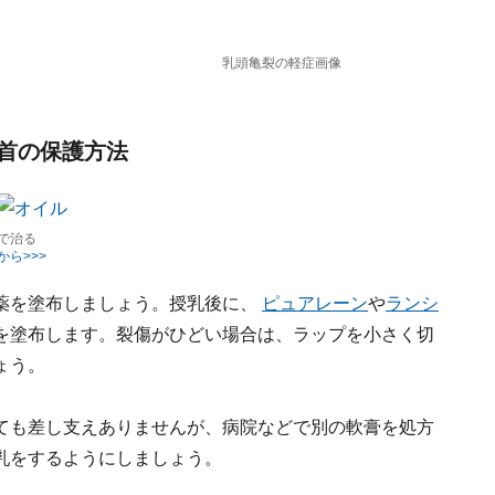
乳頭亀裂の軽症画像
首の保護方法
で治る
から>>>
薬を塗布しましょう。授乳後に、
ピュアレーン
や
ランシ
を塗布します。裂傷がひどい場合は、ラップを小さく切
ょう。
ても差し支えありませんが、病院などで別の軟膏を処方
乳をするようにしましょう。