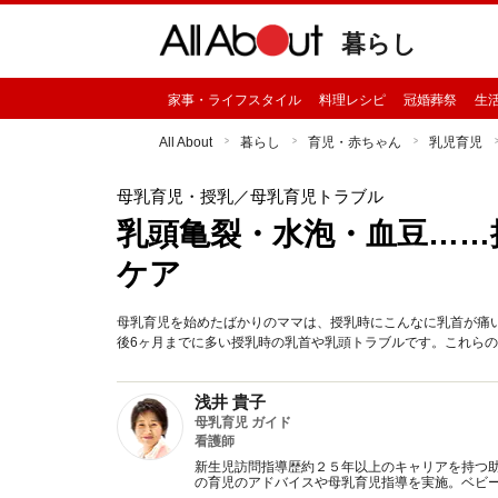
暮らし
家事・ライフスタイル
料理レシピ
冠婚葬祭
生
All About
暮らし
育児・赤ちゃん
乳児育児
母乳育児・授乳
／母乳育児トラブル
乳頭亀裂・水泡・血豆……
ケア
母乳育児を始めたばかりのママは、授乳時にこんなに乳首が痛
後6ヶ月までに多い授乳時の乳首や乳頭トラブルです。これら
浅井 貴子
母乳育児 ガイド
看護師
新生児訪問指導歴約２５年以上のキャリアを持つ助
の育児のアドバイスや母乳育児指導を実施。ベビ