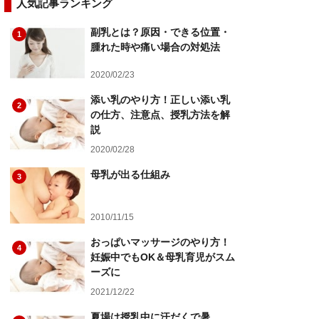
人気記事ランキング
副乳とは？原因・できる位置・
1
腫れた時や痛い場合の対処法
2020/02/23
添い乳のやり方！正しい添い乳
2
の仕方、注意点、授乳方法を解
説
2020/02/28
母乳が出る仕組み
3
2010/11/15
おっぱいマッサージのやり方！
4
妊娠中でもOK＆母乳育児がスム
ーズに
2021/12/22
夏場は授乳中に汗だくで暑