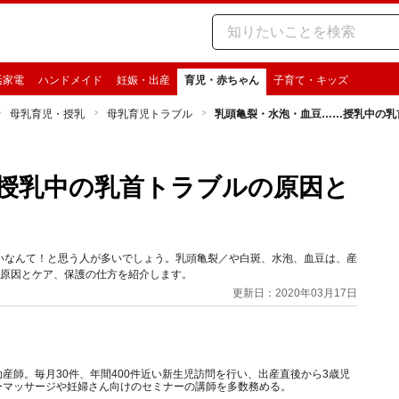
活家電
ハンドメイド
妊娠・出産
育児・赤ちゃん
子育て・キッズ
母乳育児・授乳
母乳育児トラブル
乳頭亀裂・水泡・血豆……授乳中の乳
授乳中の乳首トラブルの原因と
いなんて！と思う人が多いでしょう。乳頭亀裂／や白斑、水泡、血豆は、産
の原因とケア、保護の仕方を紹介します。
更新日：2020年03月17日
産師。毎月30件、年間400件近い新生児訪問を行い、出産直後から3歳児
ーマッサージや妊婦さん向けのセミナーの講師を多数務める。