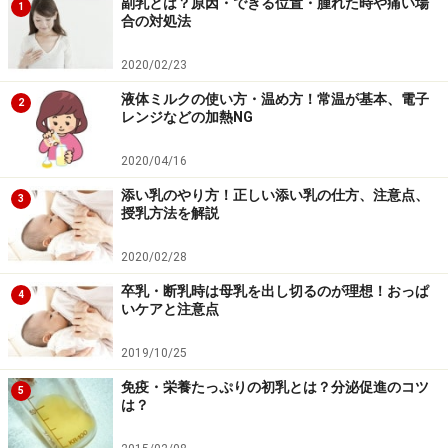
副乳とは？原因・できる位置・腫れた時や痛い場
1
合の対処法
2020/02/23
液体ミルクの使い方・温め方！常温が基本、電子
2
レンジなどの加熱NG
2020/04/16
添い乳のやり方！正しい添い乳の仕方、注意点、
3
授乳方法を解説
2020/02/28
卒乳・断乳時は母乳を出し切るのが理想！おっぱ
4
いケアと注意点
2019/10/25
免疫・栄養たっぷりの初乳とは？分泌促進のコツ
5
は？