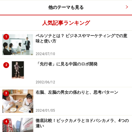
ポンを配信するところが重要なポイントになります。
他のテーマも見る
従来のクーポンは、マクドナルドのホームページや携帯
人気記事ランキング
アプリから自分の食べたいメニューを選択して店頭で提
示するものでした。新型クーポンでは顧客の購買履歴に
ペルソナとは？ ビジネスやマーケティングでの意
1
味と使い方
応じて適切なクーポンを配信して来店を促進していきま
す。
2024/07/10
「先行者」に見る中国のロボ開発
2
たとえば、頻繁に来店する顧客に対して、購買履歴から
定番メニューしか注文していないことが判明すれば、新
2002/06/12
製品の大幅値引きキャンペーンクーポンを配信してメニ
ューの注文幅を増やしたり、月に1回程度の来店客に対
右脳、左脳の男女の係わりと、思考パターン
3
してはコーヒー無料のクーポンを配信して来店頻度を増
やしたりと、個々の顧客の取引実績に応じて適切な提案
2024/01/05
をしていくクーポン戦略なのです。
徹底比較！ビックカメラとヨドバシカメラ、4つの
4
違い
※記事内容は執筆時点のものです。最新の内容をご確認くださ