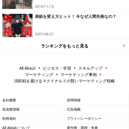
い。
2015/11/10
表紙を変え大ヒット！ 今なぜ人間失格なの？
5
次のページへ
1
/
2
2007/08/21
ランキングをもっと見る
>
>
>
All About
ビジネス・学習
スキルアップ
>
>
マーケティング
マーケティング事例
消耗戦を避けるマクドナルドの賢いマーケティング戦略
会社概要
採用情報
投資家情報
広告掲載
利用規約
プライバシーポリシー
All Aboutについて
著作権・商標・免責