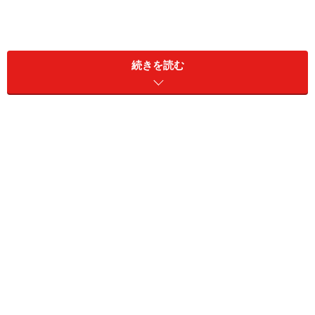
続きを読む
牛丼業界で繰り広げられる価格戦争はマスメディアなど
でも注目を浴びて、結果として顧客増につながり顧客単
価の下落を補って売上アップを実現しています。しか
し、不毛な価格競争は企業の経営体力をじわじわと奪っ
ていることも確かでしょう。
このようなデフレ経済下の激しい価格競争に、新たな試
みで業績向上を果たそうと果敢にチャレンジする企業が