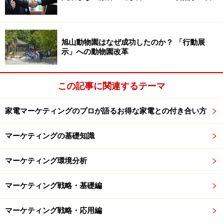
す価格戦略を模索していくことになります。
結果として今月中旬に発表されたのが『一人ひとりに異
旭山動物園はなぜ成功したのか？ 「行動展
示」への動物園改革
なる値引きを提供する新型クーポン』であり、マクドナ
ルドは同社の携帯電話サイトに登録し、なおかつ支払い
の際に「おサイフケータイ」を利用するおよそ1000万人
この記事に関連するテーマ
の会員に対して、一人ひとりの購買履歴に応じたクーポ
ン券を配信することを開始したのです。
家電マーケティングのプロが語るお得な家電との付き合い方
マーケティングの基礎知識
マクドナルドが発行する『新型クーポン』
マーケティング環境分析
とは？
マクドナルドが新たに開始した『新型クーポン』。一見
マーケティング戦略・基礎編
するとこれまで同様のクーポン戦略と思われる方もいら
マーケティング戦略・応用編
っしゃるかもしれませんが、一人ひとりに異なったクー