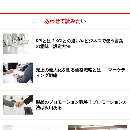
あります。その企業とはファーストフード業界の雄、日
本マクドナルド。
あわせて読みたい
マクドナルドは、かつてデフレ化が進む日本経済におい
て平日半額キャンペーンと銘打って通常価格が130円の
KPIとは？KGIとの違いやビジネスで使う言葉
の意味・設定方法
ハンバーガーを65円に設定。昼食費を節約したいサラリ
ーマンなどを中心に客足が急増し、「デフレ時代の勝ち
組」として業績を伸ばした実績もあります。
売上の最大化を図る価格戦略とは……マーケテ
ィング戦略
製品のプロモーション戦略！プロモーション方
法は沢山ある