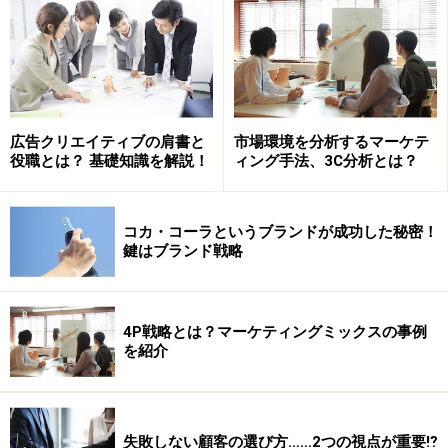
ところが、極端な低価格戦略は「ハンバーガ＝安価な食
広告クリエイティブの肩書と
市場環境を分析するマーケテ
役職とは？ 基礎知識を解説！
ィング手法、3C分析とは？
べ物」というイメージにつながり、それまでに築いてき
たブランドが大きく失墜。加えて、一時期1ドル＝140円
水準まで進んだ円安による原材料費の高騰などで日本マ
コカ・コーラというブランドが成功した秘密！
クドナルドは赤字に転落して窮地に立たされることにな
鍵はブランド戦略
ります。この危機を脱するために、キャンペーン終了後
に通常価格に戻していたハンバーガーを今度は59円まで
値下げして起死回生を狙いますが、度重なる価格変更に
4P戦略とは？マーケティングミックスの事例
を紹介
顧客の信頼を失って、思うように客足が戻ることはあり
ませんでした。
これ以降、マクドナルドは不毛な価格競争とは一線を画
失敗しない顧客の選び方……2つの視点が重要⁉