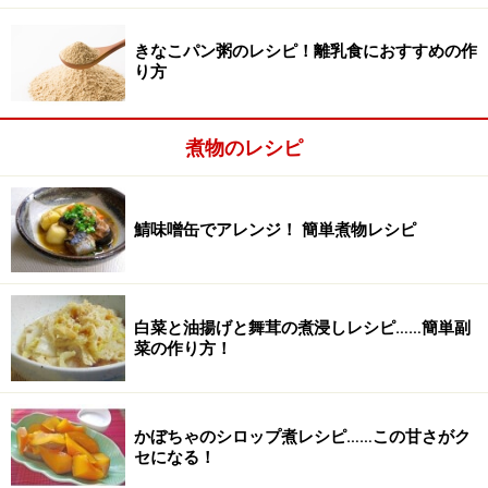
きなこパン粥のレシピ！離乳食におすすめの作
3
り方
オレンジジュースを少しずつ加えながら、2で作ったペ
ーストをほどよくのばします。
煮物のレシピ
鯖味噌缶でアレンジ！ 簡単煮物レシピ
白菜と油揚げと舞茸の煮浸しレシピ……簡単副
菜の作り方！
かぼちゃのシロップ煮レシピ……この甘さがク
セになる！