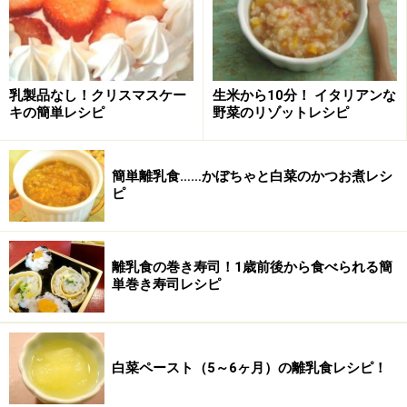
て、つぶし具合を調整しましょう。）
乳製品なし！クリスマスケー
生米から10分！ イタリアンな
キの簡単レシピ
野菜のリゾットレシピ
簡単離乳食……かぼちゃと白菜のかつお煮レシ
ピ
離乳食の巻き寿司！1歳前後から食べられる簡
単巻き寿司レシピ
白菜ペースト（5～6ヶ月）の離乳食レシピ！