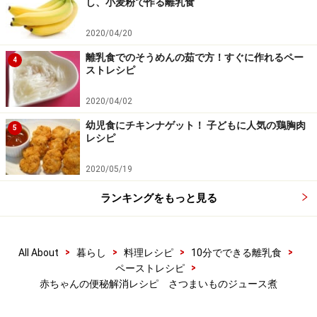
し、小麦粉で作る離乳食
2020/04/20
離乳食でのそうめんの茹で方！すぐに作れるペー
4
ストレシピ
2020/04/02
幼児食にチキンナゲット！ 子どもに人気の鶏胸肉
5
レシピ
2020/05/19
ランキングをもっと見る
>
>
>
>
All About
暮らし
料理レシピ
10分でできる離乳食
ワンポイントアドバイス
>
ペーストレシピ
赤ちゃんの便秘解消レシピ さつまいものジュース煮
1歳以降なら、アクぬきしたさつまいもを、輪切りのま
まジュースで煮てもOK！つぶさずそのままオヤツになり