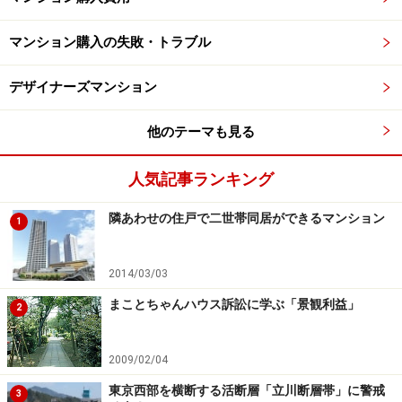
マンション購入の失敗・トラブル
デザイナーズマンション
他のテーマも見る
人気記事ランキング
隣あわせの住戸で二世帯同居ができるマンション
1
2014/03/03
まことちゃんハウス訴訟に学ぶ「景観利益」
2
2009/02/04
東京西部を横断する活断層「立川断層帯」に警戒
3