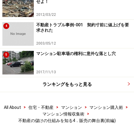
せよ！
2012/03/22
不動産トラブル事例-001 契約寸前に値上げを要
4
求された
2003/05/12
マンション駐車場の権利に意外な落とし穴
5
2017/11/13
ランキングをもっと見る
>
>
>
>
All About
住宅・不動産
マンション
マンション購入術
>
マンション情報収集術
不動産の儲けの仕組みを知る4．販売の舞台裏(前編)