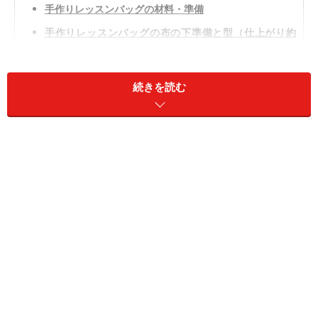
手作りレッスンバッグの材料・準備
手作りレッスンバッグの布の下準備と型（仕上がり約
30×40㎝）
手作りレッスンバッグ下準備のポイント
続きを読む
手作りレッスンバッグの時短アドバイス
手作りレッスンバッグの作り方手順
レッスンバッグセットで作りたい「シューズケース」作
り方
手作りレッスンバッグの材料・準備
レッスンバッグは、少し張りのあるしっかりした生地の方が