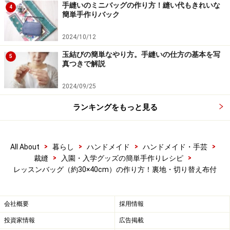
手縫いのミニバッグの作り方！縫い代もきれいな
4
簡単手作りバック
【2】縫い代線で布を裁断
2024/10/12
【3】
今回は表地に、切り替え布を付けました。サイズ
玉結びの簡単なやり方。手縫いの仕方の基本を写
5
真つきで解説
はお好みで調節してください。底と平行な縫い代を、画
像のように内側に折り、アイロンをかけておきます。
2024/09/25
ランキングをもっと見る
【3】切り替え布を準備する
>
>
>
>
All About
暮らし
ハンドメイド
ハンドメイド・手芸
【4】
底の線が合わさるように、表地の表側に、切り替
>
>
裁縫
入園・入学グッズの簡単手作りレシピ
レッスンバッグ（約30×40cm）の作り方！裏地・切り替え布付
え布を置きます。アイロンで折った箇所で、2枚の布を
縫い合わせます。
会社概要
採用情報
投資家情報
広告掲載