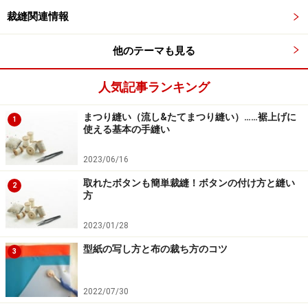
枚つないで型にしています。この作り方を参考に、裏地
裁縫関連情報
の処理の仕方はお好みの方法を選んでください。
他のテーマも見る
人気記事ランキング
手作りレッスンバッグの作り方手順
まつり縫い（流し&たてまつり縫い）……裾上げに
【1】
型は直線のみですが、布に直接下書きしないで、
1
使える基本の手縫い
チラシや新聞紙でいいので、実際に作ってみてくださ
い。次に型を布の裏側に置き、マチ針などで止めます。
2023/06/16
型に沿って、線をひきます。これが縫い線になります。
取れたボタンも簡単裁縫！ボタンの付け方と縫い
2
方
縫い線の周囲に、縫い代を取り、縫い代線を引きます。
2023/01/28
型紙の写し方と布の裁ち方のコツ
3
【1】布の裏側にレッスンバッグの型を下書き
2022/07/30
【2】
縫い代線で布を裁ちます。