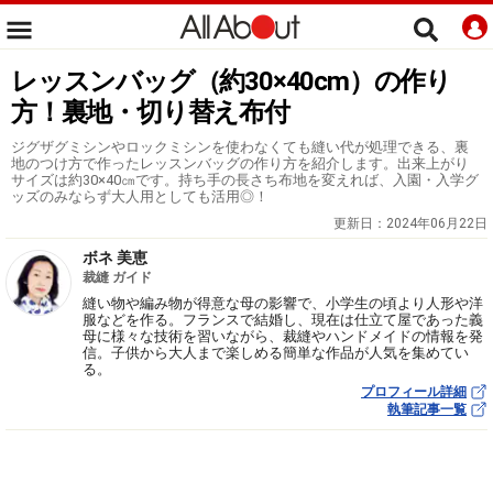
レッスンバッグ（約30×40cm）の作り
方！裏地・切り替え布付
ジグザグミシンやロックミシンを使わなくても縫い代が処理できる、裏
地のつけ方で作ったレッスンバッグの作り方を紹介します。出来上がり
サイズは約30×40㎝です。持ち手の長さち布地を変えれば、入園・入学グ
ッズのみならず大人用としても活用◎！
更新日：
2024年06月22日
ボネ 美恵
裁縫 ガイド
縫い物や編み物が得意な母の影響で、小学生の頃より人形や洋
服などを作る。フランスで結婚し、現在は仕立て屋であった義
母に様々な技術を習いながら、裁縫やハンドメイドの情報を発
信。子供から大人まで楽しめる簡単な作品が人気を集めてい
る。
プロフィール詳細
執筆記事一覧