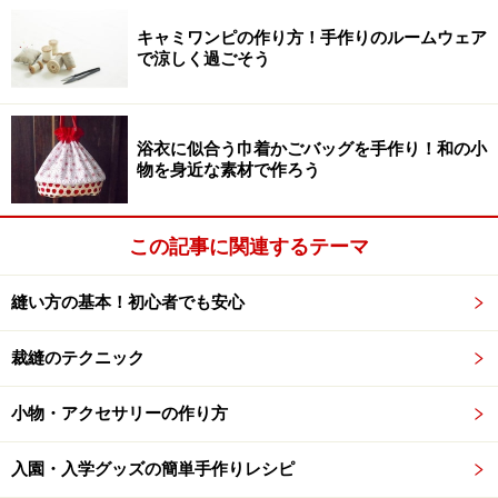
あと布の下準備として、作り始める前に生地を「水通
キャミワンピの作り方！手作りのルームウェア
し」するとよいでしょう。水通しについては「
布の種類
で涼しく過ごそう
と扱い方
」の「作る前に水通しを！」を参考にしてくだ
さい。ガイド自身の失敗で、水通しせずに作ったバッグ
が、洗濯した際に裏地のみが縮んで変形したことがあり
浴衣に似合う巾着かごバッグを手作り！和の小
ます。必ず必要ではありませんが、生地によっては水に
物を身近な素材で作ろう
濡らすと縮んでしまう生地もあることを念頭にいれてお
くといいでしょう。
この記事に関連するテーマ
縫い方の基本！初心者でも安心
手作りレッスンバッグの時短アドバイス
裁縫のテクニック
レッスンバッグをとにかく簡単に手早く作りたいという
方は、持ち手に市販の持ち手用の綿やアクリルテープを
小物・アクセサリーの作り方
利用してください。またサイズが小さくてもいい場合
は、「
裏地付の手さげバッグを作ろう！30分コース
」を
入園・入学グッズの簡単手作りレシピ
参考にしてみても。こちらはB4サイズのコピー用紙を2