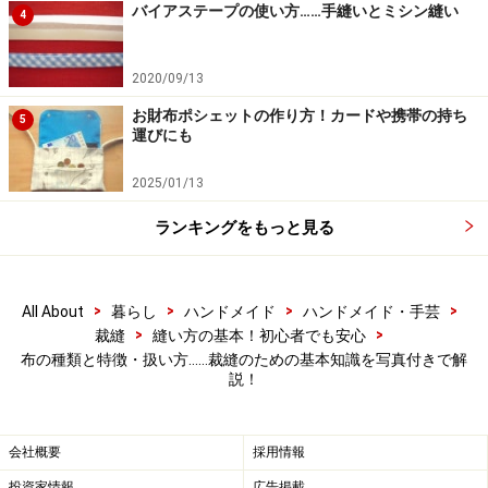
バイアステープの使い方……手縫いとミシン縫い
4
ストールの作り方……布とミシンで手作り！ フリンジ
の作り方も解説
2020/09/13
三つ折りとは？ 三つ折り縫いの縫い方・3つのコツ
お財布ポシェットの作り方！カードや携帯の持ち
5
と手縫いの注意点
運びにも
パッチワークをミシンで簡単に！お手軽ブランケッ
2025/01/13
トの作り方・縫い方
ランキングをもっと見る
※記事内容は執筆時点のものです。最新の内容をご確認くださ
い。
>
>
>
>
All About
暮らし
ハンドメイド
ハンドメイド・手芸
>
>
裁縫
縫い方の基本！初心者でも安心
【編集部おすすめの購入サイト】
布の種類と特徴・扱い方……裁縫のための基本知識を写真付きで解
説！
Amazonで人気の裁縫用品をチェック！
会社概要
採用情報
楽天市場で人気の裁縫用品をチェック！
投資家情報
広告掲載