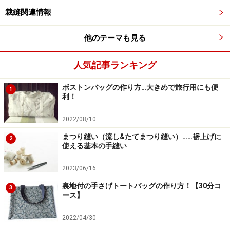
布は洗うと、若干縮みます。ですので、水に濡らしても
裁縫関連情報
大丈夫な布の場合、作る前に一度水通しをして、あらか
じめ生地を縮ませておくと安心です。方法は、水を張っ
他のテーマも見る
たバケツなどに布をたたんでしばらく浸し、軽く水をき
って、しわにならないように陰干しします。生乾きの状
人気記事ランキング
態で、布に合った温度でアイロンをかけ、布目を整えま
ボストンバッグの作り方…大きめで旅行用にも便
す。ただし、貴重な布や、めったに洗わないような物を
1
利！
作る場合は、水通ししない方がいいと思いますので、素
材と作る用途によって、水通しするかしないか選んでく
2022/08/10
ださい。
まつり縫い（流し&たてまつり縫い）……裾上げに
2
使える基本の手縫い
2023/06/16
【関連記事】
裏地付の手さげトートバッグの作り方！【30分コ
3
ース】
まつり縫い（流し&たてまつり縫い）……裾上げに使
える基本の手縫い
2022/04/30
型紙の写し方と布の裁ち方のコツ