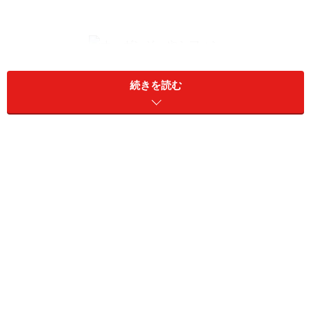
透け感がある薄い布。ミシンで縫いにくい場合は、薄い紙を
敷いて一緒に縫っても
続きを読む
■薄い布
薄い布地には、オーガンジーやシフォン、ジョーゼット
などがあります。 装飾や婦人用のドレスなどによく用い
ます。薄すぎてミシンで縫いにくい場合は、ハトロン紙
などの薄い紙を下に敷き一緒に縫う方法もあります。ミ
シン針は9番、ミシン糸は90番がおすすめです。
綿や麻の、普通の厚みの布が、ビギナーさんには扱いやすい
かも