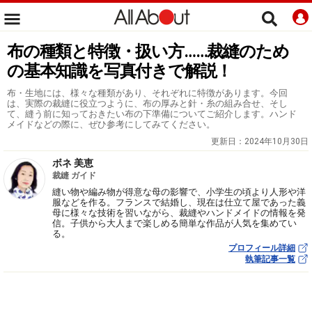
布の種類と特徴・扱い方……裁縫のため
の基本知識を写真付きで解説！
布・生地には、様々な種類があり、それぞれに特徴があります。今回
は、実際の裁縫に役立つように、布の厚みと針・糸の組み合せ、そし
て、縫う前に知っておきたい布の下準備についてご紹介します。ハンド
メイドなどの際に、ぜひ参考にしてみてください。
更新日：
2024年10月30日
ボネ 美恵
裁縫 ガイド
縫い物や編み物が得意な母の影響で、小学生の頃より人形や洋
服などを作る。フランスで結婚し、現在は仕立て屋であった義
母に様々な技術を習いながら、裁縫やハンドメイドの情報を発
信。子供から大人まで楽しめる簡単な作品が人気を集めてい
る。
プロフィール詳細
執筆記事一覧