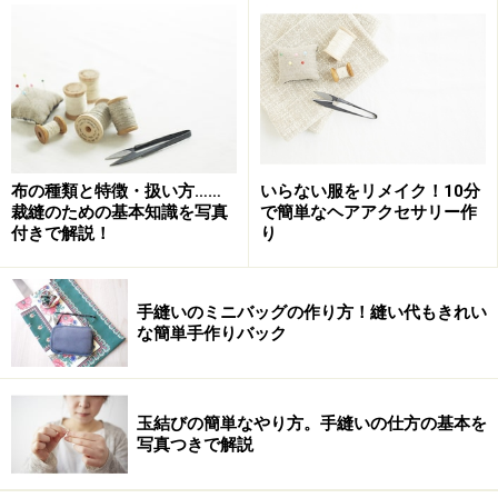
ぎていない、針通りの良い布を選んでください。ミシン
針は9番か11番、ミシン糸は60番がおすすめです。
厚手の布をミシンで縫う場合は、急がずに、ゆっくりと針を
進めてください
布の種類と特徴・扱い方……
いらない服をリメイク！10分
裁縫のための基本知識を写真
で簡単なヘアアクセサリー作
■厚い布
付きで解説！
り
デニムやキルティング、キャンバス（帆布）などがあり
ます。デニムはジーンズに、キルティングやキャンバス
手縫いのミニバッグの作り方！縫い代もきれい
は通園、通学カバンなどによく用いられます。ミシン針
な簡単手作りバック
は14番、ミシン糸は60番または強度が必要な場合は30番
がおすすめです。 家庭用ミシンでは、何枚も重ねて縫う
のは難しいので、ミシンに少し慣れてきてから、ゆっく
玉結びの簡単なやり方。手縫いの仕方の基本を
りと縫うといいでしょう。
写真つきで解説