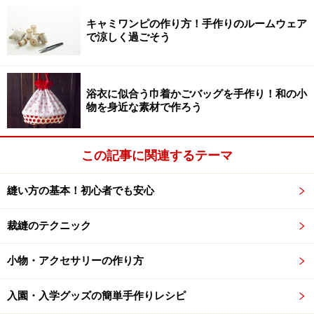
キャミワンピの作り方！手作りのルームウェア
伸縮性があるので、衣服用に。メリヤス、ジャージ、トリコ
で涼しく過ごそう
ットなどがあります
■ニット
浴衣に似合う巾着かごバッグを手作り！和の小
編んで作られた布です。縦横方向に伸縮性があるため、
物を身近な素材で作ろう
肌着や衣服などによく用いられます。ニット用のミシン
針と糸を用います。またロックミシンを用いれば、より
この記事に関連するテーマ
簡単にニットを縫うことができます。
縫い方の基本！初心者でも安心
作る前に水通しを！
裁縫のテクニック
小物・アクセサリーの作り方
買ったばかりの布は、布目がゆがんでいる場合もあるので、
こうすれば、布目も整えられます
入園・入学グッズの簡単手作りレシピ