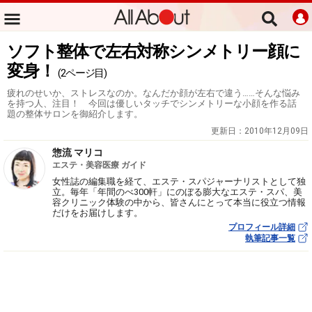
ソフト整体で左右対称シンメトリー顔に
変身！
(2ページ目)
疲れのせいか、ストレスなのか。なんだか顔が左右で違う……そんな悩み
を持つ人、注目！ 今回は優しいタッチでシンメトリーな小顔を作る話
題の整体サロンを御紹介します。
更新日：
2010年12月09日
惣流 マリコ
エステ・美容医療 ガイド
女性誌の編集職を経て、エステ・スパジャーナリストとして独
立。毎年「年間のべ300軒」にのぼる膨大なエステ・スパ、美
容クリニック体験の中から、皆さんにとって本当に役立つ情報
だけをお届けします。
プロフィール詳細
執筆記事一覧