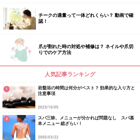
チークの適量って一体どれくらい？ 動画で確
認！
爪が割れた時の対処や補修は？ ネイルや爪切
りでのケア方法
人気記事ランキング
岩盤浴の時間は何分がベスト？ 効果的な入り方と
1
注意事項
2023/10/05
スパ三昧、メニューが分かれば問題なし スパ基
2
本メニュー 総ざらい！
2005/03/22