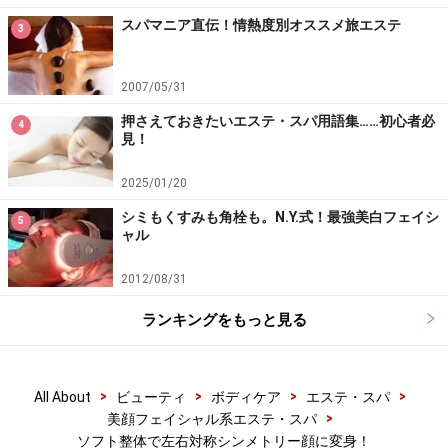
スパマニア直伝！情熱度別オススメ旅エステ
3
2007/05/31
押さえておきたいエステ・スパ用語集……初心者必
4
見！
2025/01/20
シミもくすみも角栓も。N.Y.式！最強美白フェイシ
5
ャル
2012/08/31
ランキングをもっと見る
>
>
>
>
All About
ビューティ
ボディケア
エステ・スパ
>
美顔フェイシャル系エステ・スパ
ソフト整体で左右対称シンメトリー顔に変身！