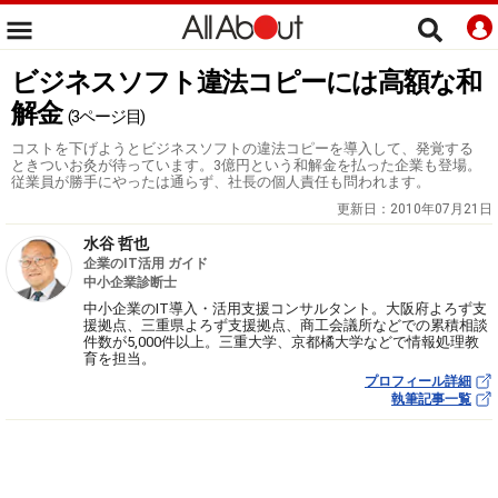
ビジネスソフト違法コピーには高額な和
解金
(3ページ目)
コストを下げようとビジネスソフトの違法コピーを導入して、発覚する
ときついお灸が待っています。3億円という和解金を払った企業も登場。
従業員が勝手にやったは通らず、社長の個人責任も問われます。
更新日：
2010年07月21日
水谷 哲也
企業のIT活用 ガイド
中小企業診断士
中小企業のIT導入・活用支援コンサルタント。大阪府よろず支
援拠点、三重県よろず支援拠点、商工会議所などでの累積相談
件数が5,000件以上。三重大学、京都橘大学などで情報処理教
育を担当。
プロフィール詳細
執筆記事一覧