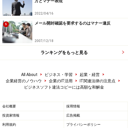
方とマナー表現
2022/04/16
メール開封確認を要求するのはマナー違反
5
2007/12/18
ランキングをもっと見る
>
>
>
All About
ビジネス・学習
起業・経営
>
>
>
企業経営のノウハウ
企業のIT活用
IT関連法律の注意点
ビジネスソフト違法コピーには高額な和解金
会社概要
採用情報
投資家情報
広告掲載
利用規約
プライバシーポリシー