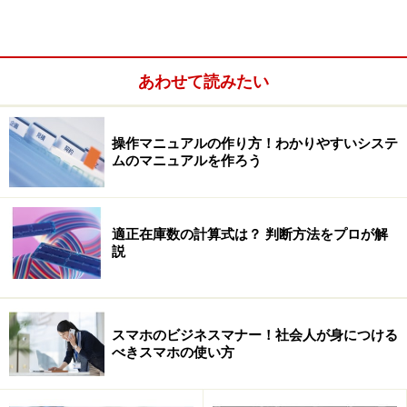
あわせて読みたい
操作マニュアルの作り方！わかりやすいシステ
ムのマニュアルを作ろう
適正在庫数の計算式は？ 判断方法をプロが解
説
大量ソフトのパッケージで倉庫が一杯に
スマホのビジネスマナー！社会人が身につける
べきスマホの使い方
企業や学校では適正な本数のソフトを購入しなければな
らないので、少し前まで管理が大変でした。パッケージ