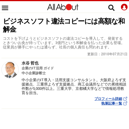
ビジネスソフト違法コピーには高額な和
解金
コストを下げようとビジネスソフトの違法コピーを導入して、発覚する
ときついお灸が待っています。3億円という和解金を払った企業も登場。
従業員が勝手にやったは通らず、社長の個人責任も問われます。
更新日：
2010年07月21日
水谷 哲也
企業のIT活用 ガイド
中小企業診断士
中小企業のIT導入・活用支援コンサルタント。大阪府よろず支
援拠点、三重県よろず支援拠点、商工会議所などでの累積相談
件数が5,000件以上。三重大学、京都橘大学などで情報処理教
育を担当。
プロフィール詳細
執筆記事一覧