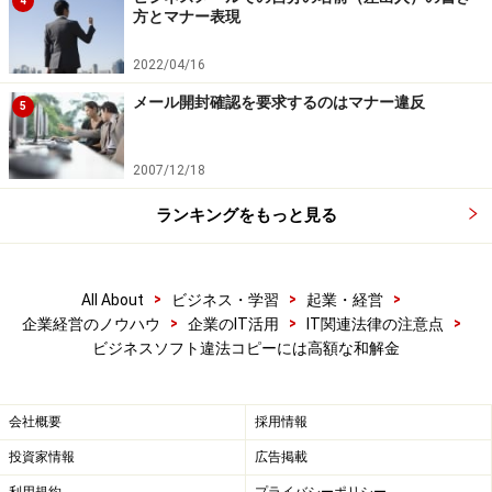
4
方とマナー表現
2022/04/16
メール開封確認を要求するのはマナー違反
5
2007/12/18
ランキングをもっと見る
>
>
>
All About
ビジネス・学習
起業・経営
>
>
>
企業経営のノウハウ
企業のIT活用
IT関連法律の注意点
ビジネスソフト違法コピーには高額な和解金
会社概要
採用情報
投資家情報
広告掲載