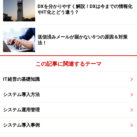
もあるようです。
DXを分かりやすく解説！DXは今までの情報化
やIT化とどう違う？
現在はサイトライセンスが用意されています。サイトラ
イセンスとは、企業などが組織単位でソフトウェアのラ
イセンスを購入する方式。最大使用者数やインストール
送信済みメールが届かない5つの原因＆対策
法！
台数に応じたライセンス料金を支払えば、インストール
に必要なパッケージは1本のみ。これなら倉庫を用意し
なくてもすみます。コストなどはかからなくなりました
この記事に関連するテーマ
が、あいかわらず違法コピーを続けている企業や組織も
あります。
IT経営の基礎知識
※記事内容は執筆時点のものです。最新の内容をご確認くださ
システム導入方法
い。
システム運用管理
次のページへ
1
/
3
システム導入事例