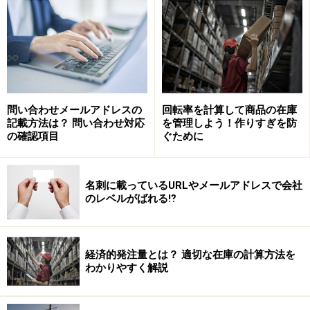
形式でソフトを1本1本提供していたため、購入本数が多
いとパッケージの箱が山積みになることも。
マイクロソフト・オフィスでは、厚さ15cmほどの箱に数
冊のマニュアルとCD-ROMが入っていました。100本購
入したら100個の箱と大量のマニュアル、山のようなCD-
問い合わせメールアドレスの
回転率を計算して商品の在庫
ROMが届くのです。
記載方法は？ 問い合わせ対応
を管理しよう！作りすぎを防
の確認項目
ぐために
以前ガイドは、納入業者に「100本分の料金をきちんと
払うから、インストールに必要な1本分だけ持ってくる
名刺に載っているURLやメールアドレスで会社
ことができませんか？」と交渉したことがあります。
のレベルがばれる⁉
「規則ですから」と言われ、結局軽トラックで100本の
ソフトを運んできました。仕方がないので倉庫の1つに
箱やマニュアルを押し込んだことも。聞いたところによ
経済的発注量とは？ 適切な在庫の計算方法を
わかりやすく解説
ると、倉庫の保管コストなど購入以外のコストがかり、
悪いとはわかっていながら違法コピーしている中小企業