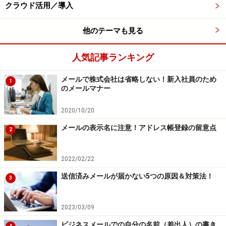
クラウド活用／導入
他のテーマも見る
人気記事ランキング
メールで株式会社は省略しない！新入社員のため
1
のメールマナー
2020/10/20
メールの表示名に注意！アドレス帳登録の留意点
2
2022/02/22
送信済みメールが届かない5つの原因＆対策法！
3
2023/03/09
ビジネスメールでの自分の名前（差出人）の書き