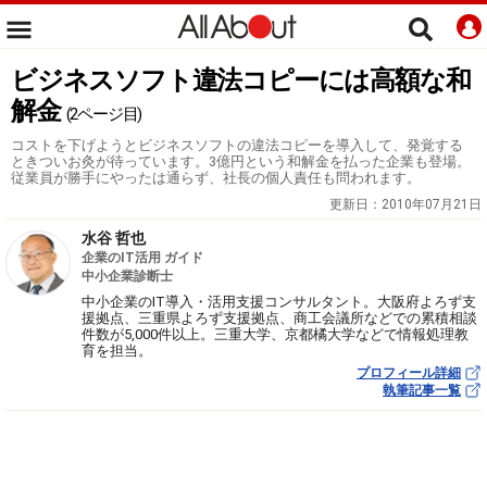
ビジネスソフト違法コピーには高額な和
解金
(2ページ目)
コストを下げようとビジネスソフトの違法コピーを導入して、発覚する
ときついお灸が待っています。3億円という和解金を払った企業も登場。
従業員が勝手にやったは通らず、社長の個人責任も問われます。
更新日：
2010年07月21日
水谷 哲也
企業のIT活用 ガイド
中小企業診断士
中小企業のIT導入・活用支援コンサルタント。大阪府よろず支
援拠点、三重県よろず支援拠点、商工会議所などでの累積相談
件数が5,000件以上。三重大学、京都橘大学などで情報処理教
育を担当。
プロフィール詳細
執筆記事一覧