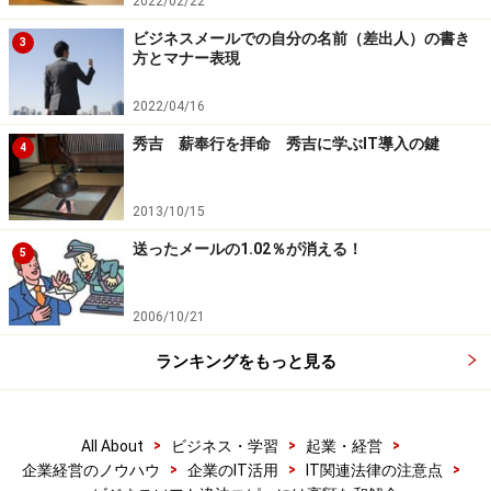
2022/02/22
ビジネスメールでの自分の名前（差出人）の書き
3
方とマナー表現
2022/04/16
秀吉 薪奉行を拝命 秀吉に学ぶIT導入の鍵
4
2013/10/15
送ったメールの1.02％が消える！
5
2006/10/21
ランキングをもっと見る
>
>
>
All About
ビジネス・学習
起業・経営
>
>
>
企業経営のノウハウ
企業のIT活用
IT関連法律の注意点