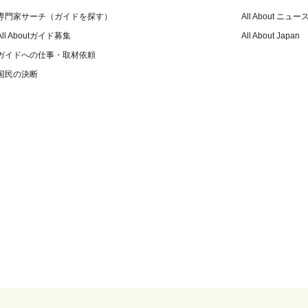
専門家サーチ（ガイドを探す）
All About ニュー
All Aboutガイド募集
All About Japan
ガイドへの仕事・取材依頼
国民の決断