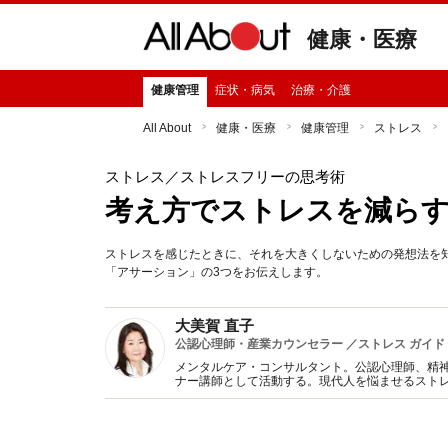
健康・医療
健康管理
症状・病気
治療・介護
All About
健康・医療
健康管理
ストレス
ストレス
／ストレスフリーの思考術
考え方でストレスを減ら
ストレスを感じたときに、それを大きくしないための発想法を
「アサーション」の3つをお伝えします。
大美賀 直子
公認心理師・産業カウンセラー ／ストレス ガイド
メンタルケア・コンサルタント。公認心理師、精
ナー講師として活動する。現代人を悩ませるスト
アに関する著書・監修多数。