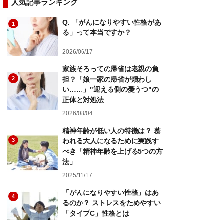
人気記事ランキング
Q. 「がんになりやすい性格があ
1
る」って本当ですか？
2026/06/17
家族そろっての帰省は老親の負
2
担？「娘一家の帰省が煩わし
い……」"迎える側の憂うつ"の
正体と対処法
2026/08/04
精神年齢が低い人の特徴は？ 慕
3
われる大人になるために実践す
べき「精神年齢を上げる5つの方
法」
2025/11/17
「がんになりやすい性格」はあ
4
るのか？ ストレスをためやすい
「タイプC」性格とは