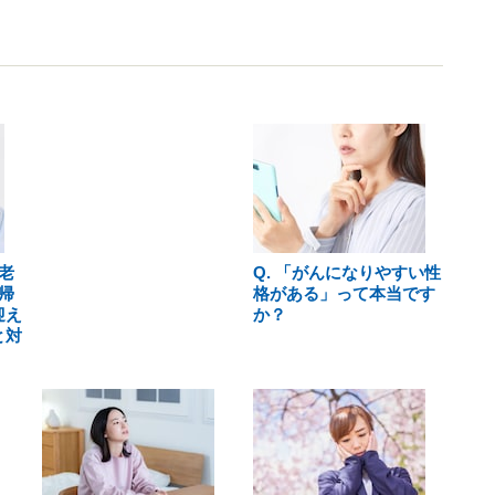
老
Q. 「がんになりやすい性
帰
格がある」って本当です
迎え
か？
と対