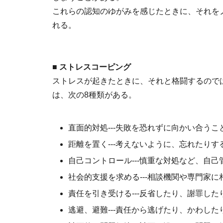
これらの認知のゆがみを感じたときに、それを
れる。
■ ストレスコーピング
ストレスが起きたときに、それと格闘するので
は、次の8種類がある。
直面的対処---失敗を恐れずに向かい合うこ
距離を置く---考えないように、忘れたりす
自己コントロール---慎重な対処など、自己
社会的支援を求める---相談機関や専門家に
責任を引き受ける---反省したり、謝罪した
逃避、避難---責任から逃げたり、かわした