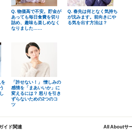
Q. 物価高で不安。貯金が
Q. 春先は何となく気持ち
あっても毎日食費を切り
が沈みます。前向きにや
詰め、趣味も楽しめなく
る気を出す方法は？
なりました……
人を
「許せない！」 憎しみの
う
感情を「まあいいか」に
し
変えるには？ 怒りを引き
ずらないための2つのコ
ツ
ガイド関連
All Abou