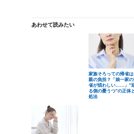
あわせて読みたい
家族そろっての帰省は
親の負担？「娘一家の
省が煩わしい……」"
る側の憂うつ"の正体
処法