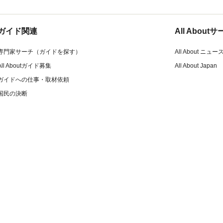
ガイド関連
All Abou
専門家サーチ（ガイドを探す）
All About ニュー
All Aboutガイド募集
All About Japan
ガイドへの仕事・取材依頼
国民の決断