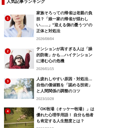
人気記事ランキング
家族そろっての帰省は老親の負
1
担？「娘一家の帰省が煩わし
い……」"迎える側の憂うつ"の
正体と対処法
2026/08/04
テンションが高すぎる人は「躁
2
的防衛」かも…ハイテンション
に潜む心の危機
2026/01/15
人疲れしやすい原因・対処法…
3
自他の価値観を「認める技術」
と人間関係の調整のコツ
2023/10/28
「OK牧場（オッケー牧場）」は
4
優れた心理学用語！ 自分も他者
も肯定する人生態度とは？