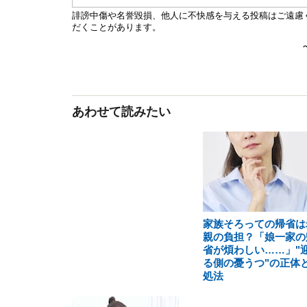
あわせて読みたい
家族そろっての帰省は
親の負担？「娘一家の
省が煩わしい……」"
る側の憂うつ"の正体
処法