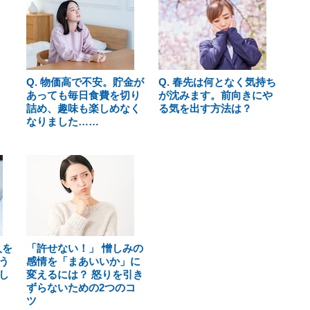
Q. 物価高で不安。貯金が
Q. 春先は何となく気持ち
あっても毎日食費を切り
が沈みます。前向きにや
詰め、趣味も楽しめなく
る気を出す方法は？
なりました……
人を
「許せない！」 憎しみの
う
感情を「まあいいか」に
し
変えるには？ 怒りを引き
ずらないための2つのコ
ツ