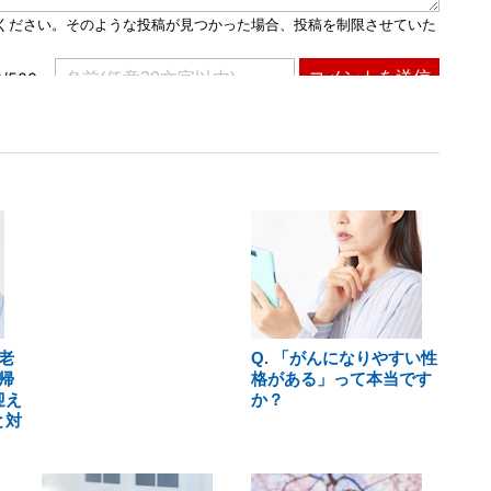
老
Q. 「がんになりやすい性
帰
格がある」って本当です
迎え
か？
と対