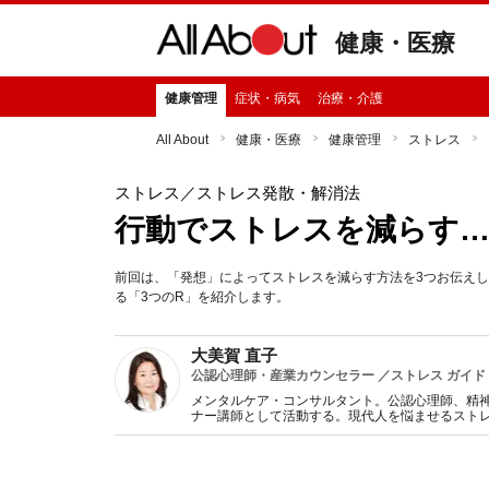
健康・医療
健康管理
症状・病気
治療・介護
All About
健康・医療
健康管理
ストレス
ストレス
／ストレス発散・解消法
行動でストレスを減らす…
前回は、「発想」によってストレスを減らす方法を3つお伝え
る「3つのR」を紹介します。
大美賀 直子
公認心理師・産業カウンセラー ／ストレス ガイド
メンタルケア・コンサルタント。公認心理師、精
ナー講師として活動する。現代人を悩ませるスト
アに関する著書・監修多数。