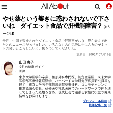
やせ薬という響きに惑わされないで下さ
いね ダイエット食品で肝機能障害？
(2ペ
ージ目)
最近、中国で製造されたダイエット食品で肝障害がおき、死亡者まで出
たとのニュースがありました。いろんなものが気軽に手に入るのがネッ
トの良いところとはいえ、気をつけてくださいね。
更新日：
2002年07月16日
山田 恵子
女性の健康 ガイド
医師
東京大学医学部卒業。整形外科専門医、認定産業医。東京大学
医学部医療情報経済学、ハーバード大学研究所客員研究員等を
経て、東京大学医学部附属病院整形外科。ロコモチャレンジ！
推進協議会委員。研修医や救急医療でのハードワークで体を壊
してしまった経験を含め、現代社会で頑張る女性に役立つ健康
情報をお届けします。
プロフィール詳細
執筆記事一覧