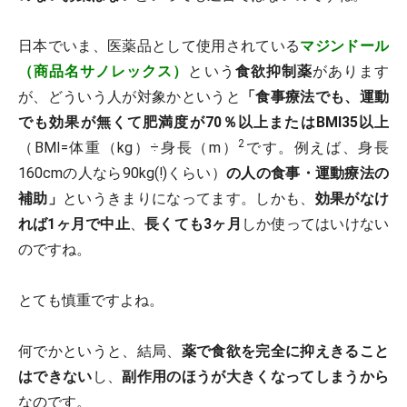
日本でいま、医薬品として使用されている
マジンドール
（商品名サノレックス）
という
食欲抑制薬
があります
が、どういう人が対象かというと
「食事療法でも、運動
でも効果が無くて肥満度が70％以上またはBMI35以上
2
（BMI=体重（kg）÷身長（m）
です。例えば、身長
160cmの人なら90kg(!)くらい）
の人の食事・運動療法の
補助」
というきまりになってます。しかも、
効果がなけ
れば1ヶ月で中止
、
長くても3ヶ月
しか使ってはいけない
のですね。
とても慎重ですよね。
何でかというと、結局、
薬で食欲を完全に抑えきること
はできない
し、
副作用のほうが大きくなってしまうから
なのです。