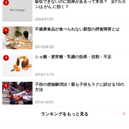
吸収できないのに効果があるって本当？ βグルカ
2
ンは がん に効く？
2004/01/07
不健康食品が食べられない新型の摂食障害とは
3
2013/08/25
ショ糖・麦芽糖・乳糖の効果・役割・不足
4
2010/11/15
子供の便秘解消法！親も子供もラクに試せる10の
5
方法
2016/10/01
ランキングをもっと見る