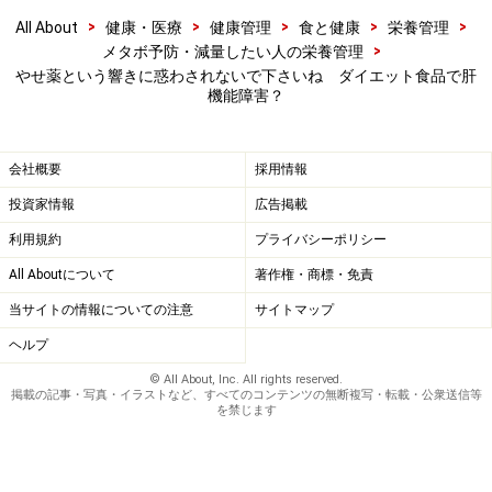
>
>
>
>
>
All About
健康・医療
健康管理
食と健康
栄養管理
>
メタボ予防・減量したい人の栄養管理
やせ薬という響きに惑わされないで下さいね ダイエット食品で肝
機能障害？
会社概要
採用情報
投資家情報
広告掲載
利用規約
プライバシーポリシー
All Aboutについて
著作権・商標・免責
当サイトの情報についての注意
サイトマップ
ヘルプ
© All About, Inc. All rights reserved.
掲載の記事・写真・イラストなど、すべてのコンテンツの無断複写・転載・公衆送信等
を禁じます