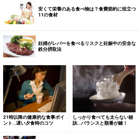
安くて栄養のある食べ物は？食費節約に役立つ
11の食材
妊婦がレバーを食べるリスクと妊娠中の安全な
鉄分摂取法
21時以降の健康的な食事ポイ
しっかり食べても太らない秘
ント…遅い夕食時のコツ
訣…バランスと順番が鍵！