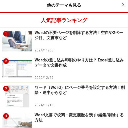
他のテーマも見る
人気記事ランキング
Wordの不要ページを削除する方法！空白や2ペー
1
ジ目、文書末など
2024/11/05
Wordの差し込み印刷のやり方は？ Excel差し込み
2
データで文書作成
2022/12/29
ワード（Word）にページ番号を設定する方法！削
3
除・途中からなど
2024/11/13
Word文書で校閲・変更履歴を残す/編集/削除する
4
方法