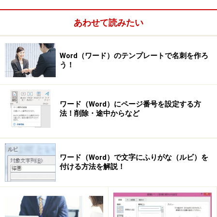
＞
「Office きっずメニュー」からスタート
あわせて読みたい
※記事内容は執筆時点のものです。最新の内容をご確認くださ
い。
※OSやアプリ、ソフトのバージョンによっては画面表示、操作方
Word（ワード）のテンプレートで名刺を作ろ
法が異なる可能性があります。
う！
次のページへ
1
/
5
ワード（Word）にページ番号を設定する方
法！削除・途中からなど
ワード（Word）で文字にふりがな（ルビ）を
付ける方法を解説！