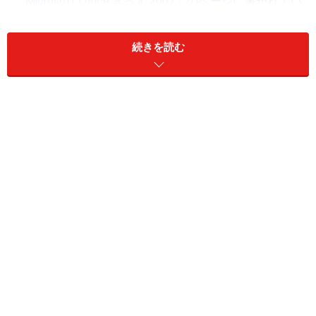
「Microsoft Office きっず 2007」のページ
に書かれてい
ますので、参考にしてください。
続きを読む
また、ダウンロードとインストールは
ダウンロードセン
ター
から行えます。［ダウンロード］ボタンをクリック
し、セキュリティの警告メッセージが表示されたら［実
行］ボタンをクリックするだけです。
「Microsoft Office きっず 2007」のダウンロードページ。
［ダウンロード］ボタンをクリックします
以下では、「Microsoft Office きっず 2007」のWordにつ
いて、その基本的な使い方・機能を紹介します。