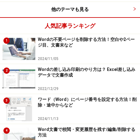
他のテーマも見る
人気記事ランキング
Wordの不要ページを削除する方法！空白や2ペー
1
ジ目、文書末など
2024/11/05
Wordの差し込み印刷のやり方は？ Excel差し込み
2
データで文書作成
2022/12/29
ワード（Word）にページ番号を設定する方法！削
3
除・途中からなど
2024/11/13
Word文書で校閲・変更履歴を残す/編集/削除する
4
方法