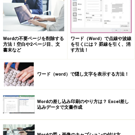
Wordの不要ページを削除する
ワード（Word）で点線や波線
方法！空白や2ページ目、文
を引くには？ 罫線を引く、消
書末など
す方法！
ワード（word）で隠し文字を表示する方法！
Wordの差し込み印刷のやり方は？ Excel差し
込みデータで文書作成
Wordの図・画像のキャプションの付け方