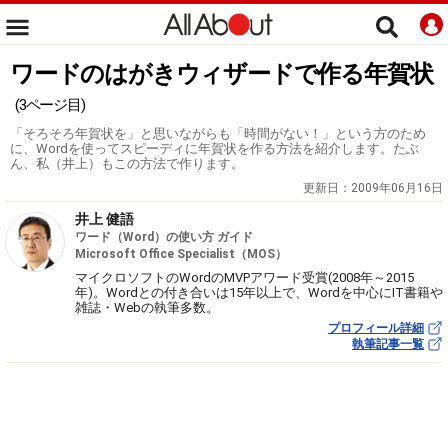
ワードのはがきウィザードで作る年賀状
(3ページ目)
「そろそろ年賀状を」と思いながらも「時間がない！」という方のため
に、Wordを使ってスピーディに年賀状を作る方法を紹介します。たぶ
ん、私（井上）もこの方法で作ります。
更新日：
2009年06月16日
井上 健語
ワード（Word）の使い方 ガイド
Microsoft Office Specialist（MOS）
マイクロソフトのWordのMVPアワード受賞(2008年～2015
年)。Wordとの付き合いは15年以上で、Wordを中心にIT書籍や
雑誌・Webの執筆多数。
プロフィール詳細
執筆記事一覧