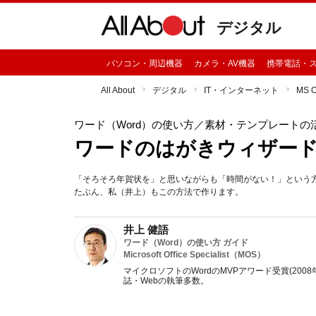
デジタル
パソコン・周辺機器
カメラ・AV機器
携帯電話・
All About
デジタル
IT・インターネット
MS 
ワード（Word）の使い方
／素材・テンプレートの
ワードのはがきウィザー
「そろそろ年賀状を」と思いながらも「時間がない！」という方
たぶん、私（井上）もこの方法で作ります。
井上 健語
ワード（Word）の使い方 ガイド
Microsoft Office Specialist（MOS）
マイクロソフトのWordのMVPアワード受賞(2008
誌・Webの執筆多数。