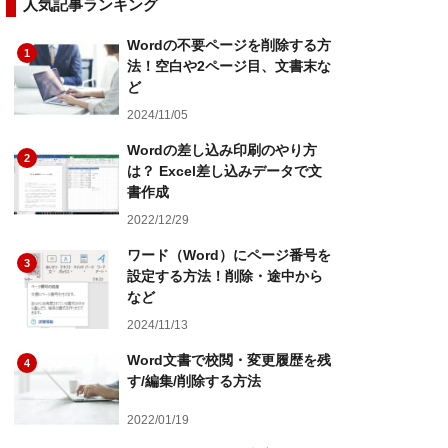
人気記事ランキング
Wordの不要ページを削除する方
1
法！空白や2ページ目、文書末な
ど
2024/11/05
Wordの差し込み印刷のやり方
2
は？ Excel差し込みデータで文
書作成
2022/12/29
ワード（Word）にページ番号を
3
設定する方法！削除・途中から
など
2024/11/13
Word文書で校閲・変更履歴を残
4
す/編集/削除する方法
2022/01/19