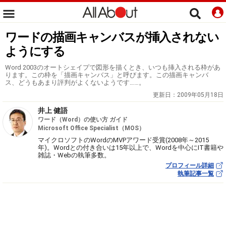
ワードの描画キャンバスが挿入されない
ようにする
Word 2003のオートシェイプで図形を描くとき、いつも挿入される枠があ
ります。この枠を「描画キャンバス」と呼びます。この描画キャンバ
ス、どうもあまり評判がよくないようです……。
更新日：
2009年05月18日
井上 健語
ワード（Word）の使い方 ガイド
Microsoft Office Specialist（MOS）
マイクロソフトのWordのMVPアワード受賞(2008年～2015
年)。Wordとの付き合いは15年以上で、Wordを中心にIT書籍や
雑誌・Webの執筆多数。
プロフィール詳細
執筆記事一覧