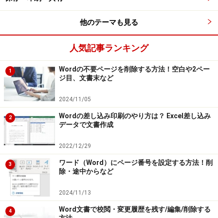
他のテーマも見る
人気記事ランキング
Wordの不要ページを削除する方法！空白や2ペー
1
ジ目、文書末など
2024/11/05
Wordの差し込み印刷のやり方は？ Excel差し込み
2
データで文書作成
2022/12/29
ワード（Word）にページ番号を設定する方法！削
3
除・途中からなど
2024/11/13
Word文書で校閲・変更履歴を残す/編集/削除する
4