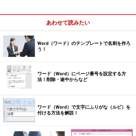
＞
描画キャンバスが挿入されないようにする
あわせて読みたい
※記事内容は執筆時点のものです。最新の内容をご確認くださ
い。
Word（ワード）のテンプレートで名刺を作ろ
※OSやアプリ、ソフトのバージョンによっては画面表示、操作方
う！
法が異なる可能性があります。
次のページへ
1
/
4
ワード（Word）にページ番号を設定する方
法！削除・途中からなど
ワード（Word）で文字にふりがな（ルビ）を
付ける方法を解説！