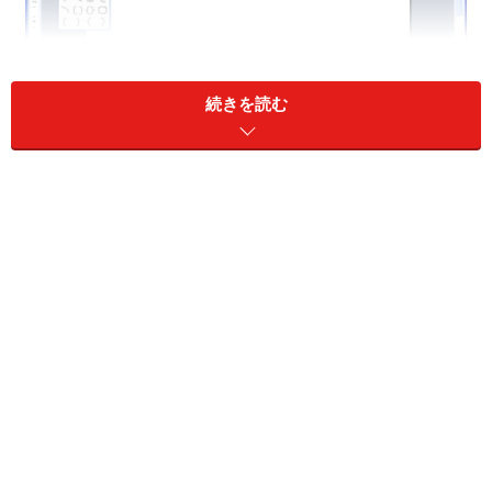
続きを読む
オートシェイプの図形ボタンをクリックします。
2.Wordの初期設定では、自動的に描画キャンバスが挿入
されます。
Wordの初期設定では、自動的に描画キャンバスが挿入
されます。