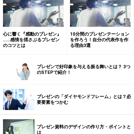
事前に会場にあるパソコンのバージョンやUSB・CD-ROMの
接続可能かどうかを確認しないと、直前で慌てることに
「パソコンはこちらで用意しますよ」と、プレゼンを行
心に響く『感動のプレゼン』
10分間のプレゼンテーション
う先からこのように言われることもあるでしょう。その
……感情を揺さぶるプレゼン
を作ろう！自分の代表作を作
場合もいくつか注意が必要です。
のコツとは
る理由3選
まず1つめはデータの移管について。必要なスライドフ
ァイルを入れておいたUSBメモリを、先方のパソコンが
プレゼンで好印象を与える振る舞いとは？ 3つ
認識してくれないというトラブルがあります。これは困
のSTEPで紹介！
る！ 他には、CD-Rにファイルを焼いて持っていった
ら、パソコンにCDドライブがついていなかったなんてこ
とも……。
プレゼンの「ダイヤモンドフレーム」とは？必
もう1つは、パワーポイントのバージョン。パワーポイ
要要素をつかむ
ントにはコメント機能というのがあります。ボタン1つ
で表示／非表示を切り替えられる機能です。もしあなた
プレゼン資料のデザインの作り方・ポイントと
がこの機能を使っていたとします。あんちょこ的なこと
は