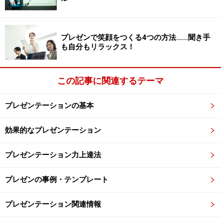
をコメントに書いておいて、それを本番は非表示にしよ
うとしていたとする。
なんと、パワーポイントのバージョンが違うと、これを
プレゼンで笑顔をつくる4つの方法……聞き手
非表示にしてくれないときがあるのです。あんちょこが
も自分もリラックス！
丸見え状態になってしまうのです。
こうしたトラブルを未然に防ぐためには、事前にデータ
この記事に関連するテーマ
をメールで送っておいて、先方に確認しておいてもらう
ことですね。そうすれば、データ移管のトラブルもバー
プレゼンテーションの基本
ジョンによる違いも起こりにくくなります。
さらに、自分のノートパソコンも予備として持っていっ
効果的なプレゼンテーション
ておけば、かなりリスクも低く抑えられます。
プレゼンテーション力上達法
※記事内容は執筆時点のものです。最新の内容をご確認くださ
い。
プレゼンの事例・テンプレート
プレゼンテーション関連情報
次のページへ
1
/
2