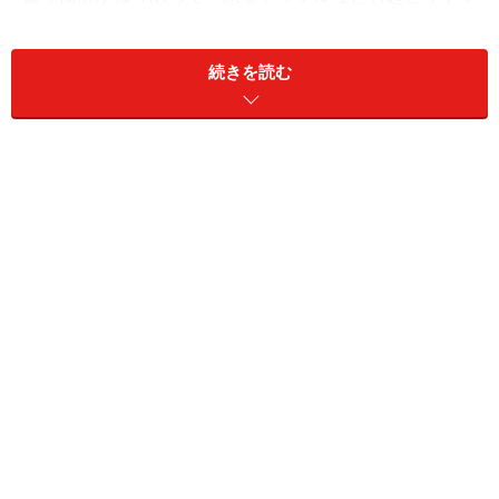
いもの。そんなときでも事前にどんなトラブルがあるか
を予想していれば、落ち着いて対応できます。
続きを読む
よくある例を紹介します。パソコンとプロジェクタの相
性が悪いせいなのか、プロジェクタが機能しないという
ことがあります。多くの場合、10分前後の時間をかけて
設定をいじっていると直ったりもするのです。ここで問
題なのは、その10分前後の時間がとれるのかどうか。解
決方法は、「もしかしたらプロジェクタの接続に手間取
るかも」ということも考え早めの時間に会場入りするこ
とです。