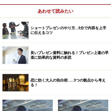
あわせて読みたい
ショートプレゼンのやり方…3分で内容を上手
に伝えるコツ
稀にどうがんばっても接続できない場合があります。お
そらくパソコンとプロジェクタの相性の問題かもしれま
せん。そういうことがあると困るので、パソコンは会場
良いプレゼン資料に触れる！プレゼン上達の早
側でも予備を1台用意しておいてもらうようにしたほう
道に効果的な資料の多読
がいいですね。非常にレアケースではありますが、可能
性はゼロではありませんので。
恋に効く大人の告白術……3つの観点から考え
先方が用意してくれたパソコンを使うとき
る！
の注意点