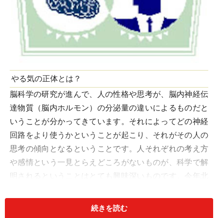
やる気の正体とは？
脳科学の研究が進んで、人の性格や思考が、脳内神経伝
達物質（脳内ホルモン）の分泌量の違いによるものだと
いうことが分かってきています。それによってどの神経
回路をより使うかということが起こり、それがその人の
思考の傾向となるということです。人それぞれの考え方
や感情という一見とらえどころがないものが、科学で解
明されるということはとても興味深いものです。今年北
京オリンピックで大活躍した水泳の北島康介選手が、
「２連覇できたのは、勝負脳を鍛えたおかげ」とコメン
続きを読む
トして話題になりました。私自身も、
勝負脳