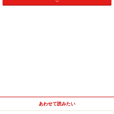
を切っ掛けに、脳の働きに関心を持つようになりまし
た。
やる気が高まっている状態というのは、脳の中で快感を
あわせて読みたい
司る脳内神経伝達物質のドーパミンと精神活動や意識を
活性化させるノルアドレナリンの分泌が高くなり、行動