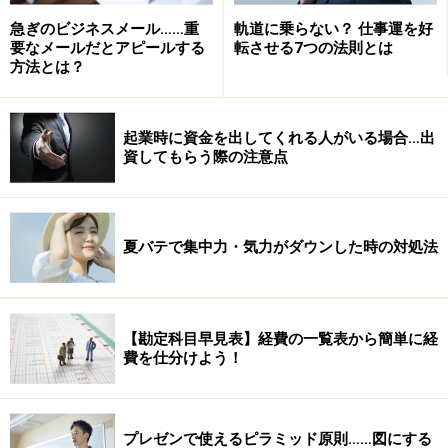
ができれば、意欲的に取り組むことができるようになる
急ぎのビジネスメール……重
軌道に乗らない？ 仕事運を好
要なメールだとアピールする
転させる7つの法則とは
ということになります。
方法とは？
起業時に資金を出してくれる人がいる場合…出
資してもらう際の注意点
夏バテで集中力・気力がダウンした時の対処法
【勘定科目早見表】経費の一覧表から簡単に経
費を仕分けよう！
プレゼンで使えるピラミッド原則……図にする