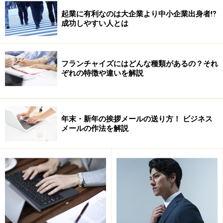
を抑制するセロトニンが低くなっているそうです。そし
起業に有利なのは大企業より中小企業出身者⁉
成功しやすい人とは
て、ライバルが出現したり、闘争意欲をかきたてられた
りして負けん気を発揮すると、テストステロンという男
性ホルモンの一種となる脳内ホルモンが分泌され、これ
フランチャイズにはどんな種類があるの？それ
が、ドーパミンやノルアドレナリンを増加させるため、
ぞれの特徴や違いを解説
やる気をさらにアップさせるそうです。
「よし、○○にチャレンジしよう！」と決めた翌日に、
年末・新年の挨拶メールの送り方！ ビジネス
「冷静に考えたら、やっぱり自分にはムリ？」と思った
メールの作法を解説
りすると、急にテンションが下がってしまうことがあり
ますが、これは、考え過ぎたり、悩んだり、理性を働か
せすぎたりすると、セロトニンの分泌量が増えて、やる
気にブレーキをかけることになるからだそうです。する
と、やる気の低下は、ドーパミンやノルアドレナリンの
分泌が低下した状態のことで、下げないようにコントー
ルすることができれば、また下がってもまた上げること