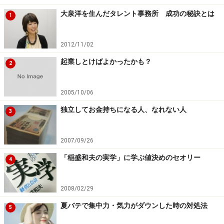
れてしまいます。すると、仕事に意欲が持てなくなった
大泉洋を生んだタレント事務所 成功の秘訣とは
1
り、つい悲観的物事を考えるようになってしまいます。
これは、１人でビジネスをしていく上で、絶対に避けた
2012/11/02
いことになります。
起業しとけばよかったかも？
2
「勝ち癖」をつける方法とは？ 次ページへ続きます＞
2005/10/06
＞
独立してお金持ちになる人、なれない人
3
※記事内容は執筆時点のものです。最新の内容をご確認くださ
い。
2007/09/26
「稲盛和夫の実学」に学ぶ値決めのセオリー
4
次のページへ
1
/
3
2008/02/29
夏バテで集中力・気力がダウンした時の対処法
5