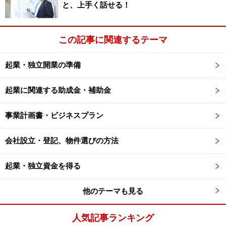
と、上手く話せる！
やる気の大敵は、「負け癖」をつけてしま
うこと
この記事に関連するテーマ
やる気が失せてしまう原因の１つに、立てた目標が高す
ぎるということがあります。どんな夢も目標も、あきら
起業・独立開業の準備
めないでガンバリ続ければ必ずかなうと信じて、努力で
起業に関連する助成金・補助金
きる間は高いモチベーションを維持できます。しかし、
半年、１年とやっていくうちに、実現する可能性が低い
事業計画書・ビジネスプラン
ことが分かってくると、そのとたんにやる気は途切れて
しまいます。
会社設立・登記、物件選びの方法
恐いことは、何かにチャレンジするたびに、途中で挫折
起業・独立資金を得る
したり、達成できないことで「
負け癖
」がついてしまう
ことです。頭の中では、「ガンバろう！夢はかなう！」
他のテーマも見る
という前向きに考える思考回路が閉ざされて、「ガンバ
人気記事ランキング
ってもまたダメかもしれない」という思考回路が形成さ