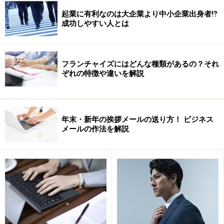
新規取引先と速攻で信頼関係を築くには
起業に有利なのは大企業より中小企業出身者⁉
成功しやすい人とは
信頼関係は、コツコツと積み上げて構築できるもので
す。しかし、新規の取引先からの仕事を獲得するには、
最短の時間で信頼を獲得することが必要になります。
フランチャイズにはどんな種類があるの？それ
ぞれの特徴や違いを解説
■自己紹介で経験と実績を伝える
初対面の人を即信用できないのは、単純にその人を「知
らない」からです。情報不足が、第一に挙げられます。
年末・新年の挨拶メールの送り方！ ビジネス
そこで、仕事の取引をしたいと思って名刺交換をする際
メールの作法を解説
には、「
職務経歴書
」を一緒に渡すようにしましょう。
これまでの業務経験や実績を完結にまとめ、さらに仕事
への取り組み姿勢やビジョンを自己アピール欄に書いて
おくと、あなたの人となりを伝えることができます。