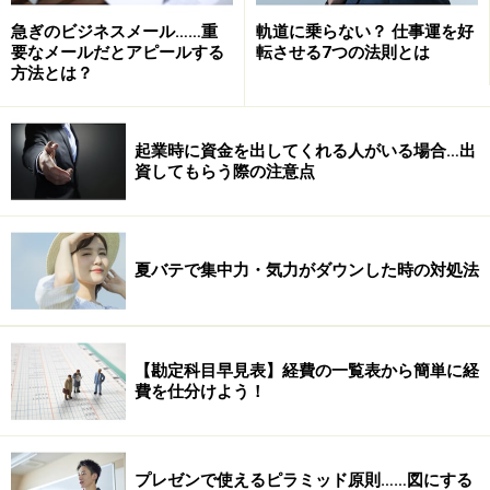
急ぎのビジネスメール……重
軌道に乗らない？ 仕事運を好
要なメールだとアピールする
転させる7つの法則とは
方法とは？
起業時に資金を出してくれる人がいる場合…出
資してもらう際の注意点
夏バテで集中力・気力がダウンした時の対処法
■相手を知る努力をトコトン行う
営業活動において、自分に何がデキルかを伝えることと
同様に重要なことは、相手のことを知る（理解する）こ
【勘定科目早見表】経費の一覧表から簡単に経
費を仕分けよう！
とです。営業訪問する際には、その企業の概要を調べて
インプットしておくことは常識ですが、仮に、訪問の際
に「○○について提案して欲しい」と言われたとします。
プレゼンで使えるピラミッド原則……図にする
その場合には、相手が何を求めているのかを十分に取材