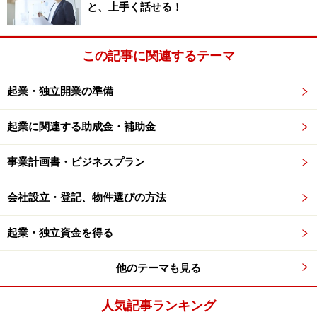
と、上手く話せる！
しましょう。提案書を作成する際に疑問点が出てきた
ら、自分で勝手に判断せずに、担当者へ聞きましょう。
この記事に関連するテーマ
これも、発注者の評価ポイントを獲得できます。なぜな
らば、仕事は、相手の問題解決策を提案するもので、問
起業・独立開業の準備
題の部分を正しく把握できていないと、相手が満足する
提案内容にならないからです。
起業に関連する助成金・補助金
■クイックレスポンスで決まる
事業計画書・ビジネスプラン
提案のチャンスをもらったら、全力で取り組み、速攻で
フィードバックをします。クイックレスポンスが、チャ
会社設立・登記、物件選びの方法
ンスをものにします。「速い」ことは、評価されるポイ
起業・独立資金を得る
ントになります。
他のテーマも見る
以上は、どれも当たり前のことになります。問題は、実
行できているかどうかですね。
人気記事ランキング