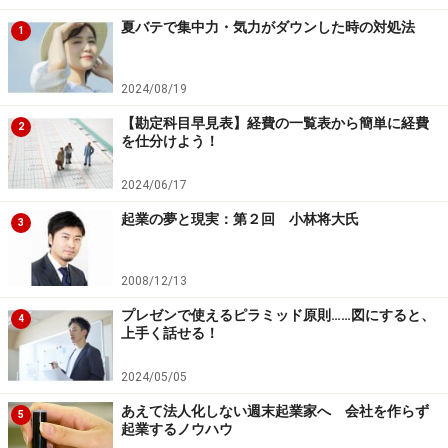
継続的に仕事を発注したいと思われる人、二度と仕事が
夏バテで集中力・気力がダウンした時の対処法
1
来ない人との違いは？ 次ページへ続きます＞＞
2024/08/19
※記事内容は執筆時点のものです。最新の内容をご確認くださ
い。
【勘定科目早見表】経費の一覧表から簡単に経費
2
を仕分けよう！
次のページへ
1
/
2
2024/06/17
起業の夢と現実：第２回 小林将大氏
3
2008/12/13
プレゼンで使えるピラミッド原則……図にすると、
4
上手く話せる！
2024/05/05
あえて法人化しない週末起業家へ 会社を作らず
5
起業するノウハウ