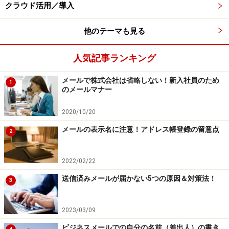
つまり「Office Live Basics」で新しくWebサイトを作っ
クラウド活用／導入
た会社は広告をクリックすると表示されるWebサイトを
構築したことになります。潜在的広告主というマイクロ
他のテーマも見る
ソフトにとっては未来の顧客を作ることになります。ロ
ングテールのテール部分をまず作ってしまおうという壮
人気記事ランキング
大な戦略です。
メールで株式会社は省略しない！新入社員のため
1
のメールマナー
その他に収益をあげる手段として、Office Liveには無料
2020/10/20
の『Basics』以外に、機能アップ版の『Essential』と
『Premium』があります。無料の『Basics』で囲い込ん
メールの表示名に注意！アドレス帳登録の留意点
2
でからユーザーを有償サービスへ誘導する手もありま
す。
2022/02/22
送信済みメールが届かない5つの原因＆対策法！
3
また有償のオプションサービスが既にいくつか提供され
ていますが、例えばネットショップを構築できるように
2023/03/09
買い物カゴや決済機能等のオプションサービスを増やし
ビジネスメールでの自分の名前（差出人）の書き