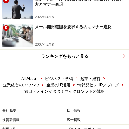
て収益をあげる手もあります。
4
方とマナー表現
まずは無料版でユーザーを増やし、『囲い込こんでから
2022/04/16
じっくりと商売を』がマイクロソフトの考えのようで
メール開封確認を要求するのはマナー違反
5
す。
2007/12/18
Office Live Basicsについて詳しく見ていきましょう
ランキングをもっと見る
※記事内容は執筆時点のものです。最新の内容をご確認くださ
い。
>
>
>
All About
ビジネス・学習
起業・経営
>
>
>
企業経営のノウハウ
企業のIT活用
情報発信／HP／ブログ
次のページへ
1
/
4
独自ドメインがタダ！マイクロソフトの戦略
会社概要
採用情報
投資家情報
広告掲載