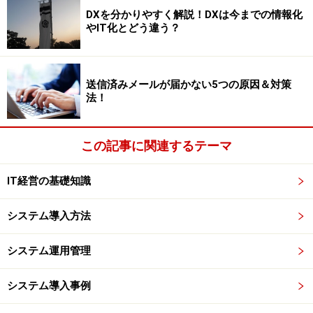
一つは広告ビジネスです。キーワード広告が華盛りです
DXを分かりやすく解説！DXは今までの情報化
が、このキーワード広告は広告の世界をごろっと変えて
やIT化とどう違う？
しまいました。Web1.0時代は折込広告にしろ、バナー広
告にしろ、出すことが重要で資本力の勝負でした。
送信済みメールが届かない5つの原因＆対策
法！
キーワード広告はWeb2.0時代の広告になります。キーワ
ードに合致した時にしか広告が表示されません。ピンポ
イントでターゲット層が狙える中小企業向けの広告とな
この記事に関連するテーマ
りました。今まで広告を出したことがなかった町の商店
や個人事業主が広告で効果が狙える時代になっていま
IT経営の基礎知識
す。
システム導入方法
マイクロソフトではキーワード広告への進出を準備して
システム運用管理
おり、Googleアドワーズ広告の強力なライバル出現で
す。（※アメリカでは既に始まっています）
システム導入事例