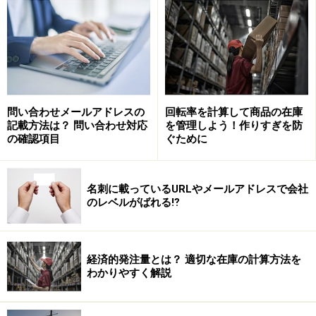
分で支払わなければなりません。
無料のレンタルサーバーは『
Yahoo!ジオシティーズ
』な
ど、いくつか例がありますが独自ドメイン料まで無料に
なるのは初めてです。
問い合わせメールアドレスの
回転率を計算して商品の在庫
記載方法は？ 問い合わせ対応
を管理しよう！作りすぎを防
の確認項目
ぐために
タダで提供して、マイクロソフトはどう儲
けるの？
『タダほどこわいものはない』と言いますが、マイクロ
名刺に載っているURLやメールアドレスで会社
のレベルがばれる⁉
ソフトはどうやって儲けるのでしょうか？
経済的発注量とは？ 適切な在庫の計算方法を
キーワード広告が広告の世界を変えた
わかりやすく解説