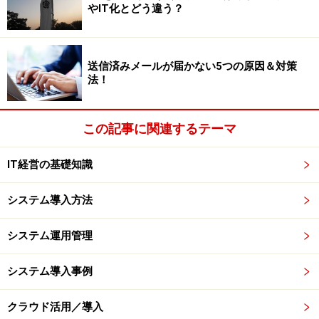
やIT化とどう違う？
メールの落とし穴（１）「言いにくいから
メールで」
送信済みメールが届かない5つの原因＆対策
法！
あなたの書いたメールは、ちゃんと相手に届き、意図が伝
わっているとは限りません！
この記事に関連するテーマ
誰でも、「面と向かって言いづらい」ことはあると思い
IT経営の基礎知識
ます。特に上司には。直接怒鳴られたりする可能性のな
いメールなら、比較的言いやすいですよね。しかし、こ
システム導入方法
れは要注意です！！
システム運用管理
課長：
「青木君、A社との契約の件は進んでいるか
ね？」
システム導入事例
青木：
「課長、その件はメールさせていただきました
クラウド活用／導入