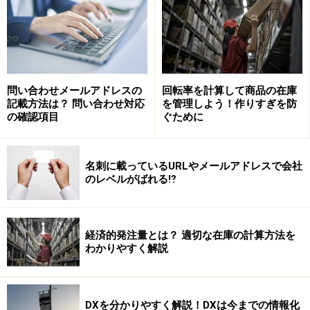
問い合わせメールアドレスの
回転率を計算して商品の在庫
記載方法は？ 問い合わせ対応
を管理しよう！作りすぎを防
の確認項目
ぐために
名刺に載っているURLやメールアドレスで会社
のレベルがばれる⁉
そのようなことにならないよう、今回はビジネスでハマ
りがちな“メールの落とし穴”と、その回避法をご紹介し
経済的発注量とは？ 適切な在庫の計算方法を
わかりやすく解説
ます！
DXを分かりやすく解説！DXは今までの情報化