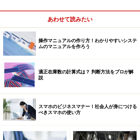
あわせて読みたい
昼夜を問わず用件を伝えることができるメールは、ビジ
操作マニュアルの作り方！わかりやすいシステ
ネスの場面でも大変重要なコミュニケーション手段で
ムのマニュアルを作ろう
す。
しかし、ちょっとした一言が相手を不快にしてしまうよ
適正在庫数の計算式は？ 判断方法をプロが解
うに、気軽に出したメールでコミュニケーションミスが
説
生じてしまう危険性は多いにあります。
むしろ、相手の反応を見ながらコミュニケーションがで
スマホのビジネスマナー！社会人が身につける
べきスマホの使い方
きない分、その
危険性は高い
といえるでしょう。一生懸
命築いてきた信頼を、たった一通のメールで失ってしま
う、なんてことも？！