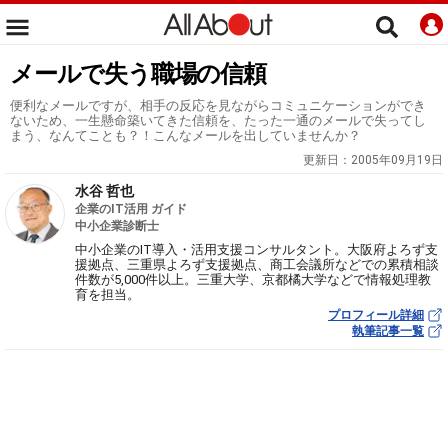
メールで失う職場の信頼
便利なメールですが、相手の反応を見ながらコミュニケーションができ
ないため、一生懸命築いてきた信頼を、たった一通のメールで失ってし
まう、なんてことも？！こんなメールを出していませんか？
更新日：
2005年09月19日
水谷 哲也
企業のIT活用 ガイド
中小企業診断士
中小企業のIT導入・活用支援コンサルタント。大阪府よろず支
援拠点、三重県よろず支援拠点、商工会議所などでの累積相談
件数が5,000件以上。三重大学、京都橘大学などで情報処理教
育を担当。
プロフィール詳細
執筆記事一覧