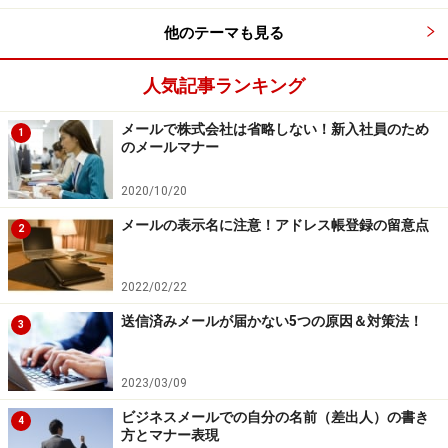
が……。」
他のテーマも見る
課長：
「メール？何で目の前にいるのに報告しないん
人気記事ランキング
だ！ で、契約はどうなっているんだ？」
メールで株式会社は省略しない！新入社員のため
1
のメールマナー
青木：
「すいません……。実はライバル会社に契約を取ら
れてしまいました。」
2020/10/20
メールの表示名に注意！アドレス帳登録の留意点
2
課長：
「なに！なぜそんな大事なことを、きちんと報告
しなかったんだあ！」
2022/02/22
すぐ報告すべきでしたが、言い出せず課長にメールで報
送信済みメールが届かない5つの原因＆対策法！
3
告。結局、火に油を注ぐことになってしまいました。
2023/03/09
ビジネスメールでの自分の名前（差出人）の書き
4
方とマナー表現