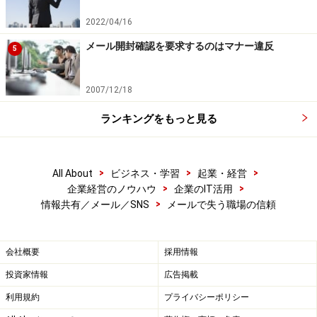
訪問？電話？メール？
2022/04/16
どの方法で伝えるべきかを見極めよ！
メール開封確認を要求するのはマナー違反
5
上記の「青木君」のようなメールでのコミュニケーショ
ンミスは、課長に「コイツはきちんと“ホウレソウ”もで
2007/12/18
きない。重要な案件は任せられないな。」と思わせてし
まったことでしょう。
ランキングをもっと見る
重要な案件の場合は、
最も迅速かつ確実
な方法で報告す
>
>
>
るべきものです。目の前に課長がいるのであれば、当然
All About
ビジネス・学習
起業・経営
>
>
企業経営のノウハウ
企業のIT活用
最も確実な方法は「面と向かって直接話すこと」です。
>
情報共有／メール／SNS
メールで失う職場の信頼
もし課長が出張中などで、電話をしても繋がらないなど
といった状況では、留守電に「ライバルに契約を取られ
てしまいました。詳細はメールしておきますが、時間が
会社概要
採用情報
空いたら折り返し電話をしてください。」とメッセージ
投資家情報
広告掲載
を残し、メールで経緯や理由を報告するといいでしょ
利用規約
プライバシーポリシー
う。