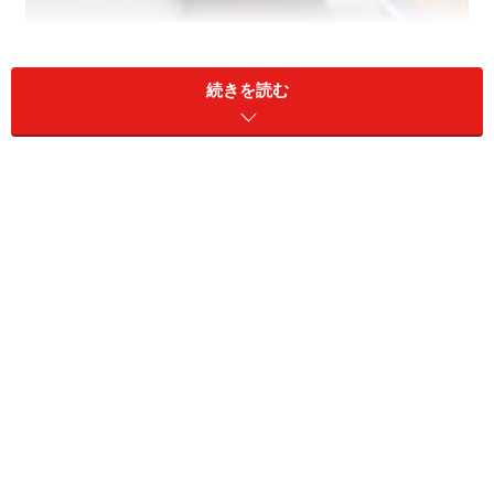
メールは便利で手軽なコミュニケーションツール。しか
続きを読む
し、だからこそ注意が必要です！
今やパソコンだけではなく携帯電話でもメールが使える
ようになり、私たちの生活にメールは欠かせないものに
なっています。