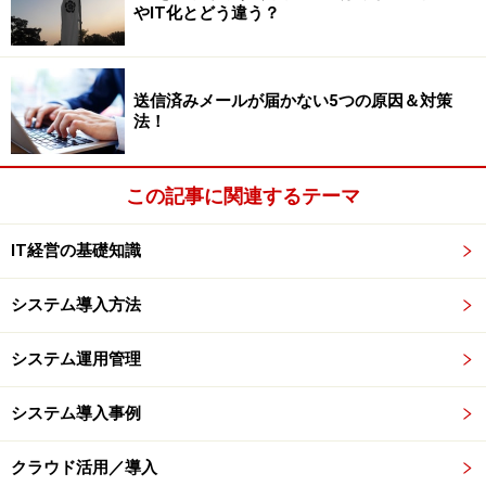
を4回発注すれば、在庫量は計算上2分の1ですみま
やIT化とどう違う？
す。」
送信済みメールが届かない5つの原因＆対策
法！
発注回数を増やすと在庫量は減る
この記事に関連するテーマ
アドバイザー：「極端な話、毎日資材を納入してもらえ
ば、資材在庫はほぼゼロになります。ただ納入する資材
IT経営の基礎知識
メーカはたまったものではありません。輸送コストなど
を資材代に上乗せせざるをえなくなり、その分、製品コ
システム導入方法
ストが上昇します。これは前回の経済的発注量で学びま
した。」
システム運用管理
システム導入事例
社長：「なるほど。発注コストが増えるわけですね。」
クラウド活用／導入
アドバイザー：「また経済的発注量の計算で全体の資材