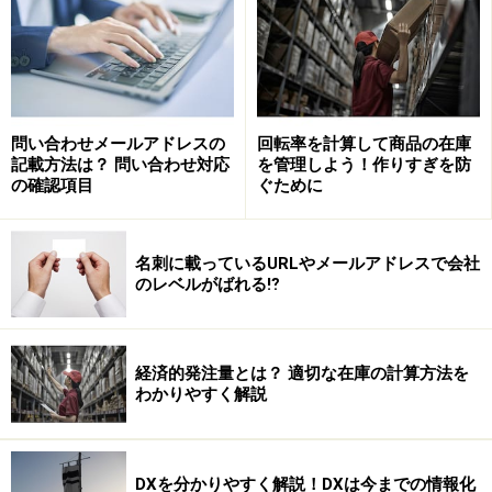
アドバイザー：「月1回ですと、資材在庫がどうしても
膨れがちですね。」
問い合わせメールアドレスの
回転率を計算して商品の在庫
記載方法は？ 問い合わせ対応
を管理しよう！作りすぎを防
社長：「どうしたらよいのでしょうか？」
の確認項目
ぐために
名刺に載っているURLやメールアドレスで会社
資材在庫を減らすには？
のレベルがばれる⁉
アドバイザー：「資材在庫を減らすにはどうしたらよい
と思いますか？」
経済的発注量とは？ 適切な在庫の計算方法を
わかりやすく解説
社長：「発注回数を増やす。ですか？」
アドバイザー：「そうです。例えば2回発注するところ
DXを分かりやすく解説！DXは今までの情報化