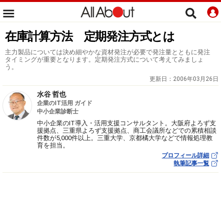
在庫計算方法 定期発注方式とは
主力製品については決め細やかな資材発注が必要で発注量とともに発注
タイミングが重要となります。定期発注方式について考えてみましょ
う。
更新日：
2006年03月26日
水谷 哲也
企業のIT活用 ガイド
中小企業診断士
中小企業のIT導入・活用支援コンサルタント。大阪府よろず支
援拠点、三重県よろず支援拠点、商工会議所などでの累積相談
件数が5,000件以上。三重大学、京都橘大学などで情報処理教
育を担当。
プロフィール詳細
執筆記事一覧