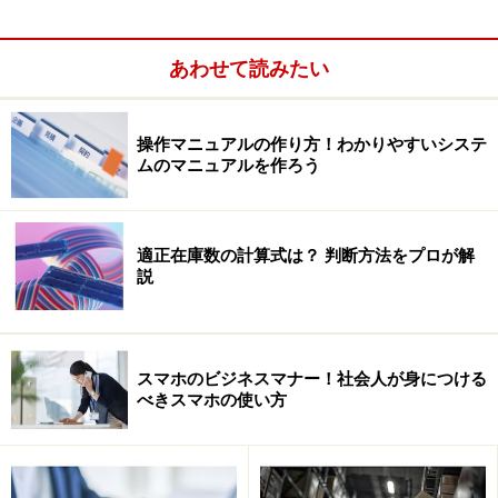
社長：「市況が安い時にまとめて買うようにしていまし
たが、これは前回、発注量のコントロールが重要と教え
あわせて読みたい
ていただいてから見直しています。製品Ｃの資材だけで
はなく全製品の資材とも月に1回程度発注しています。
操作マニュアルの作り方！わかりやすいシステ
たまに足りない時があり、その場合は資材メーカに無理
ムのマニュアルを作ろう
を言って持ってきてもらっています。」
適正在庫数の計算式は？ 判断方法をプロが解
説
スマホのビジネスマナー！社会人が身につける
べきスマホの使い方