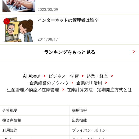
社長：「特に製品Ｃに関しては資材発注のタイミングを
2023/03/09
もう少し短くした方がよいということですね。」
インターネットの管理者は誰？
5
製品の重要度により発注方式を変える
2011/08/17
ランキングをもっと見る
アドバイザー：「納入先との交渉になりますが、製品Ｃ
の生産リードタイムにあわせて10日か1週間に1回程度の
納入でよいでしょう。これだけでも資材在庫が現在より
>
>
>
All About
ビジネス・学習
起業・経営
>
>
企業経営のノウハウ
企業のIT活用
も3分の1ほどになります。」
>
生産管理／物流／在庫管理
在庫計算方法 定期発注方式とは
社長：「本来は製品ごとに資材発注を考えないといけな
いんですね。」
会社概要
採用情報
投資家情報
広告掲載
アドバイザー：「そうです。製品ごとに売上に対する貢
利用規約
プライバシーポリシー
献度にあわせて発注方式を見直した方がよいでしょう。