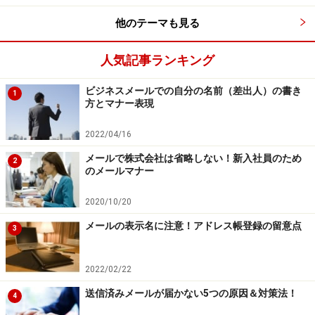
について計算してみましたが、最適な年間発注回数は30
他のテーマも見る
回となりました。」
人気記事ランキング
【前回の経済的発注量の計算から】
ビジネスメールでの自分の名前（差出人）の書き
年間の発注回数 ＝ 資材の年間消費量÷１回あたりの
1
方とマナー表現
発注量
資材の年間消費量 ９，０００，０００個
2022/04/16
一回当たりの発注量 ３００，０００個
メールで株式会社は省略しない！新入社員のため
2
のメールマナー
年間の発注回数 ９，０００，０００÷３００，０００
＝３０回
2020/10/20
メールの表示名に注意！アドレス帳登録の留意点
3
アドバイザー：「製品全体からみても月2回以上の発注
タイミングが最適です。」
2022/02/22
製品の重要度により発注方式を変える
送信済みメールが届かない5つの原因＆対策法！
4