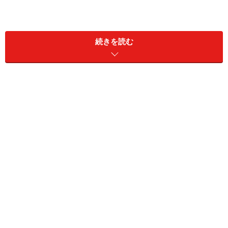
続きを読む
社長：「はい。製品Ｅと同じ生産ラインを使って段取り
替えをしながら毎日生産しています。一部外注工程もあ
り生産リードタイムは約10日になっています。」
アドバイザー：「では発注方式を考えてみましょう。早
く言えば発注するタイミングです。現在、製品Ｃの資材
発注はどういうタイミングで行われていますか？」