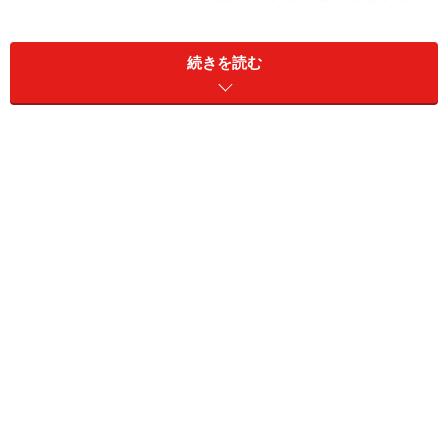
訴しましたが、マンション業者は上記金員は営業利益と
して収受したものと主張を行い、争いとなりました。
続きを読む
なお、マンションの売買契約書には売買代金について
「駐車場対価としての代金を含む」との記載があり、ま