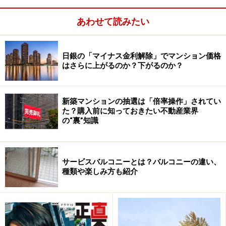
た「（他の）マンションの買主は敷地の一部を駐車場と
して特定の区分所有者に専用使用させることを承諾す
あわせて読みたい
る」という趣旨の記載もありました。さらに駐車場専用
使用権の分譲を受けた者の売買契約書には売買目的の表
日銀の「マイナス金利解除」でマンション価格
示のなかに「駐車場」として特定の区画番号の表示が明
はさらに上がるのか？下がるのか？
記されていました。
新築マンションの抽選は「倍率操作」されてい
重要事項説明書には「特定の区分所有者は各駐車区画を
た？購入前に知っておきたい不動産業界
専用使用することができ、一区画あたり○○円の専用使用
の“裏”知識
共益費を管理組合に支払う」旨の記載があり、また、管
理規約には「区分所有者は特定の区分所有者が駐車場に
つき専用使用権を有することを承諾する」という条項が
サービスバルコニーとは？バルコニーの違い、
種類や楽しみ方も紹介
あるだけでした。