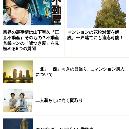
マンションの花粉対策を解
業界の裏事情は山下智久『正
説。一戸建てにも適応可能！
直不動産』そのもの？不動産
営業マンの「嘘つき度」を見
極める5つの質問
「北」「西」向きの日当り……マンション購入
について
＜争点の整理＞
分譲業者とマンション購入者間の駐車場専用使用権
二人暮らしに向く間取り
分譲契約は無効か？
管理組合は分譲業者に対して専用使用権分譲の対価
の返還・引渡し請求ができるか？