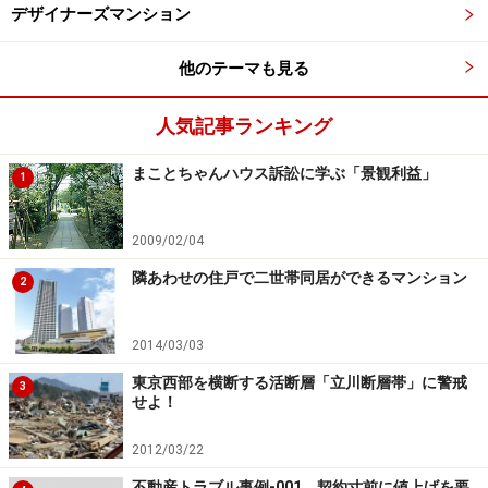
デザイナーズマンション
他のテーマも見る
人気記事ランキング
まことちゃんハウス訴訟に学ぶ「景観利益」
1
2009/02/04
隣あわせの住戸で二世帯同居ができるマンション
2
2014/03/03
東京西部を横断する活断層「立川断層帯」に警戒
3
せよ！
2012/03/22
不動産トラブル事例-001 契約寸前に値上げを要