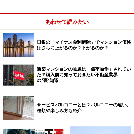
あわせて読みたい
日銀の「マイナス金利解除」でマンション価格
はさらに上がるのか？下がるのか？
新築マンションの抽選は「倍率操作」されてい
た？購入前に知っておきたい不動産業界
ハウスキーピングサービスが週3回
の“裏”知識
どのくらい豪華なのかというと、特注品を含む家具やイ
ンテリアをはじめ、食器洗浄器付きのシステムキッチ
ン、スチームシャワー付きバスルームなど、室内はちょ
サービスバルコニーとは？バルコニーの違い、
種類や楽しみ方も紹介
っとした高級ホテル並みです。マスターベッドルームに
はキングサイズのベッドが置かれ、書斎コーナーにはワ
ークデスクも。