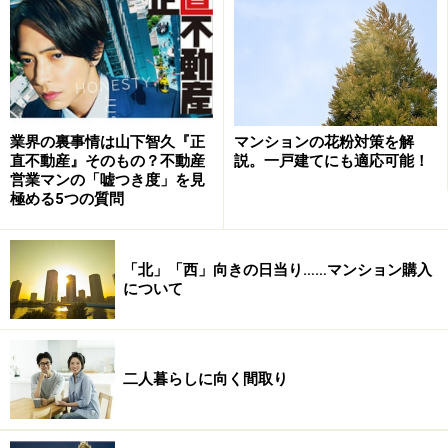
住戸には週3回ハウスキーピングサービスが入り、シー
ツなどのリネン類も交換してくれます。ランドリーやド
ライクリーニングサービスも利用できるなど、ほとんど
ホテルで暮しているようなものです。
マンションの花粉対策を解
業界の裏事情は山下智久『正
説。一戸建てにも適応可能！
直不動産』そのもの？不動産
営業マンの「嘘つき度」を見
極める5つの質問
朝食やフィットネスの料金も賃料に含まれ
る
「北」「西」向きの日当り……マンション購入
さらに豪華なのは共用施設です。エントランスを入ると
について
広い空間にソファなどの調度が置かれ、奥のカウンター
ではコンシェルジュが控えています。となりのラウンジ
では毎朝ビュッフェ形式の朝食が用意され、好きなだけ
二人暮らしに向く間取り
食べられます。
またロッカールームを備えた居住者向けのフィットネス