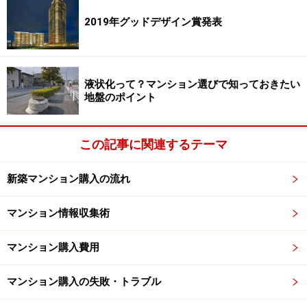
センターや、インターネットに接続できるデスクを配置
2019年グッドデザイン賞発表
したレンタルストレージスペース、それに会議室も用意
されています。このうち朝食サービスやフィットネスセ
ンターの利用料金は家賃に含まれているので、別途支払
液状化って？マンション選びで知っておきたい
いが発生することはありません。
地盤のポイント
気になるサービスアパートメントの家賃は次ページで
この記事に関連するテーマ
新築マンション購入の流れ
※記事内容は執筆時点のものです。最新の内容をご確認くださ
い。
マンション情報収集術
次のページへ
1
/
2
マンション購入費用
マンション購入の失敗・トラブル