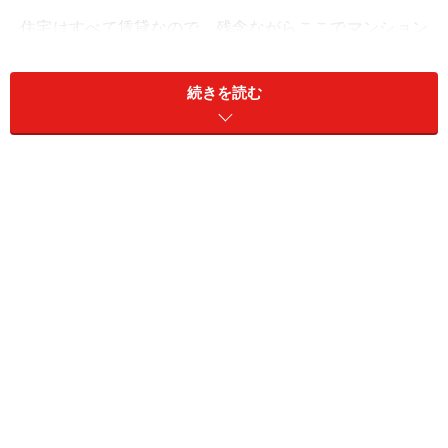
住宅はすべて賃貸なので、残念ながらここでマンション
を買うことはできません。オープン直前に行われた内覧
会ではサービスアパートメントの住戸が公開されたの
続きを読む
で、「ミッドタウンの住まい」の一端を紹介しましょ
う。
サービスアパートメントとは、家具や家電、食器などが
セットされている賃貸住宅のこと。ここの「オークウッ
ドプレミア東京ミッドタウン」では、1カ月単位で入居
することができます。いわばマンスリーマンションの豪
華版といったところです。