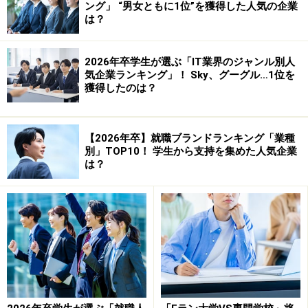
ング」 “男女ともに1位”を獲得した人気の企業
自己PRを完成させる。
は？
2026年卒学生が選ぶ「IT業界のジャンル別人
気企業ランキング」！ Sky、グーグル…1位を
獲得したのは？
【2026年卒】就職ブランドランキング「業種
別」TOP10！ 学生から支持を集めた人気企業
は？
【手順1】「やりたいこと」を明確にする。
肝心要（かなめ）のこの作業。腰を据えてじっくりと取
り掛かろう。