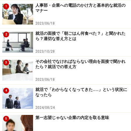
となる。その他、
人事部・企業への電話のかけ方と基本的な就活の
1
マナー
人と繋がって何かを生み出したい。
人、特に子供を幸せにしたい。
2023/06/18
最新のテクノロジーに触れたい。
就活の面接で「朝ごはん何食べた？」と聞かれた
2
ら？適切な答え方とは
メディアを通して人に大切な何かを伝えたい。
人の生活を便利にしたい。
2023/10/28
その会社でなければならない理由を面接で聞かれ
などなど、特定の企業や仕事にこだわらない、自分の将
3
たら？就活での答え方
来にとっての指針を言葉にしてみよう。
2023/06/18
煮詰まった時は、友人にマンダラートを見てもらって、
就活で「わからなくなってきた……」という状況に
4
なったら
「ふーん、要するに○○がしたいんだね」と客観的な言葉
をもらおう。たまたま自分が使いこなしていなかった語
2024/08/24
彙がドンピシャな時もある。ずっとこのマンダラートを
第一志望じゃない企業の内定を取る意味
5
持ち歩いて、暇な時に眺めてみよう。きっといい言葉が
いつか出てくるはずだ。