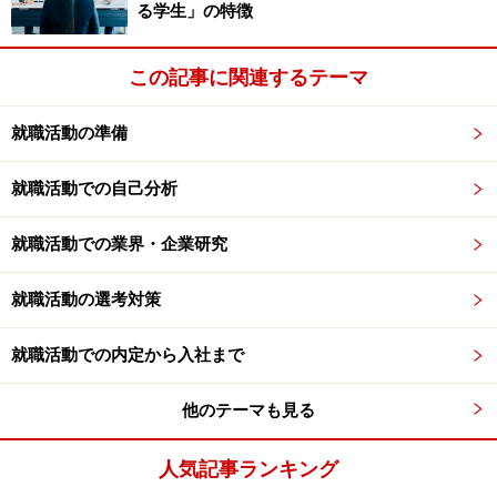
たい」「大企業で安定したい」「自由に働きたい」な
る学生」の特徴
ど、曖昧でも構わないので、とにかく書こう。大切なの
は、君の脳の中から、言葉を搾り出すことだ。とにかく
この記事に関連するテーマ
8マス埋めてみよう。もちろん、8つ以上思いついたら、
枠外に書いてもいい。以下は、私の大学時代の例だ。参
就職活動の準備
考まで。
就職活動での自己分析
就職活動での業界・企業研究
次に、書いた言葉を眺めてみて、要するに自分はどんな
就職活動の選考対策
ことをしたいのかを、まとめてみよう。大切なことは、
「具体的じゃない方がいい」
そして
「価値観・世界観み
就職活動での内定から入社まで
たいなものがいい」
ことだ。
例えば私の例を見てほしい。一言にまとめてみると、
他のテーマも見る
（海外に）飛び回りたい。未知なる刺激を得たい。
人気記事ランキング