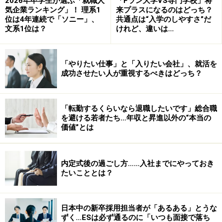
2026年卒学生が選ぶ「就職人
「Fラン大学VS専門学校」将
気企業ランキング」！ 理系1
来プラスになるのはどっち？
さて、「やりたいこと」であるが、これには制限など無
位は4年連続で「ソニー」、
共通点は“入学のしやすさ”だ
文系1位は？
けれど、違いは…
い。君の自由だ。とは言っても、インターネットで検索
する時に「検索ワード」が必要なように、「やりたいこ
と」を言葉にしなければ、ネットで探しようが無いし、
「やりたい仕事」と「入りたい会社」、就活を
人に相談もできない。よって、発想を拡げつつ、それを
成功させたい人が重視するべきはどっち？
言葉にする作業を行いたい。
まず、ノートに、以下のような9つのマス（マンダラー
「転勤するくらいなら退職したいです」総合職
ト）を書き、中心に「卒業後やってみたいこと」と書こ
を避ける若者たち…年収と昇進以外の“本当の
う。
価値”とは
内定式後の過ごし方……入社までにやっておき
たいこととは？
次に、「卒業後やってみたいこと」の周りの8つのマス
に、自由に思いつく「やりたいこと」を書こう。無理に
日本中の新卒採用担当者が「あるある」とうな
仕事内容を書こうとしなくていい。「海の近くで暮らし
ずく…ESは必ず通るのに「いつも面接で落ち