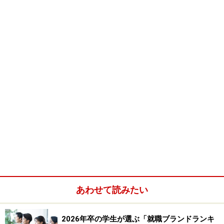
はこの作成方法を、じっくり考えてみたいと考える。机
の上に、
ノートと鉛筆、消しゴムを用意して欲しい。
記
事を読みながら、この難題を一緒にクリアしよう。
ポイントは
「自分」と「企業が求める人材」のすり合わ
せ
だ。企業が求める人材でなければ、落ちてしまう。し
かし、無理やり企業に合わせて自分を偽っても、化けの
皮はすぐはがれる。偽らざる自分＝企業が求める人材で
あることを示す自己PRを作ろう。
「やりたいこと」を明確にする。
受験する企業で「やりたいこと」を明確にする。
受験する企業が「求める人材」を明確にする。
あわせて読みたい
「求める人材」であることを証明するエピソードを
作る。
2026年卒の学生が選ぶ「就職ブランドランキ