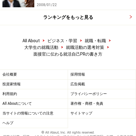
2008/01/22
この作業で出てきた君の「価値観・世界観」を表す言葉
ランキングをもっと見る
が、君の就職活動を支える大切な土台となる。もしくは
道に迷った時の地図でもあるので、頑張ってしつこく、
ギリギリまで考えてみてね
>
>
>
All About
ビジネス・学習
就職・転職
>
>
大学生の就職活動
就職活動の選考対策
面接官に伝わる就活自己PRの書き方
※次のページで、
受験する企業で「やりたいこと」を明
確にする。
会社概要
採用情報
※記事内容は執筆時点のものです。最新の内容をご確認くださ
い。
投資家情報
広告掲載
利用規約
プライバシーポリシー
All Aboutについて
著作権・商標・免責
次のページへ
1
/
5
当サイトの情報についての注意
サイトマップ
ヘルプ
© All About, Inc. All rights reserved.