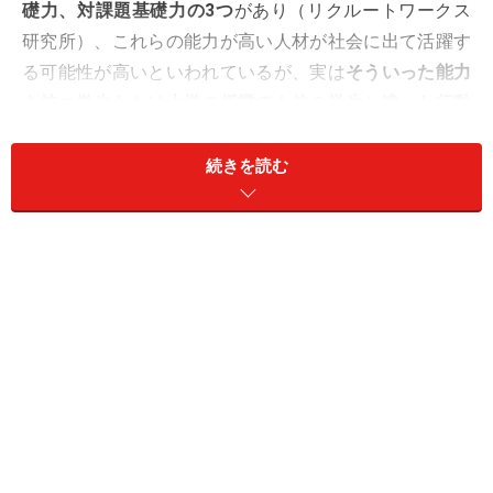
礎力、対課題基礎力の3つ
があり（リクルートワークス
研究所）、これらの能力が高い人材が社会に出て活躍す
る可能性が高いといわれているが、実は
そういった能力
を持つ学生たちは大学の授業でも他の学生と違った行動
特性を持っている
。
続きを読む
社会人基礎力
筆者は毎年、大学の経営学部などで授業を受け持ってい
るが、通常の座学ではなく社会人基礎力の開発に有効な
PBL（Project Based Learning）といわれるプロジェクト
型の授業を行っている。
PBLの授業では対自己、対人、対課題、の3つの基礎力が