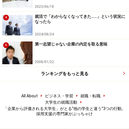
経験が豊富であり、主将や委員長などのリーダー経験を
2023/06/18
している学生も多く、
常に周囲に気を配り、チームに必
就活で「わからなくなってきた……」という状況に
4
要だと思ったアクションを起こすことができる
。
なったら
そのためPBL形式の授業を行う場合は、対人基礎力が高
2024/08/24
い学生を各チームに1人ずつ分散することが、チームマ
第一志望じゃない企業の内定を取る意味
5
ネジメントのポイントになっているほど教員や講師には
有り難い存在となっている。企業にとってもそれは同じ
2008/01/22
で、インターンシップやグループディスカッションの場
ランキングをもっと見る
面で、対人基礎力が高い学生が評価されるのは当然とい
えよう。
>
>
>
All About
ビジネス・学習
就職・転職
>
大学生の就職活動
（3）「対課題基礎力」が高い学生の特徴：
「企業から評価される大学生」がとる“他の学生と違う”3つの行動。
ロジカルで情報収集＆問題解決好き
採用支援の専門家がぶっちゃけ
対課題基礎力が高い学生は対人基礎力が高い学生と比較