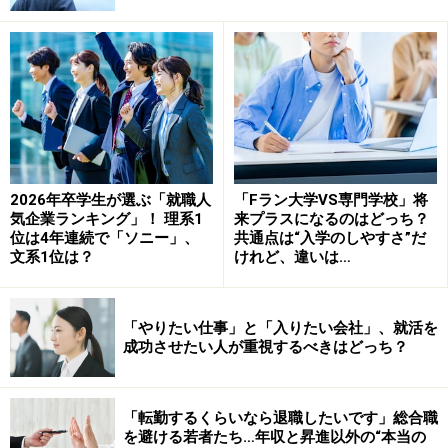
この対自己基礎力が高い学生の大きな強みは、「精神的
にタフなこと」である。対自己基礎力の中には感情制御
力も含まれる。これは「ストレスコーピング」と呼ばれ
る外的なストレスや自身の感情の変化に対してうまく対
処する力である。
2026年卒学生が選ぶ「就職人
「Fラン大学VS専門学校」将
気企業ランキング」！ 理系1
来プラスになるのはどっち？
PBLの授業では必ず4～5人を1グループにしてプロジェ
位は4年連続で「ソニー」、
共通点は“入学のしやすさ”だ
クトを行う。当然メンバー同士の意見のぶつかりや人間
文系1位は？
けれど、違いは…
関係の問題が起こることもあり感情的にも落ち込んでし
まう学生もいるが、対自己基礎力がある学生は問題が起
「やりたい仕事」と「入りたい会社」、就活を
こっても平然とプロジェクトに取り組める。
成功させたい人が重視するべきはどっち？
一種の「鈍感さ」もあるのかもしれないが、そういった
学生の多くは過去に部活動や学校生活で多くの問題に直
「転勤するくらいなら退職したいです」総合職
を避ける若者たち…年収と昇進以外の“本当の
面して乗り越えた経験を持っている。そのため
何か問題