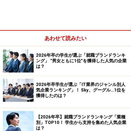
特に分かりやすく学生の行動に現れやすい。ではそれぞ
れの能力を持つ学生はどんな学生なのか？
（1）「対自己基礎力」が高い学生の特徴：
あわせて読みたい
自己管理力と精神的なタフさ
2026年卒の学生が選ぶ「就職ブランドランキ
対自己基礎力を一言で言うと「セルフコントロール力」
ング」 “男女ともに1位”を獲得した人気の企業
である。
自分自身の行動や感情を自分自身でうまくコン
は？
トロールする力
だ。
2026年卒学生が選ぶ「IT業界のジャンル別人
対自己基礎力が高い学生は基本的には授業の出席率が高
気企業ランキング」！ Sky、グーグル…1位を
獲得したのは？
い。学生でよくある、朝寝坊したのでそのまま授業を休
んでしまうというようなことはあまりなく、日々の生活
リズムも安定している。課題もしっかり期限までに提出
【2026年卒】就職ブランドランキング「業種
するので、真面目で優等生タイプの印象があり、教授か
別」TOP10！ 学生から支持を集めた人気企業
は？
らも信頼されやすい。