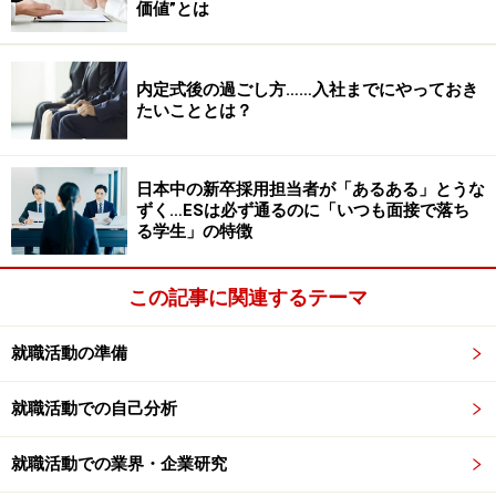
価値”とは
やストレスの原因になることがあっても「なんとかな
る」という根拠のない自信がある
のだ。
内定式後の過ごし方……入社までにやっておき
たいこととは？
日々の学生生活や授業で出される課題の提出期限、チー
ム活動で起こる問題でのストレスなどを含めて総合的に
自己管理ができる学生は見ていてとても頼もしい。
日本中の新卒採用担当者が「あるある」とうな
ずく…ESは必ず通るのに「いつも面接で落ち
る学生」の特徴
（2）「対人基礎力」が高い学生の特徴：プ
この記事に関連するテーマ
レゼン上手なムードメーカー
PBL形式の授業を行う教員・講師にとって、対人基礎力
就職活動の準備
が高い学生は大変有り難い存在だ。
人とのコミュニケー
就職活動での自己分析
ションやチームをまとめることが得意な学生
が多く、対
人基礎力が高い学生が1人いるだけで、そのチームは安
就職活動での業界・企業研究
定する。