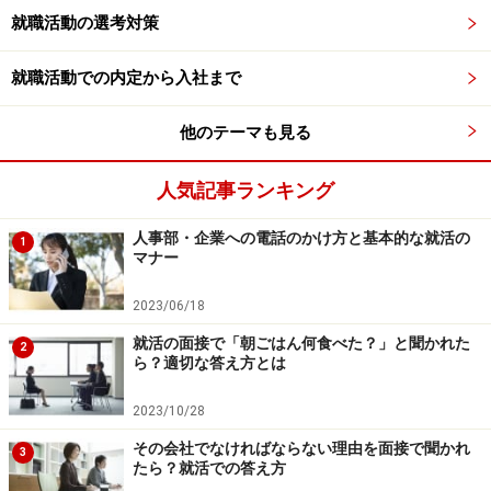
就職活動の選考対策
先ほどの「対自己基礎力が高い学生」はチームで人間関
係の問題が起こっても落ち込むことなく活動を継続でき
就職活動での内定から入社まで
るのが強みだったが、
対人基礎力が強い学生はそういっ
た問題が起こらないようにメンバー間の人間関係をうま
他のテーマも見る
く調整できる
。
人気記事ランキング
例えば発言力がある学生にはあえてリーダーを任せてチ
人事部・企業への電話のかけ方と基本的な就活の
1
ームを引っ張ってもらい、性格的に大人しめであまり意
マナー
見など言えないタイプの学生にも「◯◯さんとか何か意
2023/06/18
見ある？」と上手に発言機会を与えながら、議論の場で
就活の面接で「朝ごはん何食べた？」と聞かれた
もチームの合意形成を進めていく。発表の場面では持ち
2
ら？適切な答え方とは
前のトーク力を生かして、堂々としたプレゼンを披露
し、ベストチームにチームを導くことも多々ある。
2023/10/28
その会社でなければならない理由を面接で聞かれ
3
たら？就活での答え方
対人基礎力が高い学生はチームスポーツなど集団活動の