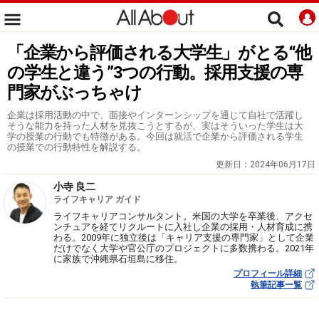
「企業から評価される大学生」がとる“他
の学生と違う”3つの行動。採用支援の専
門家がぶっちゃけ
企業は採用活動の中で、面接やインターンシップを通じて自社で活躍し
そうな能力を持った人材を見抜こうとするが、実はそういった学生は大
学の授業の行動でも特徴がある。今回は就活で企業から評価される学生
の授業での行動特性を解説する。
更新日：
2024年06月17日
小寺 良二
ライフキャリア ガイド
ライフキャリアコンサルタント。米国の大学を卒業後、アクセ
ンチュアを経てリクルートに入社し企業の採用・人材育成に携
わる。2009年に独立後は「キャリア支援の専門家」として企業
だけでなく大学や官公庁のプロジェクトに多数携わる。2021年
に家族で沖縄県石垣島に移住。
プロフィール詳細
執筆記事一覧