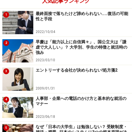
人気記事ランキング
ある。
最終面接で落ちたけど諦められない……復活の可能
1
性と手段
君の「現在」への質問対処法！
2022/10/04
早慶は「能力以上に自信満々」、国公立大は「謙
2
虚で大人しい」？ 大学別、学生の特徴と就活時の
強み
2023/03/10
エントリーする会社が決められない!処方箋2
3
「内定出したら、ウチに本当に来るの？」「ちゃんと会社研
究したの？」と聞いているのです。説明しましょう。
2009/01/31
君の「現在」への質問の例を挙げる。
人事部・企業への電話のかけ方と基本的な就活の
4
数多くある会社の中で、当社を志望する理由を教え
マナー
て下さい。
2023/06/18
就職先として会社を選ぶ際に重視していることは何
なぜ「日本の大学生」は勉強しない？ 受験制度・
5
ですか。その理由も含めて説明してください。