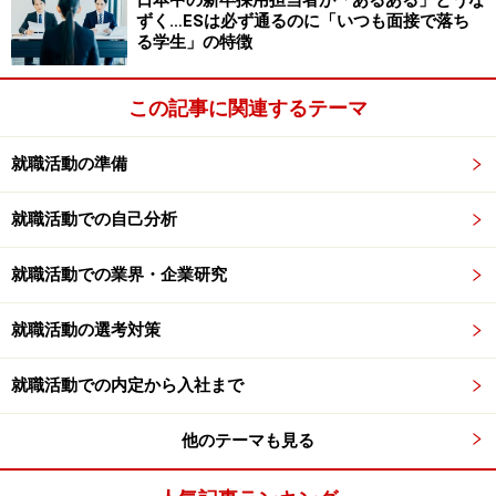
日本中の新卒採用担当者が「あるある」とうな
ずく…ESは必ず通るのに「いつも面接で落ち
る学生」の特徴
この手の質問は、必ずある。あるのだから、ちゃんと準備
していけばよい。棒読みにならないように、そしてエント
リーシートとは違う切り口で話をしようね。
この記事に関連するテーマ
この質問は、一言で言えば、
「自己PR」
、つまり、
君の
就職活動の準備
「その企業が求める力」を測定する質問
である。この手
の質問は、既に求人広告や会社説明会などで明示されて
就職活動での自己分析
いる、「求める力」を身につけた、過去の修羅場を乗り
越えた具体的なエピソードを話すことで、示せば良い。
就職活動での業界・企業研究
就職活動の選考対策
君の「過去」への質問は、すべて君の「その企業が求め
る力」を測定するための、質問なのだ。
就職活動での内定から入社まで
※特に一つ目と二つ目の質問は、必ずあると思って良
他のテーマも見る
い。一つ目は求める力を自由に伝えられる質問であり、
二つ目は求める力のうち、対人基礎力を確認する質問で