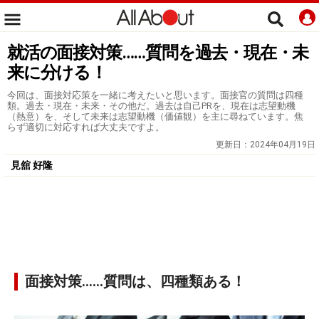
就活の面接対策……質問を過去・現在・未
来に分ける！
今回は、面接対応策を一緒に考えたいと思います。面接官の質問は四種
類。過去・現在・未来・その他だ。過去は自己PRを、現在は志望動機
（熱意）を、そして未来は志望動機（価値観）を主に尋ねています。焦
らず適切に対応すれば大丈夫ですよ。
更新日：
2024年04月19日
見舘 好隆
面接対策……質問は、四種類ある！