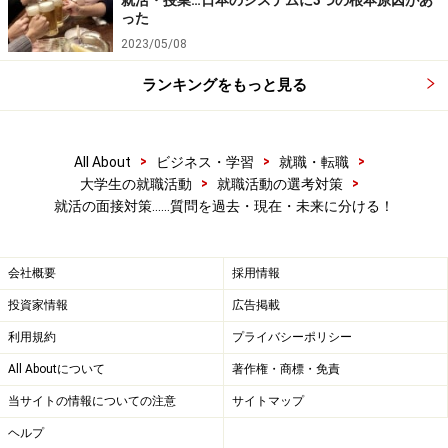
就活・授業…日本のシステムに3つの根本原因があ
った
あなたが考える当社の仕事のイメージはどのような
2023/05/08
ものですか。また､当社の仕事に必要なものはどのよ
うなものだと考えますか。
ランキングをもっと見る
当社への志望度および志望理由を教えてください。
>
>
>
All About
ビジネス・学習
就職・転職
この質問は、一言で言えば、
「志望動機」
、特に
君の
>
>
大学生の就職活動
就職活動の選考対策
就活の面接対策……質問を過去・現在・未来に分ける！
「熱意」を測定する質問
である。この手の質問は、会社
研究の結果で示さなければならない。数ある企業の中
で、貴社の強みのここに惹かれたから、第一志望なのだ
会社概要
採用情報
と述べなくてはならない。決して「○○業界だから」「有
投資家情報
広告掲載
名企業だから」「父がお世話になっているから」など、
利用規約
プライバシーポリシー
企業研究をほとんどしていないとばれてしまう志望動機
All Aboutについて
著作権・商標・免責
では、決して熱意は伝わらない。よって、深く会社案内
当サイトの情報についての注意
サイトマップ
や企業ホームページを読み込み、会社説明会や企業訪
ヘルプ
問、先輩訪問でのエピソードを加味して、作り上げなく