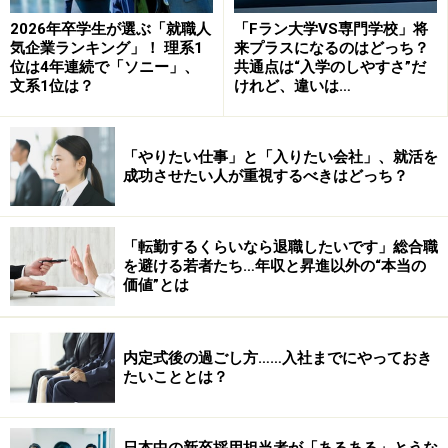
君の「過去」への質問の例を挙げる。
2026年卒学生が選ぶ「就職人
「Fラン大学VS専門学校」将
学生時代にあなたが最も力を入れて取り組んだこと
気企業ランキング」！ 理系1
来プラスになるのはどっち？
位は4年連続で「ソニー」、
共通点は“入学のしやすさ”だ
と、そこから得られたことを挙げてください。
文系1位は？
けれど、違いは…
今までに最も頑張った経験の中で自ら行動し、周囲
と協働した経験について具体的に教えてください。
「やりたい仕事」と「入りたい会社」、就活を
あなたを表す単語を挙げてください。
成功させたい人が重視するべきはどっち？
ご自身の経験をふまえて、あなたが考える成功と失
敗の違いを教えてください。
「転勤するくらいなら退職したいです」総合職
学生時代に最も力を注いだことは何ですか。そこで
を避ける若者たち…年収と昇進以外の“本当の
価値”とは
得た事を当社でどのように活かしたいですか。
これまで注力してきたことは何ですか。その際、工
夫した・心がけたこと、またどのような成果を残し
内定式後の過ごし方……入社までにやっておき
たいこととは？
たかという点を含めて具体的なエピソードを教えて
下さい。