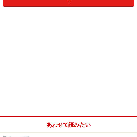
結論を先に述べる。面接官の質問は四種類ある。過去・
現在・未来・その他だ。過去は自己PRを、現在は志望動
機（熱意）を、そして未来は志望動機（価値観）を主に
尋ねている。焦らず適切に対応すれば、面接なんか少し
も怖くないのだ。
※今回の考察は、エントリーシート対策にも活用できま
す。
あわせて読みたい
＜目次＞
君の「過去」への質問対処法！