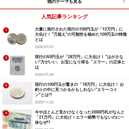
他のテーマも見る
人気記事ランキング
大量に発行された現行の100円玉が「13万円」に
1
大化け！ “万超え”の可能性を秘めた100円玉の特徴
とは
2026/07/31
現行の50円玉が「28万円」に大化け！ “はがさな
2
い”方がいい、お宝になり得る「エラー」の正体と
は
2026/07/30
現行の100円玉が驚きの「18万円」に大化け！ お
3
釣りの中に見つかるかもしれない“エラーコイ
ン”とは!?
2025/11/22
今やほとんど見かけなくなった2000円札がなんと
4
「21万円」に大化け！エラー紙幣でもないのに一
体なぜ!?